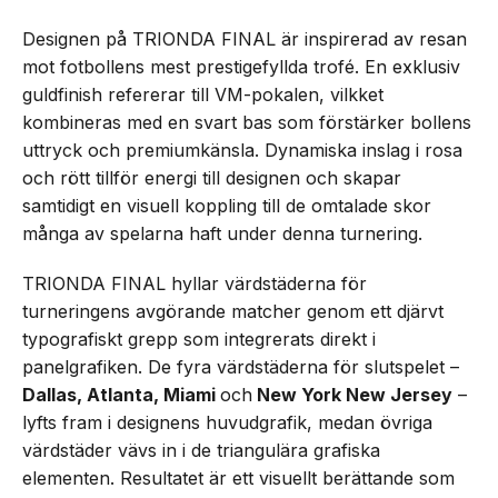
Designen på TRIONDA FINAL är inspirerad av resan
mot fotbollens mest prestigefyllda trofé. En exklusiv
guldfinish refererar till VM-pokalen, vilkket
kombineras med en svart bas som förstärker bollens
uttryck och premiumkänsla. Dynamiska inslag i rosa
och rött tillför energi till designen och skapar
samtidigt en visuell koppling till de omtalade skor
många av spelarna haft under denna turnering.
TRIONDA FINAL hyllar värdstäderna för
turneringens avgörande matcher genom ett djärvt
typografiskt grepp som integrerats direkt i
panelgrafiken. De fyra värdstäderna för slutspelet –
Dallas, Atlanta, Miami
och
New York New Jersey
–
lyfts fram i designens huvudgrafik, medan övriga
värdstäder vävs in i de triangulära grafiska
elementen. Resultatet är ett visuellt berättande som