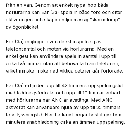
från en vän. Genom att enkelt nypa ihop båda
hörlurarna kan Ear (3a) spela in både före och efter
aktiveringen och skapa en ljudmässig ”skärmdump”
av ögonblicket.
Ear (3a) möjliggör även direkt inspelning av
telefonsamtal och möten via hörlurarna. Med en
enkel gest kan användare spela in samtal i upp till
cirka två timmar utan att behöva ta fram telefonen,
vilket minskar risken att viktiga detaljer går förlorade.
Ear (3a) erbjuder upp till 42 timmars uppspelningstid
med laddningsfodralet och upp till 10 timmar enbart
med hörlurarna när ANC är avstängt. Med ANC
aktiverat kan användare njuta av upp till 25 timmars
total lyssningstid. När batteriet börjar ta slut ger fem
minuters snabbladdning cirka en timmes uppspelning.