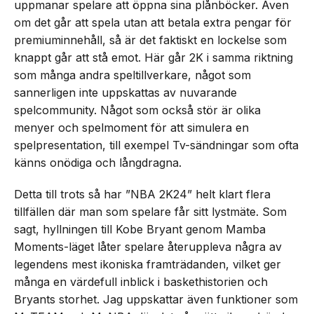
uppmanar spelare att öppna sina plånböcker. Även
om det går att spela utan att betala extra pengar för
premiuminnehåll, så är det faktiskt en lockelse som
knappt går att stå emot. Här går 2K i samma riktning
som många andra speltillverkare, något som
sannerligen inte uppskattas av nuvarande
spelcommunity. Något som också stör är olika
menyer och spelmoment för att simulera en
spelpresentation, till exempel Tv-sändningar som ofta
känns onödiga och långdragna.
Detta till trots så har ”NBA 2K24” helt klart flera
tillfällen där man som spelare får sitt lystmäte. Som
sagt, hyllningen till Kobe Bryant genom Mamba
Moments-läget låter spelare återuppleva några av
legendens mest ikoniska framträdanden, vilket ger
många en värdefull inblick i baskethistorien och
Bryants storhet. Jag uppskattar även funktioner som