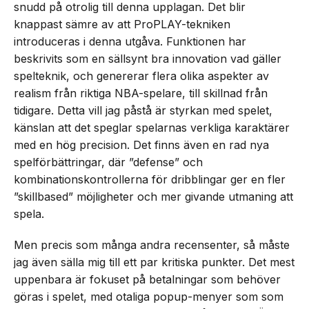
snudd på otrolig till denna upplagan. Det blir
knappast sämre av att ProPLAY-tekniken
introduceras i denna utgåva. Funktionen har
beskrivits som en sällsynt bra innovation vad gäller
spelteknik, och genererar flera olika aspekter av
realism från riktiga NBA-spelare, till skillnad från
tidigare. Detta vill jag påstå är styrkan med spelet,
känslan att det speglar spelarnas verkliga karaktärer
med en hög precision. Det finns även en rad nya
spelförbättringar, där ”defense” och
kombinationskontrollerna för dribblingar ger en fler
”skillbased” möjligheter och mer givande utmaning att
spela.
Men precis som många andra recensenter, så måste
jag även sälla mig till ett par kritiska punkter. Det mest
uppenbara är fokuset på betalningar som behöver
göras i spelet, med otaliga popup-menyer som som