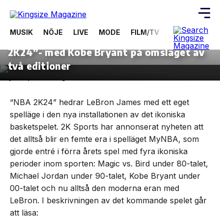
12 september, 2023
DATA/TV-SPEL
MUSIK
NÖJE
LIVE
MODE
FILM/TV
VIDEOS
ÖV
Kingsize testar nya basketspelet ”NBA
2K24”- med Kobe Bryant på omslaget av
Skip
to
två editioner
the
content
“NBA 2K24” hedrar LeBron James med ett eget
spelläge i den nya installationen av det ikoniska
basketspelet. 2K Sports har annonserat nyheten att
det alltså blir en femte era i spelläget MyNBA, som
gjorde entré i förra årets spel med fyra ikoniska
perioder inom sporten: Magic vs. Bird under 80-talet,
Michael Jordan under 90-talet, Kobe Bryant under
00-talet och nu alltså den moderna eran med
LeBron. I beskrivningen av det kommande spelet går
att läsa: