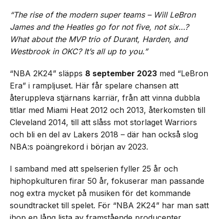
“The rise of the modern super teams – Will LeBron
James and the Heatles go for not five, not six…?
What about the MVP trio of Durant, Harden, and
Westbrook in OKC? It’s all up to you.”
“NBA 2K24” släpps
8 september 2023
med “LeBron
Era” i rampljuset. Här får spelare chansen att
återuppleva stjärnans karriär, från att vinna dubbla
titlar med Miami Heat 2012 och 2013, återkomsten till
Cleveland 2014, till att slåss mot storlaget Warriors
och bli en del av Lakers 2018 – där han också slog
NBA:s poängrekord i början av 2023.
I samband med att spelserien fyller 25 år och
hiphopkulturen firar 50 år, fokuserar man passande
nog extra mycket på musiken för det kommande
soundtracket till spelet. För “NBA 2K24” har man satt
ihop en lång lista av framstående producenter,