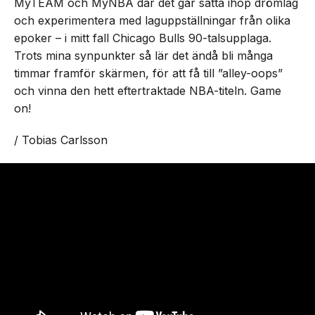
MyTEAM och MyNBA där det går sätta ihop drömlag
och experimentera med laguppställningar från olika
epoker – i mitt fall Chicago Bulls 90-talsupplaga.
Trots mina synpunkter så lär det ändå bli många
timmar framför skärmen, för att få till ”alley-oops”
och vinna den hett eftertraktade NBA-titeln. Game
on!
/ Tobias Carlsson