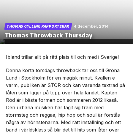
4 december, 2014
THOMAS GYLLING RAPPORTERAR
Skip
Thomas Throwback Thursday
to
the
content
Ibland trillar allt på rätt plats till och med i Sverige!
Denna korta torsdags throwback tar oss till Gröna
Lund i Stockholm för en magisk minut. Kvällen e
varm, publiken är STOR och kan varenda textrad på
låten som ligger på topp över hela landet. Kapten
Röd är i bästa formen och sommaren 2012 likaså.
Den urbana musiken har tagit sig fram med
stormsteg och reggae, hip hop och soul är förstås
några av hörnstenarna. Med rätt inställning och ett
band i världsklass så blir det till hits som låter över