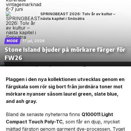
SPRINGBEAST 2026: Tolv år av kultur –
nästa kapitel i Snösätra
17 jul, 2026
MODE
Stone Island bjuder på mörkare färger för
FW26
Plaggen i den nya kollektionen utvecklas genom en
färgskala som rör sig bort från jordnära toner mot
mörkare nyanser såsom laurel green, slate blue,
and ash gray.
Bland de senaste nyheterna finns
Q100011 Light
Compact Touch Poly-TC
, som får en djup, mycket
mättad färgton genom garment dye-processen. Tyget