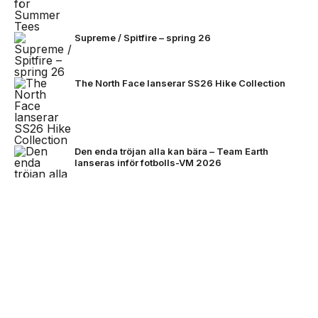
Supreme / Spitfire – spring 26
The North Face lanserar SS26 Hike Collection
Den enda tröjan alla kan bära – Team Earth
lanseras inför fotbolls-VM 2026
NEXT UP
Stone Island bjuder på mörkare
färger för FW26