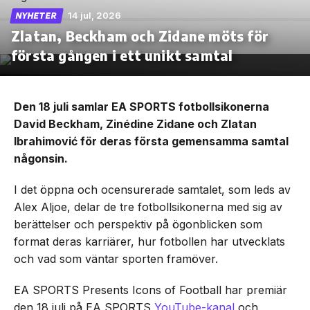
14 jul, 2026
NYHETER
Zlatan, Beckham och Zidane möts för
första gången i ett unikt samtal
Den 18 juli samlar EA SPORTS fotbollsikonerna
David Beckham, Zinédine Zidane och Zlatan
Ibrahimović för deras första gemensamma samtal
någonsin.
I det öppna och ocensurerade samtalet, som leds av
Alex Aljoe, delar de tre fotbollsikonerna med sig av
berättelser och perspektiv på ögonblicken som
format deras karriärer, hur fotbollen har utvecklats
och vad som väntar sporten framöver.
EA SPORTS Presents Icons of Football har premiär
den 18 juli på EA SPORTS
YouTube-kanal
och