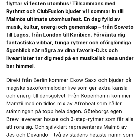
flyttar vi festen utomhus! Tillsammans med
Rythmz och ClubFusion bjuder vi i sommar in till
Malmös ultimata utomhusfest. En dag fylld av
musik, kultur, energi och gemenskap – från Soweto
till Lagos, från London till Karibien. Förvänta dig
fantastiska vibbar, tunga rytmer och oförglömliga
ögonblick när några av dina favorit-DJ:s och
liveartister tar dig med på en musikalisk resa under
bar himmel.
Direkt från Berlin kommer Ekow Saxx och bjuder på
magiska saxofonmelodier live som ger extra känsla
och energi till dansgolvet. Från Köpenhamn kommer
Mamzii med en tidlös mix av Afrobeat som håller
stämningen på topp hela dagen. Göteborgs egen
Brew levererar house och 3-step-rytmer som får alla
att röra sig. Och självklart representeras Malmö av
Jes och Devando – två av stadens hetaste namn som