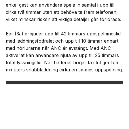
enkel gest kan användare spela in samtal i upp till
cirka två timmar utan att behöva ta fram telefonen,
vilket minskar risken att viktiga detaljer går förlorade.
Ear (3a) erbjuder upp till 42 timmars uppspelningstid
med laddningsfodralet och upp till 10 timmar enbart
med hörlurarna när ANC är avstängt. Med ANC
aktiverat kan användare njuta av upp till 25 timmars
total lyssningstid. När batteriet börjar ta slut ger fem
minuters snabbladdning cirka en timmes uppspelning.
NEXT UP
Nothing lanserar Ear (3a)