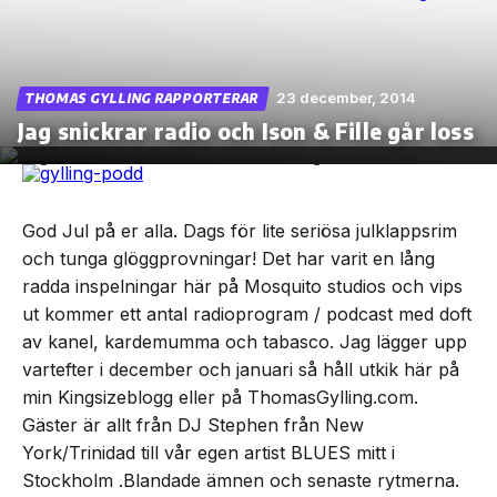
23 december, 2014
THOMAS GYLLING RAPPORTERAR
Skip
Jag snickrar radio och Ison & Fille går loss
to
the
content
God Jul på er alla. Dags för lite seriösa julklappsrim
och tunga glöggprovningar! Det har varit en lång
radda inspelningar här på Mosquito studios och vips
ut kommer ett antal radioprogram / podcast med doft
av kanel, kardemumma och tabasco. Jag lägger upp
vartefter i december och januari så håll utkik här på
min Kingsizeblogg eller på ThomasGylling.com.
Gäster är allt från DJ Stephen från New
York/Trinidad till vår egen artist BLUES mitt i
Stockholm .Blandade ämnen och senaste rytmerna.