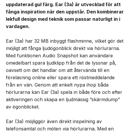
uppdaterad gul färg. Ear (3a) är utvecklad för att
fånga inspiration när den uppstår. Den kombinerar
lekfull design med teknik som passar naturligt in i
vardagen.
Ear (3a) har 32 MB inbyggt flashminne, vilket gör det
möjligt att fånga ljudögonblick direkt via hörlurarna.
Med funktionen Audio Snapshot kan användare
omedelbart spara ljudklipp från det de lyssnar på,
oavsett om det handlar om att återvända till en
föreläsning online eller spara ett röstmeddelande
från en vän. Genom att enkelt nypa ihop båda
hörlurarna kan Ear (3a) spela in både före och efter
aktiveringen och skapa en ljudmässig ”skärmdump”
av ögonblicket.
Ear (3a) möjliggör även direkt inspelning av
telefonsamtal och möten via hörlurarna. Med en