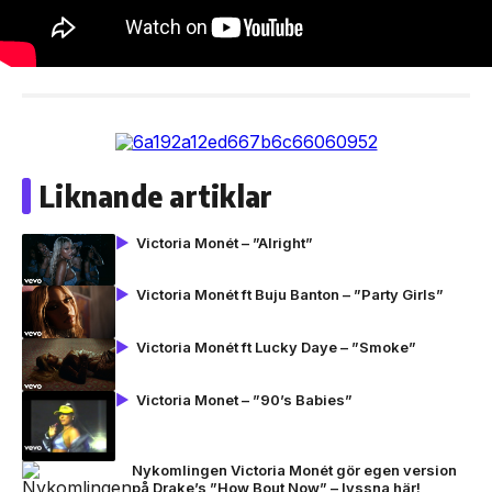
Liknande artiklar
Victoria Monét – ”Alright”
Victoria Monét ft Buju Banton – ”Party Girls”
Victoria Monét ft Lucky Daye – ”Smoke”
Victoria Monet – ”90’s Babies”
Nykomlingen Victoria Monét gör egen version
på Drake’s ”How Bout Now” – lyssna här!