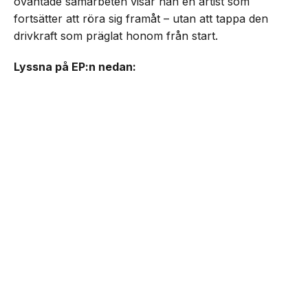
oväntade samarbeten visar han en artist som
fortsätter att röra sig framåt – utan att tappa den
drivkraft som präglat honom från start.
Lyssna på EP:n nedan: