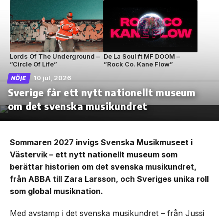
Lords Of The Underground –
De La Soul ft MF DOOM –
”Circle Of Life”
”Rock Co. Kane Flow”
10 jul, 2026
NÖJE
Sverige får ett nytt nationellt museum
om det svenska musikundret
Sommaren 2027 invigs Svenska Musikmuseet i
Västervik – ett nytt nationellt museum som
berättar historien om det svenska musikundret,
från ABBA till Zara Larsson, och Sveriges unika roll
som global musiknation.
Med avstamp i det svenska musikundret – från Jussi