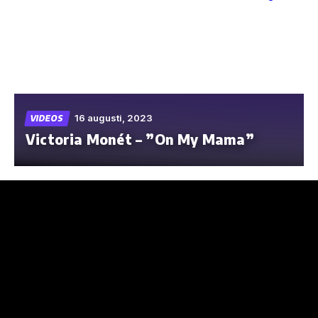
Skip
to
the
content
16 augusti, 2023
VIDEOS
Victoria Monét – ”On My Mama”