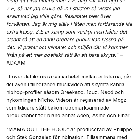
hittig låt tillsammans med Z.E. Jag har växt upp till
Z.E, så när jag skulle gå in i studion så visste jag
exakt vad jag ville göra. Resultatet blev över
förväntan. Jag är mig själv i låten men fortfarande lite
extra kaxig. Z.E är kaxig som vanligt men håller det
cleant så att en ännu bredare publik kan lyssna på
det. Vi pratar om klimatet och miljön där vi kommer
ifrån på ett mer poetiskt sätt än att bara skryta.
” –
ADAAM
Utöver det ikoniska samarbetet mellan artisterna, går
det även i tillhörande musikvideo att skymta kända
hiphop-profiler såsom Greekazo, 1cuz, Naod och
nykomlingen N1cho. Videon är regisserad av Mogz,
som tidigare stått bakom uppmärksammade
produktioner för bland annat Aden, Asme och Einar.
“MAMA OUT THE HOOD” är producerad av Philippe
och Stek Gonzalez för nblnation. Tillsammans med