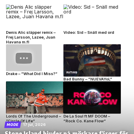
Denis Alic släpper remix –
Video: Sid – Snäll med ord
Frej Larsson, Lazee, Juan
Havana m.fl
Drake – ”What Did I Miss?”
Bad Bunny – ”NUEVAYoL”
Lords Of The Underground –
De La Soul ft MF DOOM –
”Circle Of Life”
”Rock Co. Kane Flow”
17 jul, 2026
MODE
Stone Island bjuder på mörkare färger för