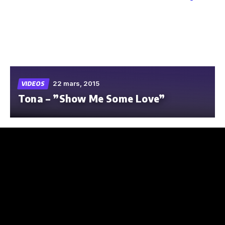
Skip
to
the
content
22 mars, 2015
VIDEOS
Tona – ”Show Me Some Love”