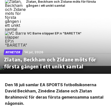
Zlatan, Beckham och Zidane möts för första
gången i ett unikt samtal
VC Barre släpper EP:n ”BARETTA”
14 jul, 2026
NYHETER
Zlatan, Beckham och Zidane möts för
första gången i ett unikt samtal
Den 18 juli samlar EA SPORTS fotbollsikonerna
David Beckham, Zinédine Zidane och Zlatan
Ibrahimović för deras första gemensamma samtal
någonsin.