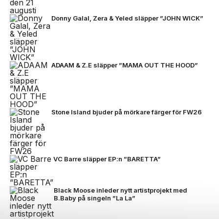
Donny Galal, Zera & Yeled släpper ”JOHN WICK”
ADAAM & Z.E släpper ”MAMA OUT THE HOOD”
Stone Island bjuder på mörkare färger för FW26
VC Barre släpper EP:n ”BARETTA”
Black Moose inleder nytt artistprojekt med
B.Baby på singeln ”La La”