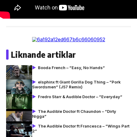
Liknande artiklar
Booda French – ”Easy, No Hands”
elsphinx ft Giant Gorilla Dog Thing – ”Pork
Swordsmen” (J57 Remix)
Fredro Starr & Audible Doctor – ”Everyday”
The Audible Doctor ft Chaundon – ”Dirty
Nigga”
The Audible Doctor ft Francesca – ”Wings Part
2”