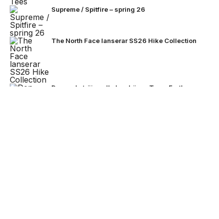
Supreme / Spitfire – spring 26
The North Face lanserar SS26 Hike Collection
Den enda tröjan alla kan bära – Team Earth
lanseras inför fotbolls-VM 2026
NEXT UP
Stone Island bjuder på mörkare
färger för FW26