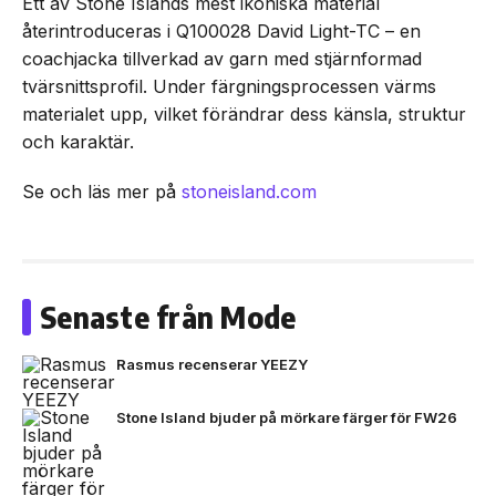
Ett av Stone Islands mest ikoniska material
återintroduceras i Q100028 David Light-TC – en
coachjacka tillverkad av garn med stjärnformad
tvärsnittsprofil. Under färgningsprocessen värms
materialet upp, vilket förändrar dess känsla, struktur
och karaktär.
Se och läs mer på
stoneisland.com
Senaste från Mode
Rasmus recenserar YEEZY
Stone Island bjuder på mörkare färger för FW26