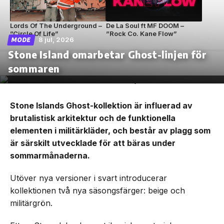
Lords Of The Underground –
De La Soul ft MF DOOM –
”Circle Of Life”
”Rock Co. Kane Flow”
8 jul, 2026
MODE
Stone Island omarbetar Ghost-linjen för
sommaren
Stone Islands Ghost-kollektion är influerad av
brutalistisk arkitektur och de funktionella
elementen i militärkläder, och består av plagg som
är särskilt utvecklade för att bäras under
sommarmånaderna.
Utöver nya versioner i svart introducerar
kollektionen två nya säsongsfärger: beige och
militärgrön.