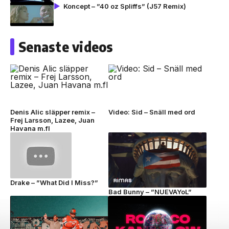
Koncept – ”40 oz Spliffs” (J57 Remix)
Senaste videos
Denis Alic släpper remix –
Video: Sid – Snäll med ord
Frej Larsson, Lazee, Juan
Havana m.fl
Drake – ”What Did I Miss?”
Bad Bunny – ”NUEVAYoL”