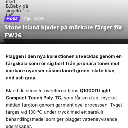
17 jul, 2026
MODE
Stone Island bjuder på mörkare färger för
FW26
Plaggen i den nya kollektionen utvecklas genom en
färgskala som rör sig bort från jordnära toner mot
mörkare nyanser såsom laurel green, slate blue,
and ash gray.
Bland de senaste nyheterna finns
Q100011 Light
Compact Touch Poly-TC
, som får en djup, mycket
mättad färgton genom garment dye-processen. Tyget
färgas vid 130 °C under tryck med ett särskilt
behandlingsmedel som ger plagget vattenavvisande
egenskaper.