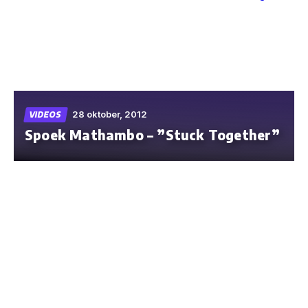
Skip
to
the
content
28 oktober, 2012
VIDEOS
Spoek Mathambo – ”Stuck Together”