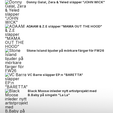
Donny Galal, Zera & Yeled släpper ”JOHN WICK”
ADAAM & Z.E släpper ”MAMA OUT THE HOOD”
Stone Island bjuder på mörkare färger för FW26
VC Barre släpper EP:n ”BARETTA”
Black Moose inleder nytt artistprojekt med
B.Baby på singeln ”La La”