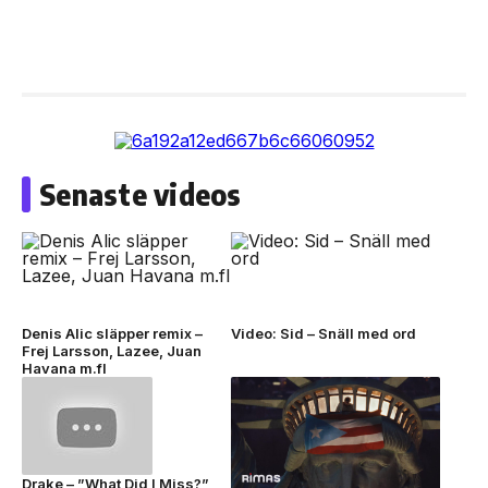
Senaste videos
Denis Alic släpper remix –
Video: Sid – Snäll med ord
Frej Larsson, Lazee, Juan
Havana m.fl
Drake – ”What Did I Miss?”