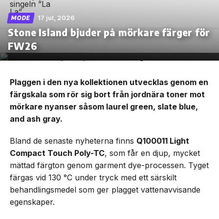
17 jul, 2026
MODE
Stone Island bjuder på mörkare färger för
FW26
Plaggen i den nya kollektionen utvecklas genom en
färgskala som rör sig bort från jordnära toner mot
mörkare nyanser såsom laurel green, slate blue,
and ash gray.
Bland de senaste nyheterna finns
Q100011 Light
Compact Touch Poly-TC
, som får en djup, mycket
mättad färgton genom garment dye-processen. Tyget
färgas vid 130 °C under tryck med ett särskilt
behandlingsmedel som ger plagget vattenavvisande
egenskaper.