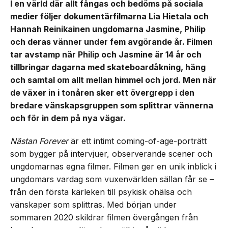
I en värld där allt fångas och bedöms på sociala
medier följer dokumentärfilmarna Lia Hietala och
Hannah Reinikainen ungdomarna Jasmine, Philip
och deras vänner under fem avgörande år. Filmen
tar avstamp när Philip och Jasmine är 14 år och
tillbringar dagarna med skateboardåkning, häng
och samtal om allt mellan himmel och jord. Men när
de växer in i tonåren sker ett övergrepp i den
bredare vänskapsgruppen som splittrar vännerna
och för in dem på nya vägar.
Nästan Forever
är ett intimt coming-of-age-porträtt
som bygger på intervjuer, observerande scener och
ungdomarnas egna filmer. Filmen ger en unik inblick i
ungdomars vardag som vuxenvärlden sällan får se –
från den första kärleken till psykisk ohälsa och
vänskaper som splittras. Med början under
sommaren 2020 skildrar filmen övergången från