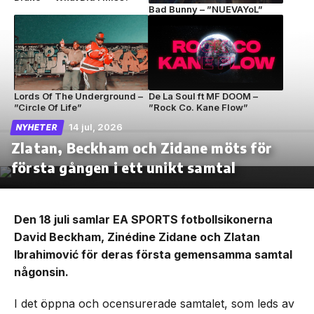
Bad Bunny – ”NUEVAYoL”
Lords Of The Underground –
De La Soul ft MF DOOM –
”Circle Of Life”
”Rock Co. Kane Flow”
14 jul, 2026
NYHETER
Zlatan, Beckham och Zidane möts för
första gången i ett unikt samtal
Den 18 juli samlar EA SPORTS fotbollsikonerna
David Beckham, Zinédine Zidane och Zlatan
Ibrahimović för deras första gemensamma samtal
någonsin.
I det öppna och ocensurerade samtalet, som leds av