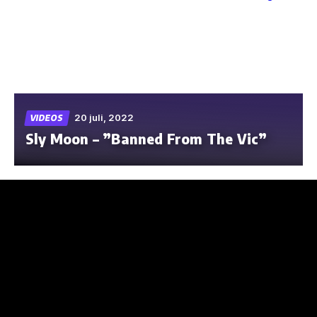
Skip
to
the
content
20 juli, 2022
VIDEOS
Sly Moon – ”Banned From The Vic”