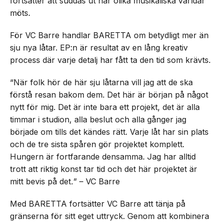
fortsätter att suddas ut när olika musikaliska världar
möts.
För VC Barre handlar BARETTA om betydligt mer än
sju nya låtar. EP:n är resultat av en lång kreativ
process där varje detalj har fått ta den tid som krävts.
“När folk hör de här sju låtarna vill jag att de ska
förstå resan bakom dem. Det här är början på något
nytt för mig. Det är inte bara ett projekt, det är alla
timmar i studion, alla beslut och alla gånger jag
började om tills det kändes rätt. Varje låt har sin plats
och de tre sista spåren gör projektet komplett.
Hungern är fortfarande densamma. Jag har alltid
trott att riktig konst tar tid och det här projektet är
mitt bevis på det
.
” – VC Barre
Med BARETTA fortsätter VC Barre att tänja på
gränserna för sitt eget uttryck. Genom att kombinera