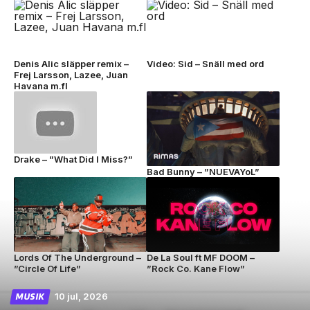
Denis Alic släpper remix –
Video: Sid – Snäll med ord
Frej Larsson, Lazee, Juan
Havana m.fl
Drake – ”What Did I Miss?”
Bad Bunny – ”NUEVAYoL”
Lords Of The Underground –
De La Soul ft MF DOOM –
”Circle Of Life”
”Rock Co. Kane Flow”
10 jul, 2026
MUSIK