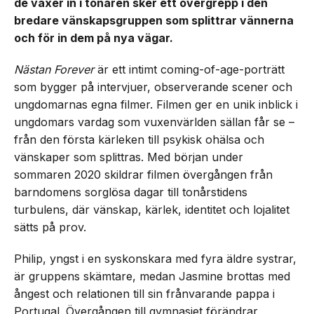
de växer in i tonåren sker ett övergrepp i den
bredare vänskapsgruppen som splittrar vännerna
och för in dem på nya vägar.
Nästan Forever
är ett intimt coming-of-age-porträtt
som bygger på intervjuer, observerande scener och
ungdomarnas egna filmer. Filmen ger en unik inblick i
ungdomars vardag som vuxenvärlden sällan får se –
från den första kärleken till psykisk ohälsa och
vänskaper som splittras. Med början under
sommaren 2020 skildrar filmen övergången från
barndomens sorglösa dagar till tonårstidens
turbulens, där vänskap, kärlek, identitet och lojalitet
sätts på prov.
Philip, yngst i en syskonskara med fyra äldre systrar,
är gruppens skämtare, medan Jasmine brottas med
ångest och relationen till sin frånvarande pappa i
Portugal. Övergången till gymnasiet förändrar