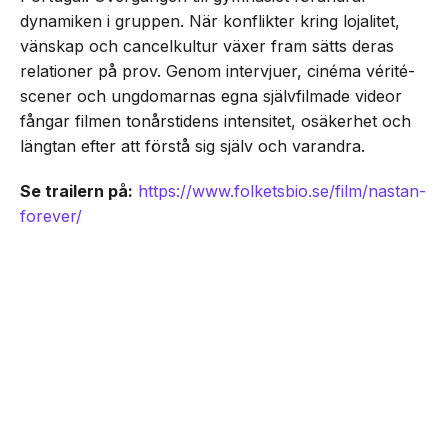
dynamiken i gruppen. När konflikter kring lojalitet,
vänskap och cancelkultur växer fram sätts deras
relationer på prov. Genom intervjuer, cinéma vérité-
scener och ungdomarnas egna självfilmade videor
fångar filmen tonårstidens intensitet, osäkerhet och
längtan efter att förstå sig själv och varandra.
Se trailern på:
https://www.folketsbio.se/film/nastan-
forever/
NEXT UP
Unik coming-of-age ”Nästan
Senaste från Film/Tv
Forever” har svensk biopremiär
den 21 augusti
Dokumentären Första blatten på månen om
Dogge Doggelito får biopremiär den 25
september -här är trailern