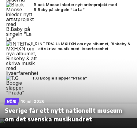
Black Moose inleder nytt artistprojekt med
B.Baby på singeln ”La La”
INTERVJU: MXHXN om nya albumet, Rinkeby &
att skriva musik med livserfarenhet
T.G Boogie släpper ”Prada”
10 jul, 2026
NÖJE
Sverige får ett nytt nationellt museum
om det svenska musikundret