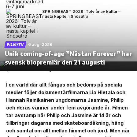
SPRINGBEAST 2026: Tolv år av kultur –
nästa kapitel i Snösätra
6 aug, 2026
FILM/TV
Unik coming-of-age ”Nästan Forever” har
svensk biopremiär den 21 augusti
I en värld där allt fångas och bedöms på sociala
medier följer dokumentärfilmarna Lia Hietala och
Hannah Reinikainen ungdomarna Jasmine, Philip
och deras vänner under fem avgörande år. Filmen
tar avstamp när Philip och Jasmine är 14 år och
tillbringar dagarna med skateboardåkning, häng
och samtal om allt mellan himmel och jord. Men när