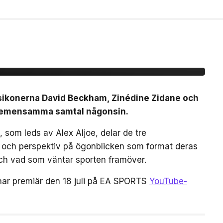
idane möts för första
mtal
lsikonerna David Beckham, Zinédine Zidane och
a gemensamma samtal någonsin.
 som leds av Alex Aljoe, delar de tre
r och perspektiv på ögonblicken som format deras
 och vad som väntar sporten framöver.
har premiär den 18 juli på EA SPORTS
YouTube-