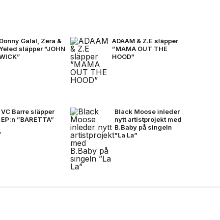
Donny Galal, Zera &
ADAAM & Z.E släpper
Yeled släpper ”JOHN
”MAMA OUT THE
WICK”
HOOD”
VC Barre släpper
Black Moose inleder
EP:n ”BARETTA”
nytt artistprojekt med
B.Baby på singeln
”La La”
Nästan Forever” har