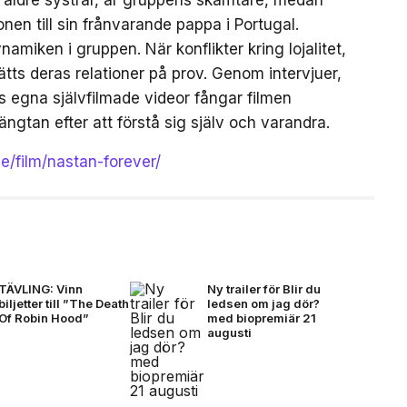
en till sin frånvarande pappa i Portugal.
amiken i gruppen. När konflikter kring lojalitet,
tts deras relationer på prov. Genom intervjuer,
egna självfilmade videor fångar filmen
ängtan efter att förstå sig själv och varandra.
se/film/nastan-forever/
TÄVLING: Vinn
Ny trailer för Blir du
biljetter till ”The Death
ledsen om jag dör?
Of Robin Hood”
med biopremiär 21
augusti