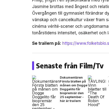
Jasmine brottas med ångest och relation
Övergången till gymnasiet förändrar dyn
vänskap och cancelkultur växer fram sä
cinéma vérité-scener och ungdomarnas 
tonårstidens intensitet, osäkerhet och l
Se trailern på:
https://www.folketsbio.
Senaste från Film/Tv
Dokumentären
Första blatten på
månen om Dogge
Doggelito får
biopremiär den
25 september -
här är trailern