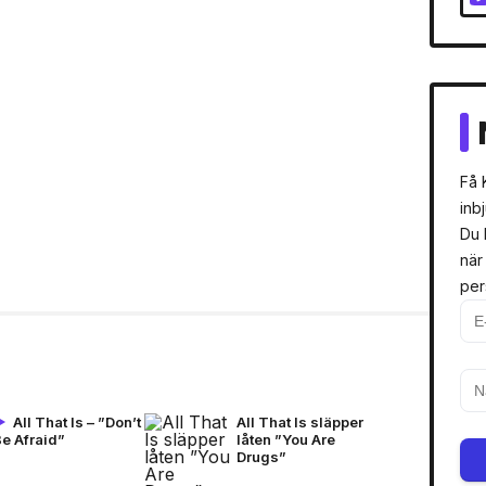
Få 
inb
Du 
när
per
All That Is – ”Don’t
All That Is släpper
e Afraid”
låten ”You Are
Drugs”