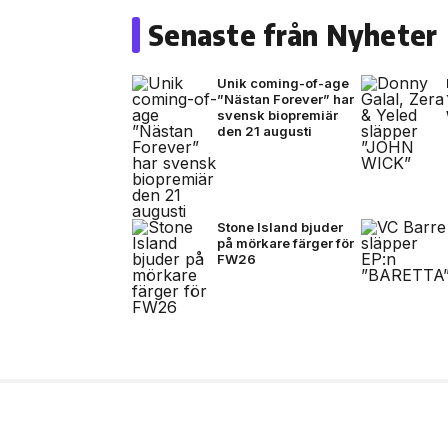
Senaste från Nyheter
Unik coming-of-age
”Nästan Forever” har
svensk biopremiär
den 21 augusti
Stone Island bjuder
på mörkare färger för
FW26
7 timmar sen
FILM/TV
Unik coming-of-age ”