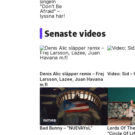
Senaste videos
Denis Alic släpper remix – Frej
Video: Sid –
Larsson, Lazee, Juan Havana
m.fl
Bad Bunny – ”NUEVAYoL”
Lords Of Th
”Circle Of Li