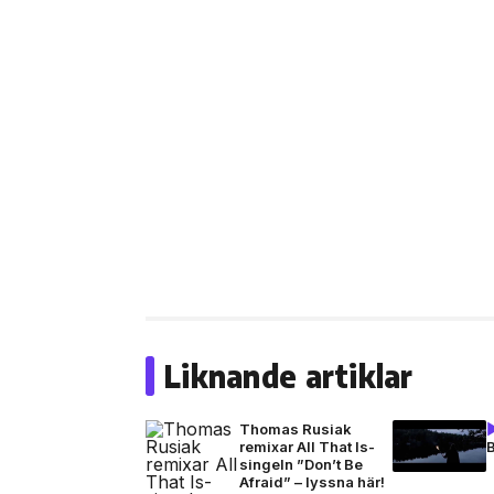
Liknande artiklar
Thomas Rusiak
remixar All That Is-
B
singeln ”Don’t Be
Afraid” – lyssna här!