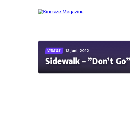
Skip
to
the
content
13 juni, 2012
VIDEOS
Sidewalk – ”Don’t Go