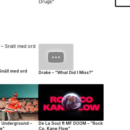
 Snäll med ord
Drake – ”What Did I Miss?”
e Underground –
De La Soul ft MF DOOM – ”Rock
fe”
Co. Kane Flow”