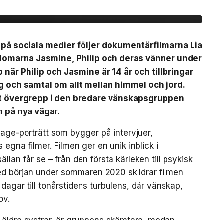
 21 augusti
s på sociala medier följer dokumentärfilmarna Lia
domarna Jasmine, Philip och deras vänner under
när Philip och Jasmine är 14 år och tillbringar
och samtal om allt mellan himmel och jord.
ett övergrepp i den bredare vänskapsgruppen
m på nya vägar.
-age-porträtt som bygger på intervjuer,
na filmer. Filmen ger en unik inblick i
an får se – från den första kärleken till psykisk
ed början under sommaren 2020 skildrar filmen
gar till tonårstidens turbulens, där vänskap,
ov.
a äldre systrar, är gruppens skämtare, medan