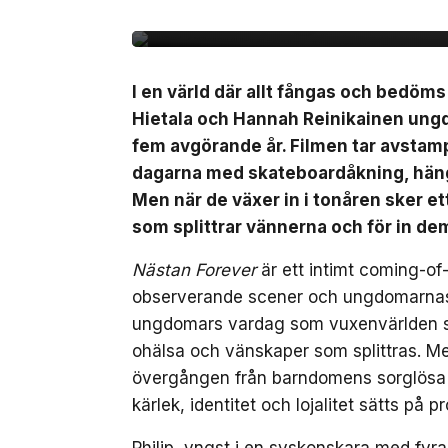
svensk biopremiär den
I en värld där allt fångas och bedöm
Hietala och Hannah Reinikainen ung
fem avgörande år. Filmen tar avstamp 
dagarna med skateboardåkning, häng 
Men när de växer in i tonåren sker 
som splittrar vännerna och för in de
Nästan Forever
är ett intimt coming-of
observerande scener och ungdomarnas eg
ungdomars vardag som vuxenvärlden säll
ohälsa och vänskaper som splittras. M
övergången från barndomens sorglösa da
kärlek, identitet och lojalitet sätts på pr
Philip, yngst i en syskonskara med fyr