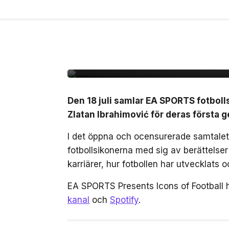
14 jul, 2026
NYHETER
Zlatan, Beckham och Z
gången i ett unikt sa
Den 18 juli samlar EA SPORTS fotbol
Zlatan Ibrahimović för deras först
I det öppna och ocensurerade samtalet,
fotbollsikonerna med sig av berättelse
karriärer, hur fotbollen har utvecklats
EA SPORTS Presents Icons of Football 
kanal
och
Spotify
.