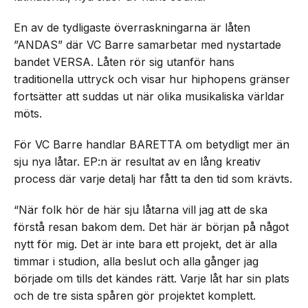
En av de tydligaste överraskningarna är låten
”ANDAS” där VC Barre samarbetar med nystartade
bandet VERSA. Låten rör sig utanför hans
traditionella uttryck och visar hur hiphopens gränser
fortsätter att suddas ut när olika musikaliska världar
möts.
För VC Barre handlar BARETTA om betydligt mer än
sju nya låtar. EP:n är resultat av en lång kreativ
process där varje detalj har fått ta den tid som krävts.
“När folk hör de här sju låtarna vill jag att de ska
förstå resan bakom dem. Det här är början på något
nytt för mig. Det är inte bara ett projekt, det är alla
timmar i studion, alla beslut och alla gånger jag
började om tills det kändes rätt. Varje låt har sin plats
och de tre sista spåren gör projektet komplett.