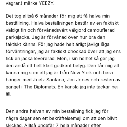
vägrar.) märke YEEZY.
Det tog alltså 6 månader för mig att få halva min
beställning. Halva beställningen består av en faktiskt
väldigt fin och förvånadsvärt välgjord camouflerad
parkajacka. Jag är förvånad över hur bra den
faktiskt känns. För jag hade helt ärligt jävligt låga
förväntningar, jag är faktiskt chockad över att jag ens
fick en jacka levererad. Men, i sin helhet så ger jag
den ändå ett helt klart godkänt betyg. Den får mig att
känna mig som att jag är från New York och bara
hänger med Juelz Santana, Jim Jones och resten av
gänget i The Diplomats. En känsla jag inte tackar nej
till.
Den andra halvan av min beställning fick jag för
några dagar sen ett bekräftelsemejl om att den blivit
skickad. Alltså ungefär 7 hela månader efter