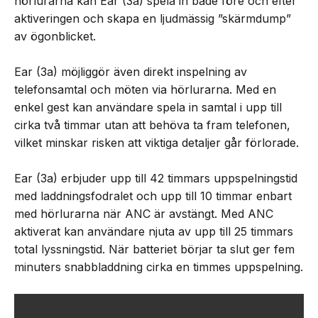
hörlurarna kan Ear (3a) spela in både före och efter
aktiveringen och skapa en ljudmässig ”skärmdump”
av ögonblicket.
Ear (3a) möjliggör även direkt inspelning av
telefonsamtal och möten via hörlurarna. Med en
enkel gest kan användare spela in samtal i upp till
cirka två timmar utan att behöva ta fram telefonen,
vilket minskar risken att viktiga detaljer går förlorade.
Ear (3a) erbjuder upp till 42 timmars uppspelningstid
med laddningsfodralet och upp till 10 timmar enbart
med hörlurarna när ANC är avstängt. Med ANC
aktiverat kan användare njuta av upp till 25 timmars
total lyssningstid. När batteriet börjar ta slut ger fem
minuters snabbladdning cirka en timmes uppspelning.