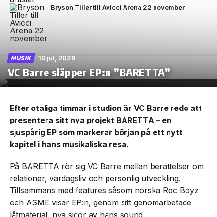
Bryson Tiller till Avicci Arena 22 november
10 jul, 2026
MUSIK
VC Barre släpper EP:n ”BARETTA”
Efter otaliga timmar i studion är VC Barre redo att
presentera sitt nya projekt BARETTA – en
sjuspårig EP som markerar början på ett nytt
kapitel i hans musikaliska resa.
På BARETTA rör sig VC Barre mellan berättelser om
relationer, vardagsliv och personlig utveckling.
Tillsammans med features såsom norska Roc Boyz
och ASME visar EP:n, genom sitt genomarbetade
låtmaterial, nya sidor av hans sound.