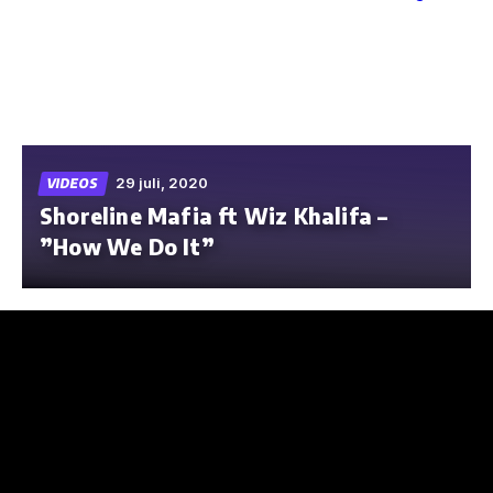
Skip
to
the
content
29 juli, 2020
VIDEOS
Shoreline Mafia ft Wiz Khalifa –
”How We Do It”