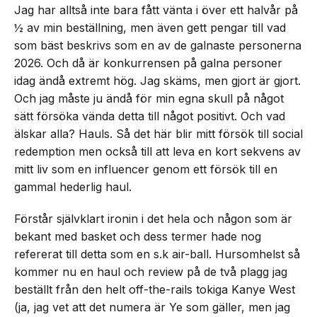
Jag har alltså inte bara fått vänta i över ett halvår på
½ av min beställning, men även gett pengar till vad
som bäst beskrivs som en av de galnaste personerna
2026. Och då är konkurrensen på galna personer
idag ändå extremt hög. Jag skäms, men gjort är gjort.
Och jag måste ju ändå för min egna skull på något
sätt försöka vända detta till något positivt. Och vad
älskar alla? Hauls. Så det här blir mitt försök till social
redemption men också till att leva en kort sekvens av
mitt liv som en influencer genom ett försök till en
gammal hederlig haul.
Förstår självklart ironin i det hela och någon som är
bekant med basket och dess termer hade nog
refererat till detta som en s.k air-ball. Hursomhelst så
kommer nu en haul och review på de två plagg jag
beställt från den helt off-the-rails tokiga Kanye West
(ja, jag vet att det numera är Ye som gäller, men jag