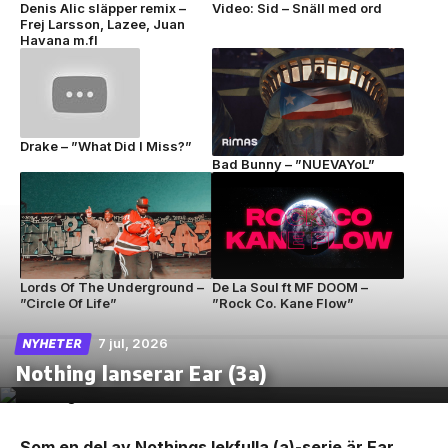
Denis Alic släpper remix –
Video: Sid – Snäll med ord
Frej Larsson, Lazee, Juan
Havana m.fl
Drake – ”What Did I Miss?”
Bad Bunny – ”NUEVAYoL”
Lords Of The Underground –
De La Soul ft MF DOOM –
”Circle Of Life”
”Rock Co. Kane Flow”
7 jul, 2026
NYHETER
Nothing lanserar Ear (3a)
Som en del av Nothings lekfulla (a)-serie är Ear