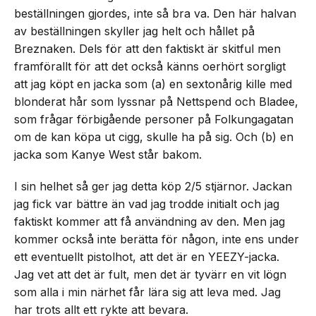
beställningen gjordes, inte så bra va. Den här halvan
av beställningen skyller jag helt och hållet på
Breznaken. Dels för att den faktiskt är skitful men
framförallt för att det också känns oerhört sorgligt
att jag köpt en jacka som (a) en sextonårig kille med
blonderat hår som lyssnar på Nettspend och Bladee,
som frågar förbigående personer på Folkungagatan
om de kan köpa ut cigg, skulle ha på sig. Och (b) en
jacka som Kanye West står bakom.
I sin helhet så ger jag detta köp 2/5 stjärnor. Jackan
jag fick var bättre än vad jag trodde initialt och jag
faktiskt kommer att få användning av den. Men jag
kommer också inte berätta för någon, inte ens under
ett eventuellt pistolhot, att det är en YEEZY-jacka.
Jag vet att det är fult, men det är tyvärr en vit lögn
som alla i min närhet får lära sig att leva med. Jag
har trots allt ett rykte att bevara.