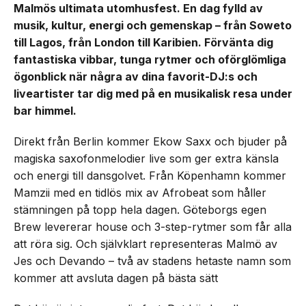
Malmös ultimata utomhusfest. En dag fylld av
musik, kultur, energi och gemenskap – från Soweto
till Lagos, från London till Karibien. Förvänta dig
fantastiska vibbar, tunga rytmer och oförglömliga
ögonblick när några av dina favorit-DJ:s och
liveartister tar dig med på en musikalisk resa under
bar himmel.
Direkt från Berlin kommer Ekow Saxx och bjuder på
magiska saxofonmelodier live som ger extra känsla
och energi till dansgolvet. Från Köpenhamn kommer
Mamzii med en tidlös mix av Afrobeat som håller
stämningen på topp hela dagen. Göteborgs egen
Brew levererar house och 3-step-rytmer som får alla
att röra sig. Och självklart representeras Malmö av
Jes och Devando – två av stadens hetaste namn som
kommer att avsluta dagen på bästa sätt