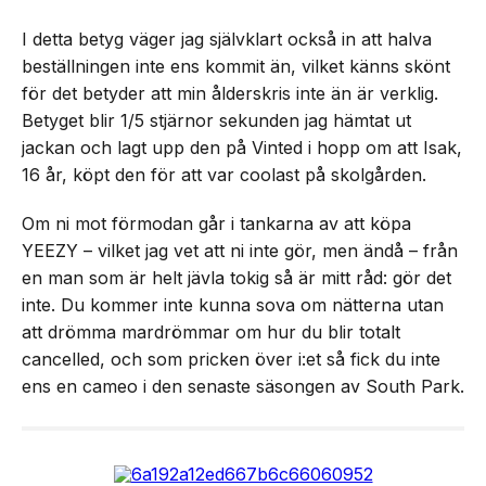
I detta betyg väger jag självklart också in att halva
beställningen inte ens kommit än, vilket känns skönt
för det betyder att min ålderskris inte än är verklig.
Betyget blir 1/5 stjärnor sekunden jag hämtat ut
jackan och lagt upp den på Vinted i hopp om att Isak,
16 år, köpt den för att var coolast på skolgården.
Om ni mot förmodan går i tankarna av att köpa
YEEZY – vilket jag vet att ni inte gör, men ändå – från
en man som är helt jävla tokig så är mitt råd: gör det
inte. Du kommer inte kunna sova om nätterna utan
att drömma mardrömmar om hur du blir totalt
cancelled, och som pricken över i:et så fick du inte
ens en cameo i den senaste säsongen av South Park.