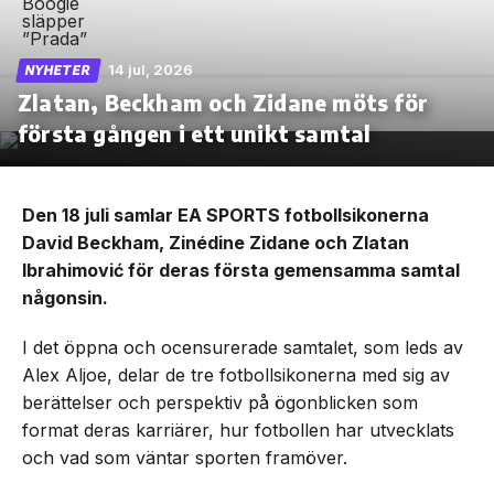
14 jul, 2026
NYHETER
Zlatan, Beckham och Zidane möts för
första gången i ett unikt samtal
Den 18 juli samlar EA SPORTS fotbollsikonerna
David Beckham, Zinédine Zidane och Zlatan
Ibrahimović för deras första gemensamma samtal
någonsin.
I det öppna och ocensurerade samtalet, som leds av
Alex Aljoe, delar de tre fotbollsikonerna med sig av
berättelser och perspektiv på ögonblicken som
format deras karriärer, hur fotbollen har utvecklats
och vad som väntar sporten framöver.