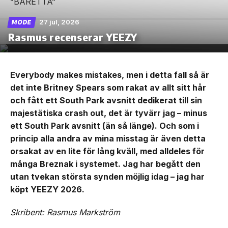
27 jul, 2026
MODE
Rasmus recenserar YEEZY
Everybody makes mistakes, men i detta fall så är
det inte Britney Spears som rakat av allt sitt hår
och fått ett South Park avsnitt dedikerat till sin
majestätiska crash out, det är tyvärr jag – minus
ett South Park avsnitt (än så länge). Och som i
princip alla andra av mina misstag är även detta
orsakat av en lite för lång kväll, med alldeles för
många Breznak i systemet. Jag har begått den
utan tvekan största synden möjlig idag – jag har
köpt YEEZY 2026.
Skribent: Rasmus Markström