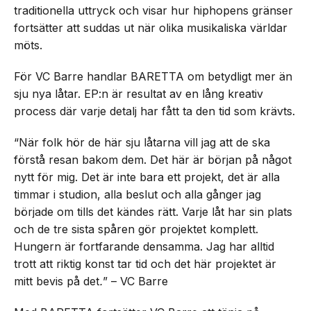
traditionella uttryck och visar hur hiphopens gränser
fortsätter att suddas ut när olika musikaliska världar
möts.
För VC Barre handlar BARETTA om betydligt mer än
sju nya låtar. EP:n är resultat av en lång kreativ
process där varje detalj har fått ta den tid som krävts.
“När folk hör de här sju låtarna vill jag att de ska
förstå resan bakom dem. Det här är början på något
nytt för mig. Det är inte bara ett projekt, det är alla
timmar i studion, alla beslut och alla gånger jag
började om tills det kändes rätt. Varje låt har sin plats
och de tre sista spåren gör projektet komplett.
Hungern är fortfarande densamma. Jag har alltid
trott att riktig konst tar tid och det här projektet är
mitt bevis på det
.
” – VC Barre