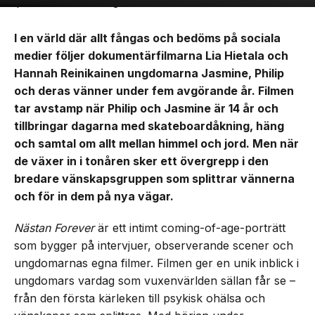
I en värld där allt fångas och bedöms på sociala
medier följer dokumentärfilmarna Lia Hietala och
Hannah Reinikainen ungdomarna Jasmine, Philip
och deras vänner under fem avgörande år. Filmen
tar avstamp när Philip och Jasmine är 14 år och
tillbringar dagarna med skateboardåkning, häng
och samtal om allt mellan himmel och jord. Men när
de växer in i tonåren sker ett övergrepp i den
bredare vänskapsgruppen som splittrar vännerna
och för in dem på nya vägar.
Nästan Forever
är ett intimt coming-of-age-porträtt
som bygger på intervjuer, observerande scener och
ungdomarnas egna filmer. Filmen ger en unik inblick i
ungdomars vardag som vuxenvärlden sällan får se –
från den första kärleken till psykisk ohälsa och