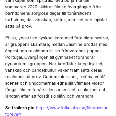
vänskaper som splittras. Med början under
sommaren 2020 skildrar filmen övergången från
barndomens sorglösa dagar till tonårstidens
turbulens, där vänskap, kärlek, identitet och lojalitet
sätts på prov.
Philip, yngst i en syskonskara med fyra äldre systrar,
är gruppens skämtare, medan Jasmine brottas med
ångest och relationen till sin frånvarande pappa i
Portugal. Övergången till gymnasiet förändrar
dynamiken i gruppen. När konflikter kring lojalitet,
vänskap och cancelkultur växer fram sätts deras
relationer på prov. Genom intervjuer, cinéma vérité-
scener och ungdomarnas egna självfilmade videor
fångar filmen tonårstidens intensitet, osäkerhet och
längtan efter att förstå sig själv och varandra.
Se trailern på:
https://www.folketsbio.se/film/nastan-
forever/