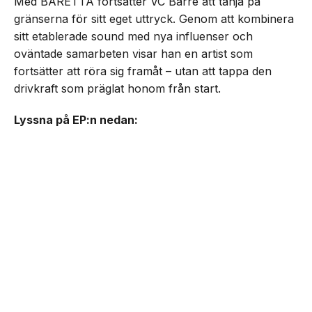
Med BARETTA fortsätter VC Barre att tänja på
gränserna för sitt eget uttryck. Genom att kombinera
sitt etablerade sound med nya influenser och
oväntade samarbeten visar han en artist som
fortsätter att röra sig framåt – utan att tappa den
drivkraft som präglat honom från start.
Lyssna på EP:n nedan: