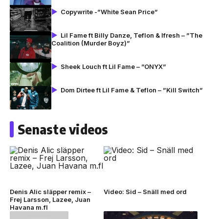
Copywrite -”White Sean Price”
Lil Fame ft Billy Danze, Teflon & Ifresh – ”The
Coalition (Murder Boyz)”
Sheek Louch ft Lil Fame – ”ONYX”
Dom Dirtee ft Lil Fame & Teflon – ”Kill Switch”
Senaste videos
Denis Alic släpper remix –
Video: Sid – Snäll med ord
Frej Larsson, Lazee, Juan
Havana m.fl