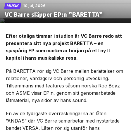
10 jul, 2026
MUSIK
VC Barre släpper EP:n ”BARETTA”
Efter otaliga timmar i studion är VC Barre redo att
presentera sitt nya projekt BARETTA – en
sjuspårig EP som markerar början på ett nytt
kapitel i hans musikaliska resa.
På BARETTA rör sig VC Barre mellan berättelser om
relationer, vardagsliv och personlig utveckling.
Tillsammans med features såsom norska Roc Boyz
och ASME visar EP:n, genom sitt genomarbetade
låtmaterial, nya sidor av hans sound.
En av de tydligaste överraskningarna är låten
”ANDAS” där VC Barre samarbetar med nystartade
bandet VERSA. Låten rör sig utanför hans