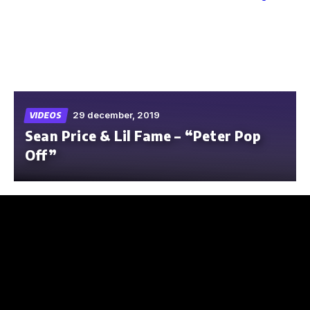
Skip
to
the
content
29 december, 2019
VIDEOS
Sean Price & Lil Fame – “Peter Pop
Off”