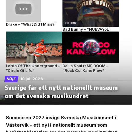
Drake – ”What Did I Miss?”
Bad Bunny – ”NUEVAYoL”
Lords Of The Underground –
De La Soul ft MF DOOM –
”Circle Of Life”
”Rock Co. Kane Flow”
10 jul, 2026
NÖJE
Sverige får ett nytt nationellt museum
om det svenska musikundret
Sommaren 2027 invigs Svenska Musikmuseet i
Västervik – ett nytt nationellt museum som