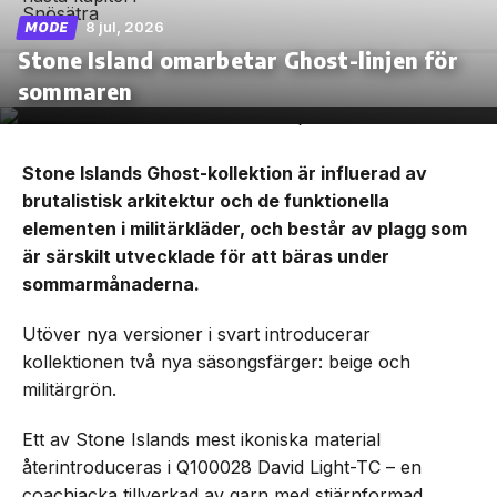
8 jul, 2026
MODE
Stone Island omarbetar Ghost-linjen för
sommaren
Stone Islands Ghost-kollektion är influerad av
brutalistisk arkitektur och de funktionella
elementen i militärkläder, och består av plagg som
är särskilt utvecklade för att bäras under
sommarmånaderna.
Utöver nya versioner i svart introducerar
kollektionen två nya säsongsfärger: beige och
militärgrön.
Ett av Stone Islands mest ikoniska material
återintroduceras i Q100028 David Light-TC – en
coachjacka tillverkad av garn med stjärnformad