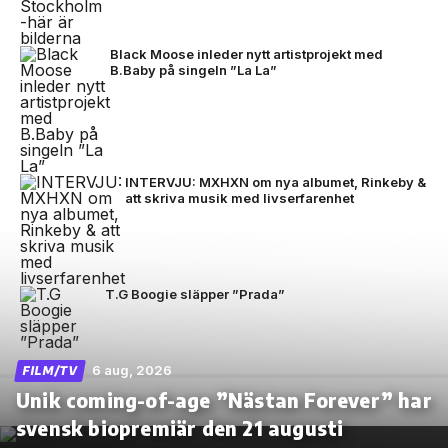
Black Moose inleder nytt artistprojekt med
B.Baby på singeln ”La La”
INTERVJU: MXHXN om nya albumet, Rinkeby &
att skriva musik med livserfarenhet
T.G Boogie släpper ”Prada”
6 aug, 2026
FILM/TV
Unik coming-of-age ”Nästan Forever” har
svensk biopremiär den 21 augusti