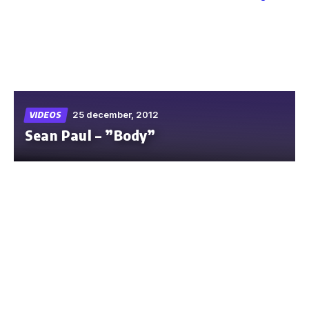
Skip
to
the
content
25 december, 2012
VIDEOS
Sean Paul – ”Body”