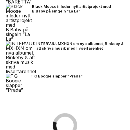
Black Moose inleder nytt artistprojekt med
B.Baby på singeln ”La La”
INTERVJU: MXHXN om nya albumet, Rinkeby &
att skriva musik med livserfarenhet
T.G Boogie släpper ”Prada”