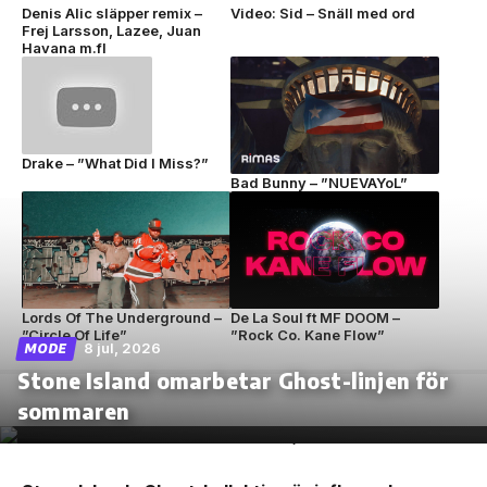
Denis Alic släpper remix –
Video: Sid – Snäll med ord
Frej Larsson, Lazee, Juan
Havana m.fl
Drake – ”What Did I Miss?”
Bad Bunny – ”NUEVAYoL”
Lords Of The Underground –
De La Soul ft MF DOOM –
”Circle Of Life”
”Rock Co. Kane Flow”
8 jul, 2026
MODE
Stone Island omarbetar Ghost-linjen för
sommaren