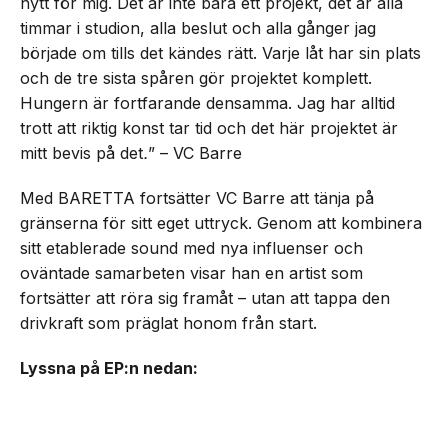
nytt för mig. Det är inte bara ett projekt, det är alla
timmar i studion, alla beslut och alla gånger jag
började om tills det kändes rätt. Varje låt har sin plats
och de tre sista spåren gör projektet komplett.
Hungern är fortfarande densamma. Jag har alltid
trott att riktig konst tar tid och det här projektet är
mitt bevis på det
.
” – VC Barre
Med BARETTA fortsätter VC Barre att tänja på
gränserna för sitt eget uttryck. Genom att kombinera
sitt etablerade sound med nya influenser och
oväntade samarbeten visar han en artist som
fortsätter att röra sig framåt – utan att tappa den
drivkraft som präglat honom från start.
Lyssna på EP:n nedan: