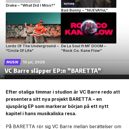
Drake – ”What Did I Miss?”
Bad Bunny – ”NUEVAYoL”
Lords Of The Underground –
De La Soul ft MF DOOM –
”Circle Of Life”
”Rock Co. Kane Flow”
10 jul, 2026
MUSIK
VC Barre släpper EP:n ”BARETTA”
Efter otaliga timmar i studion är VC Barre redo att
presentera sitt nya projekt BARETTA – en
sjuspårig EP som markerar början på ett nytt
kapitel i hans musikaliska resa.
På BARETTA rör sig VC Barre mellan berättelser om