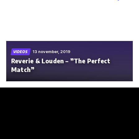
Skip
to
the
content
13 november, 2019
VIDEOS
Reverie & Louden – ”The Perfect
Match”