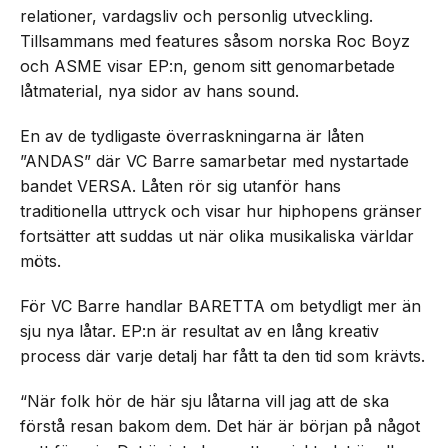
relationer, vardagsliv och personlig utveckling.
Tillsammans med features såsom norska Roc Boyz
och ASME visar EP:n, genom sitt genomarbetade
låtmaterial, nya sidor av hans sound.
En av de tydligaste överraskningarna är låten
”ANDAS” där VC Barre samarbetar med nystartade
bandet VERSA. Låten rör sig utanför hans
traditionella uttryck och visar hur hiphopens gränser
fortsätter att suddas ut när olika musikaliska världar
möts.
För VC Barre handlar BARETTA om betydligt mer än
sju nya låtar. EP:n är resultat av en lång kreativ
process där varje detalj har fått ta den tid som krävts.
“När folk hör de här sju låtarna vill jag att de ska
förstå resan bakom dem. Det här är början på något