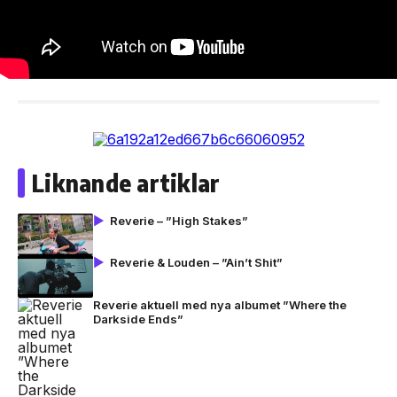
Liknande artiklar
Reverie – ”High Stakes”
Reverie & Louden – ”Ain’t Shit”
Reverie aktuell med nya albumet ”Where the
Darkside Ends”