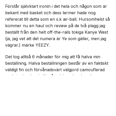
Förstår självklart ironin i det hela och någon som är
bekant med basket och dess termer hade nog
refererat till detta som en s.k air-ball. Hursomhelst så
kommer nu en haul och review på de två plagg jag
beställt från den helt off-the-rails tokiga Kanye West
(ja, jag vet att det numera är Ye som gäller, men jag
vägrar.) märke YEEZY.
Det tog alltså 6 månader för mig att få halva min
beställning. Halva beställningen består av en faktiskt
väldigt fin och förvånadsvärt välgjord camouflerad
parkajacka. Jag är förvånad över hur bra den
NEXT UP
faktiskt känns. För jag hade helt ärligt jävligt låga
Rasmus recenserar YEEZY
förväntningar, jag är faktiskt chockad över att jag ens
fick en jacka levererad. Men, i sin helhet så ger jag
den ändå ett helt klart godkänt betyg. Den får mig att
känna mig som att jag är från New York och bara
hänger med Juelz Santana, Jim Jones och resten av