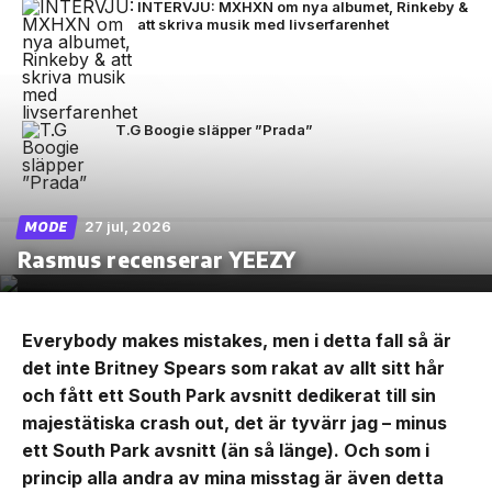
INTERVJU: MXHXN om nya albumet, Rinkeby &
att skriva musik med livserfarenhet
T.G Boogie släpper ”Prada”
27 jul, 2026
MODE
Rasmus recenserar YEEZY
Everybody makes mistakes, men i detta fall så är
det inte Britney Spears som rakat av allt sitt hår
och fått ett South Park avsnitt dedikerat till sin
majestätiska crash out, det är tyvärr jag – minus
ett South Park avsnitt (än så länge). Och som i
princip alla andra av mina misstag är även detta