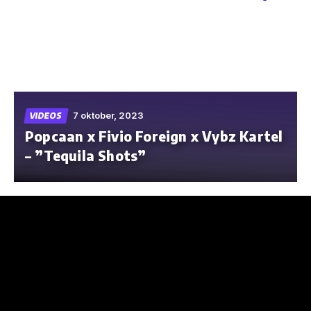
Skip
to
the
content
7 oktober, 2023
VIDEOS
Popcaan x Fivio Foreign x Vybz Kartel
– ”Tequila Shots”