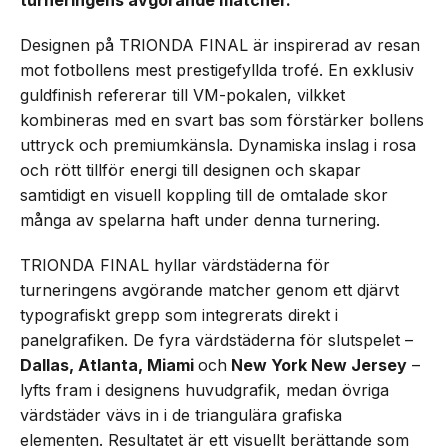
turneringens avgörande matcher.
Designen på TRIONDA FINAL är inspirerad av resan
mot fotbollens mest prestigefyllda trofé. En exklusiv
guldfinish refererar till VM-pokalen, vilkket
kombineras med en svart bas som förstärker bollens
uttryck och premiumkänsla. Dynamiska inslag i rosa
och rött tillför energi till designen och skapar
samtidigt en visuell koppling till de omtalade skor
många av spelarna haft under denna turnering.
TRIONDA FINAL hyllar värdstäderna för
turneringens avgörande matcher genom ett djärvt
typografiskt grepp som integrerats direkt i
panelgrafiken. De fyra värdstäderna för slutspelet –
Dallas, Atlanta, Miami
och
New York New Jersey
–
lyfts fram i designens huvudgrafik, medan övriga
värdstäder vävs in i de triangulära grafiska
elementen. Resultatet är ett visuellt berättande som