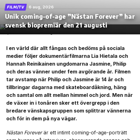
6 aug, 2026
FILM/TV
Unik coming-of-age ”Nästan Forever” har
svensk biopremiär den 21 augusti
I en värld där allt fångas och bedöms på sociala
medier följer dokumentärfilmarna Lia Hietala och
Hannah Reinikainen ungdomarna Jasmine, Philip
och deras vänner under fem avgörande år. Filmen
tar avstamp när Philip och Jasmine är 14 år och
tillbringar dagarna med skateboardåkning, häng
och samtal om allt mellan himmel och jord. Men när
de växer in i tonåren sker ett övergrepp i den
bredare vänskapsgruppen som splittrar vännerna
och för in dem på nya vägar.
Nästan Forever
är ett intimt coming-of-age-porträtt