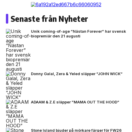
Senaste från Nyheter
Unik coming-of-age ”Nästan Forever” har svensk
biopremiär den 21 augusti
Donny Galal, Zera & Yeled släpper ”JOHN WICK”
ADAAM & Z.E släpper ”MAMA OUT THE HOOD”
Stone Island bjuder på mörkare färger för FW26