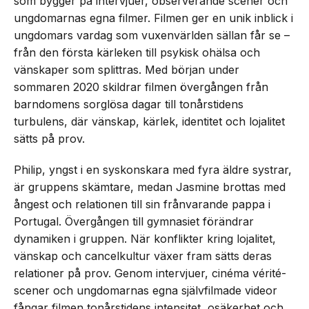
som bygger på intervjuer, observerande scener och
ungdomarnas egna filmer. Filmen ger en unik inblick i
ungdomars vardag som vuxenvärlden sällan får se –
från den första kärleken till psykisk ohälsa och
vänskaper som splittras. Med början under
sommaren 2020 skildrar filmen övergången från
barndomens sorglösa dagar till tonårstidens
turbulens, där vänskap, kärlek, identitet och lojalitet
sätts på prov.
Philip, yngst i en syskonskara med fyra äldre systrar,
är gruppens skämtare, medan Jasmine brottas med
ångest och relationen till sin frånvarande pappa i
Portugal. Övergången till gymnasiet förändrar
dynamiken i gruppen. När konflikter kring lojalitet,
vänskap och cancelkultur växer fram sätts deras
relationer på prov. Genom intervjuer, cinéma vérité-
scener och ungdomarnas egna självfilmade videor
fångar filmen tonårstidens intensitet, osäkerhet och