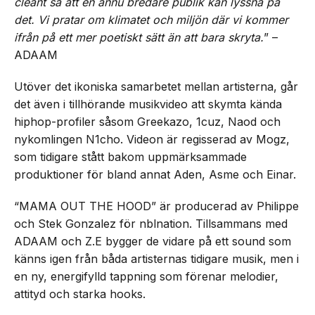
cleant så att en ännu bredare publik kan lyssna på
det. Vi pratar om klimatet och miljön där vi kommer
ifrån på ett mer poetiskt sätt än att bara skryta.
” –
ADAAM
Utöver det ikoniska samarbetet mellan artisterna, går
det även i tillhörande musikvideo att skymta kända
hiphop-profiler såsom Greekazo, 1cuz, Naod och
nykomlingen N1cho. Videon är regisserad av Mogz,
som tidigare stått bakom uppmärksammade
produktioner för bland annat Aden, Asme och Einar.
“MAMA OUT THE HOOD” är producerad av Philippe
och Stek Gonzalez för nblnation. Tillsammans med
ADAAM och Z.E bygger de vidare på ett sound som
känns igen från båda artisternas tidigare musik, men i
en ny, energifylld tappning som förenar melodier,
attityd och starka hooks.