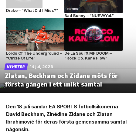
Drake – ”What Did I Miss?”
Bad Bunny – ”NUEVAYoL”
Lords Of The Underground –
De La Soul ft MF DOOM –
”Circle Of Life”
”Rock Co. Kane Flow”
14 jul, 2026
NYHETER
Zlatan, Beckham och Zidane möts för
första gången i ett unikt samtal
Den 18 juli samlar EA SPORTS fotbollsikonerna
David Beckham, Zinédine Zidane och Zlatan
Ibrahimović för deras första gemensamma samtal
någonsin.