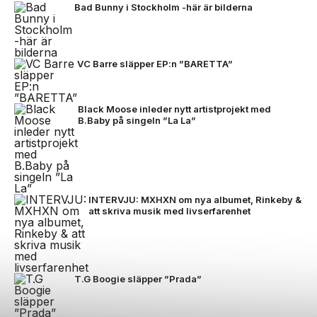
Bad Bunny i Stockholm -här är bilderna
VC Barre släpper EP:n ”BARETTA”
Black Moose inleder nytt artistprojekt med
B.Baby på singeln ”La La”
INTERVJU: MXHXN om nya albumet, Rinkeby &
att skriva musik med livserfarenhet
T.G Boogie släpper ”Prada”