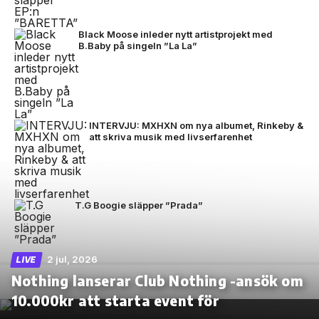
Black Moose inleder nytt artistprojekt med
B.Baby på singeln ”La La”
INTERVJU: MXHXN om nya albumet, Rinkeby &
att skriva musik med livserfarenhet
T.G Boogie släpper ”Prada”
2 jul, 2026
LIVE
Nothing lanserar Club Nothing -ansök om
10.000kr att starta event för