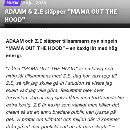
24 jul, 2026
MUSIK
ADAAM & Z.E släpper ”MAMA OUT THE
HOOD”
ADAAM och Z.E släpper tillsammans nya singeln
“MAMA OUT THE HOOD” – en kaxig låt med hög
energi.
”
Låten ”MAMA OUT THE HOOD” är en kaxig och
hittig låt tillsammans med Z.E. Jag har växt upp till
Z.E, så när jag skulle gå in i studion så visste jag
exakt vad jag ville göra. Resultatet blev över
förväntan. Jag är mig själv i låten men fortfarande lite
extra kaxig. Z.E är kaxig som vanligt men håller det
cleant så att en ännu bredare publik kan lyssna på
det. Vi pratar om klimatet och miljön där vi kommer
ifrån på ett mer poetiskt sätt än att bara skryta.
” –