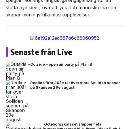
speglar Nothings långsiktiga engagemang för att
stötta nya idéer, nya uttryck och människorna som
skapar meningsfulla musikupplevelser.
Senaste från Live
Outside – open air party på Plan B
Redline firar 30år: tar över stora Solliden scenen
på Skansen 29e augusti.
Göteborgskalaset släpper hela
programmet med bl.a Jireel, Ricky Rich &