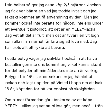
I sin helhet så ger jag detta köp 2/5 stjärnor. Jackan
jag fick var bättre än vad jag trodde initialt och jag
faktiskt kommer att få användning av den. Men jag
kommer också inte berätta för någon, inte ens under
ett eventuellt pistolhot, att det är en YEEZY-jacka.
Jag vet att det är fult, men det är tyvärr en vit lögn
som alla i min närhet får lära sig att leva med. Jag
har trots allt ett rykte att bevara.
I detta betyg väger jag självklart också in att halva
beställningen inte ens kommit än, vilket känns skönt
för det betyder att min ålderskris inte än är verklig.
Betyget blir 1/5 stjärnor sekunden jag hämtat ut
jackan och lagt upp den på Vinted i hopp om att Isak,
16 år, köpt den för att var coolast på skolgården.
Om ni mot förmodan går i tankarna av att köpa
YEEZY – vilket jag vet att ni inte gör, men ändå – från