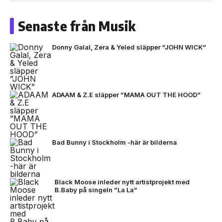
Senaste från Musik
Donny Galal, Zera & Yeled släpper ”JOHN WICK”
ADAAM & Z.E släpper ”MAMA OUT THE HOOD”
Bad Bunny i Stockholm -här är bilderna
Black Moose inleder nytt artistprojekt med
B.Baby på singeln ”La La”