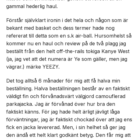
gammal hederlig haul.
Förstår självklart ironin i det hela och någon som är
bekant med basket och dess termer hade nog
refererat till detta som en s.k air-ball. Hursomhelst så
kommer nu en haul och review på de två plagg jag
beställt från den helt off-the-rails tokiga Kanye West
(ja, jag vet att det numera är Ye som gäller, men jag
vägrar.) märke YEEZY.
Det tog alltså 6 månader för mig att få halva min
beställning. Halva beställningen består av en faktiskt
väldigt fin och förvånadsvärt välgjord camouflerad
parkajacka. Jag är förvånad över hur bra den
faktiskt känns. För jag hade helt ärligt jävligt låga
förväntningar, jag är faktiskt chockad över att jag ens
fick en jacka levererad. Men, i sin helhet så ger jag
den ändå ett helt klart godkänt betyg. Den får mig att