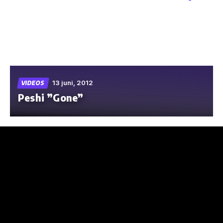
Skip
to
the
content
13 juni, 2012
VIDEOS
Peshi ”Gone”