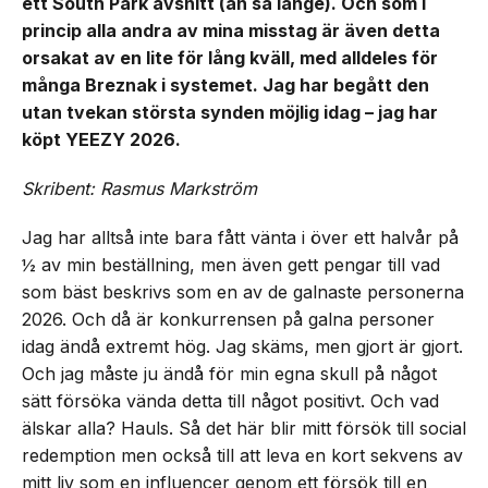
ett South Park avsnitt (än så länge). Och som i
princip alla andra av mina misstag är även detta
orsakat av en lite för lång kväll, med alldeles för
många Breznak i systemet. Jag har begått den
utan tvekan största synden möjlig idag – jag har
köpt YEEZY 2026.
Skribent: Rasmus Markström
Jag har alltså inte bara fått vänta i över ett halvår på
½ av min beställning, men även gett pengar till vad
som bäst beskrivs som en av de galnaste personerna
2026. Och då är konkurrensen på galna personer
idag ändå extremt hög. Jag skäms, men gjort är gjort.
Och jag måste ju ändå för min egna skull på något
sätt försöka vända detta till något positivt. Och vad
älskar alla? Hauls. Så det här blir mitt försök till social
redemption men också till att leva en kort sekvens av
mitt liv som en influencer genom ett försök till en