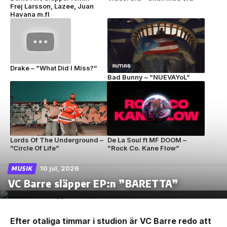
Frej Larsson, Lazee, Juan
Havana m.fl
Drake – ”What Did I Miss?”
Bad Bunny – ”NUEVAYoL”
Lords Of The Underground –
De La Soul ft MF DOOM –
”Circle Of Life”
”Rock Co. Kane Flow”
10 jul, 2026
MUSIK
VC Barre släpper EP:n ”BARETTA”
Efter otaliga timmar i studion är VC Barre redo att