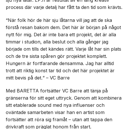
sju nya låtar. EP:n är resultat av en lång kreativ
process där varje detalj har fått ta den tid som krävts.
“När folk hör de här sju låtarna vill jag att de ska
förstå resan bakom dem. Det här är början på något
nytt för mig. Det är inte bara ett projekt, det är alla
timmar i studion, alla beslut och alla gånger jag
började om tills det kändes rätt. Varje låt har sin plats
och de tre sista spåren gör projektet komplett.
Hungern är fortfarande densamma. Jag har alltid
trott att riktig konst tar tid och det här projektet är
mitt bevis på det
.
” – VC Barre
Med BARETTA fortsätter VC Barre att tänja på
gränserna för sitt eget uttryck. Genom att kombinera
sitt etablerade sound med nya influenser och
oväntade samarbeten visar han en artist som
fortsätter att röra sig framåt – utan att tappa den
drivkraft som präglat honom från start.