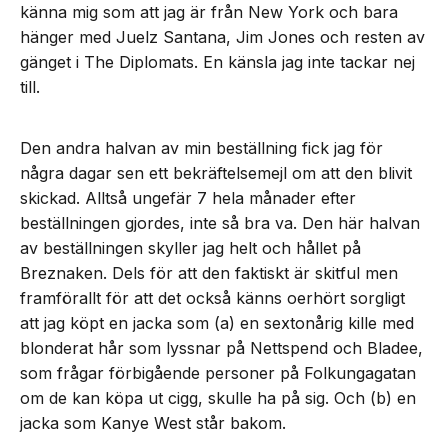
känna mig som att jag är från New York och bara
hänger med Juelz Santana, Jim Jones och resten av
gänget i The Diplomats. En känsla jag inte tackar nej
till.
Den andra halvan av min beställning fick jag för
några dagar sen ett bekräftelsemejl om att den blivit
skickad. Alltså ungefär 7 hela månader efter
beställningen gjordes, inte så bra va. Den här halvan
av beställningen skyller jag helt och hållet på
Breznaken. Dels för att den faktiskt är skitful men
framförallt för att det också känns oerhört sorgligt
att jag köpt en jacka som (a) en sextonårig kille med
blonderat hår som lyssnar på Nettspend och Bladee,
som frågar förbigående personer på Folkungagatan
om de kan köpa ut cigg, skulle ha på sig. Och (b) en
jacka som Kanye West står bakom.