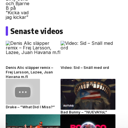
Senaste videos
Denis Alic släpper remix –
Video: Sid – Snäll med ord
Frej Larsson, Lazee, Juan
Havana m.fl
Drake – ”What Did I Miss?”
Bad Bunny – ”NUEVAYoL”