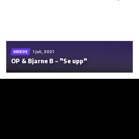
Skip
to
the
content
1 juli, 2021
VIDEOS
OP & Bjarne B – ”Se upp”