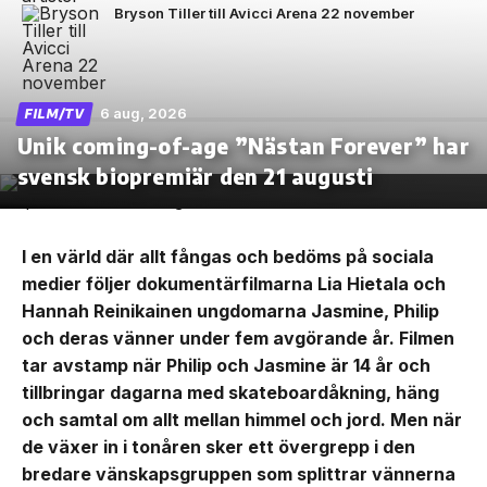
Bryson Tiller till Avicci Arena 22 november
6 aug, 2026
FILM/TV
Unik coming-of-age ”Nästan Forever” har
svensk biopremiär den 21 augusti
I en värld där allt fångas och bedöms på sociala
medier följer dokumentärfilmarna Lia Hietala och
Hannah Reinikainen ungdomarna Jasmine, Philip
och deras vänner under fem avgörande år. Filmen
tar avstamp när Philip och Jasmine är 14 år och
tillbringar dagarna med skateboardåkning, häng
och samtal om allt mellan himmel och jord. Men när
de växer in i tonåren sker ett övergrepp i den
bredare vänskapsgruppen som splittrar vännerna