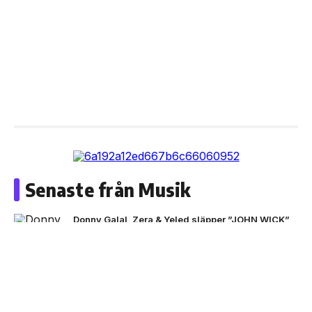
Senaste från Musik
Donny Galal, Zera & Yeled släpper ”JOHN WICK”
NEXT UP
Black Moose inleder nytt
artistprojekt med B.Baby på
singeln ”La La”
ADAAM & Z.E släpper ”MAMA OUT THE HOOD”