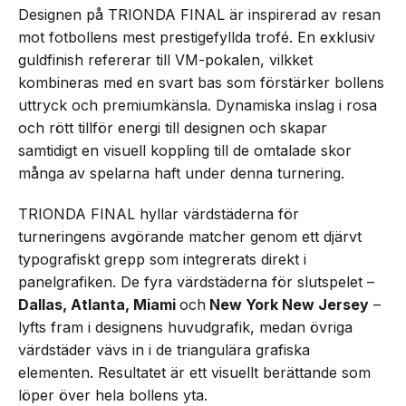
Designen på TRIONDA FINAL är inspirerad av resan
mot fotbollens mest prestigefyllda trofé. En exklusiv
guldfinish refererar till VM-pokalen, vilkket
kombineras med en svart bas som förstärker bollens
uttryck och premiumkänsla. Dynamiska inslag i rosa
och rött tillför energi till designen och skapar
samtidigt en visuell koppling till de omtalade skor
många av spelarna haft under denna turnering.
TRIONDA FINAL hyllar värdstäderna för
turneringens avgörande matcher genom ett djärvt
typografiskt grepp som integrerats direkt i
panelgrafiken. De fyra värdstäderna för slutspelet –
Dallas, Atlanta, Miami
och
New York New Jersey
–
lyfts fram i designens huvudgrafik, medan övriga
värdstäder vävs in i de triangulära grafiska
elementen. Resultatet är ett visuellt berättande som
löper över hela bollens yta.