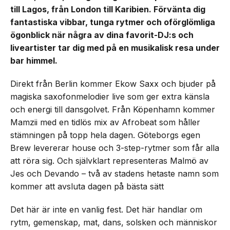
till Lagos, från London till Karibien. Förvänta dig
fantastiska vibbar, tunga rytmer och oförglömliga
ögonblick när några av dina favorit-DJ:s och
liveartister tar dig med på en musikalisk resa under
bar himmel.
Direkt från Berlin kommer Ekow Saxx och bjuder på
magiska saxofonmelodier live som ger extra känsla
och energi till dansgolvet. Från Köpenhamn kommer
Mamzii med en tidlös mix av Afrobeat som håller
stämningen på topp hela dagen. Göteborgs egen
Brew levererar house och 3-step-rytmer som får alla
att röra sig. Och självklart representeras Malmö av
Jes och Devando – två av stadens hetaste namn som
kommer att avsluta dagen på bästa sätt
Det här är inte en vanlig fest. Det här handlar om
rytm, gemenskap, mat, dans, solsken och människor