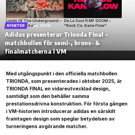
Lords Of The Underground –
De La Soul ft MF DOOM –
”Circle Of Life”
7 jul, 2026
”Rock Co. Kane Flow”
NYHETER
Adidas presenterar Trionda Final –
matchbollen för semi-, brons- &
finalmatcherna i VM
Med utgångspunkt i den officiella matchbollen
TRIONDA, som presenterades i oktober 2025, är
TRIONDA FINAL en vidareutvecklad design,
samtidigt som den behåller samma
prestationsdrivna konstruktion. För första gången
i VM-historien introducerar adidas en särskilt
framtagen design som speglar betydelsen av
turneringens avgörande matcher.