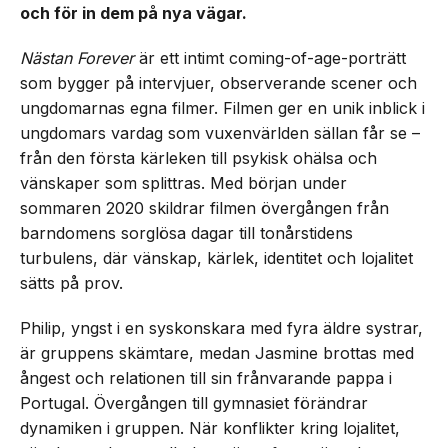
och för in dem på nya vägar.
Nästan Forever
är ett intimt coming-of-age-porträtt
som bygger på intervjuer, observerande scener och
ungdomarnas egna filmer. Filmen ger en unik inblick i
ungdomars vardag som vuxenvärlden sällan får se –
från den första kärleken till psykisk ohälsa och
vänskaper som splittras. Med början under
sommaren 2020 skildrar filmen övergången från
barndomens sorglösa dagar till tonårstidens
turbulens, där vänskap, kärlek, identitet och lojalitet
sätts på prov.
Philip, yngst i en syskonskara med fyra äldre systrar,
är gruppens skämtare, medan Jasmine brottas med
ångest och relationen till sin frånvarande pappa i
Portugal. Övergången till gymnasiet förändrar
dynamiken i gruppen. När konflikter kring lojalitet,