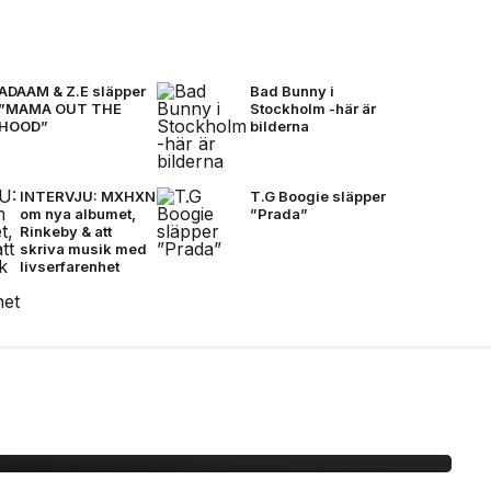
ADAAM & Z.E släpper
Bad Bunny i
”MAMA OUT THE
Stockholm -här är
HOOD”
bilderna
INTERVJU: MXHXN
T.G Boogie släpper
om nya albumet,
”Prada”
Rinkeby & att
skriva musik med
livserfarenhet
r ”MAMA OUT THE