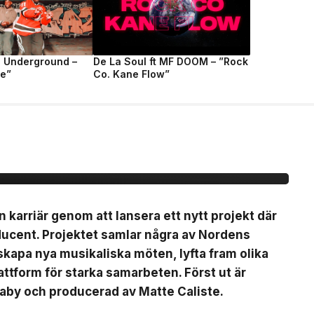
e Underground –
De La Soul ft MF DOOM – ”Rock
fe”
Co. Kane Flow”
ytt artistprojekt med
 La”
n karriär genom att lansera ett nytt projekt där
ducent. Projektet samlar några av Nordens
t skapa nya musikaliska möten, lyfta fram olika
ttform för starka samarbeten. Först ut är
Baby och producerad av Matte Caliste.