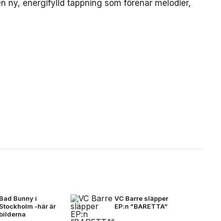
en ny, energifylld tappning som förenar melodier,
Bad Bunny i
VC Barre släpper
Stockholm -här är
EP:n ”BARETTA”
bilderna