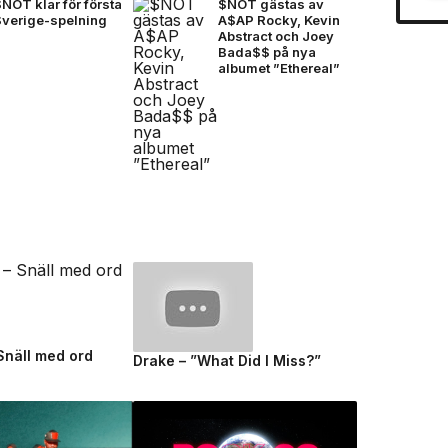
NOT klar för första
$NOT gästas av
Sverige-spelning
A$AP Rocky, Kevin
Abstract och Joey
Bada$$ på nya
albumet ”Ethereal”
 Snäll med ord
Drake – ”What Did I Miss?”