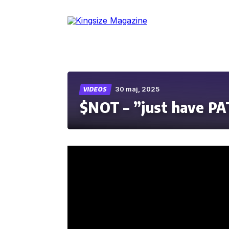
Skip
to
the
content
30 maj, 2025
VIDEOS
$NOT – ”just have P