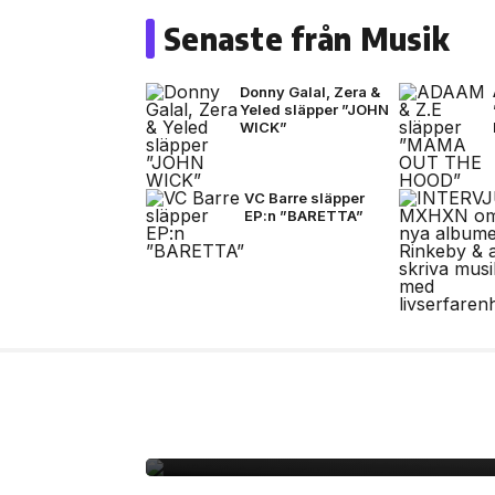
Senaste från Musik
Donny Galal, Zera &
Yeled släpper ”JOHN
WICK”
VC Barre släpper
EP:n ”BARETTA”
24 jul, 2026
MUSIK
ADAAM & Z.E släppe
HOOD”