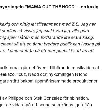
 nya singeln “MAMA OUT THE HOOD” – en kaxig
ig och hittig låt tillsammans med Z.E. Jag har
 i studion så visste jag exakt vad jag ville göra.
ig själv i låten men fortfarande lite extra kaxig.
 cleant så att en ännu bredare publik kan lyssna på
r vi kommer ifrån på ett mer poetiskt sätt än att
rtisterna, går det även i tillhörande musikvideo att
reekazo, 1cuz, Naod och nykomlingen N1cho.
digare stått bakom uppmärksammade produktioner
 Philippe och Stek Gonzalez för nblnation.
 de vidare på ett sound som känns igen från