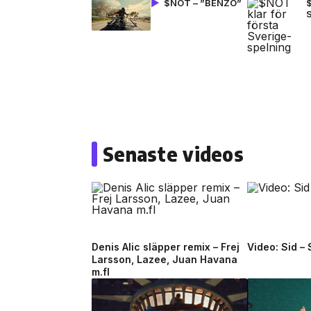
$NOT – ”BENZO”
$
Senaste videos
Denis Alic släpper remix – Frej
Video: Sid –
Larsson, Lazee, Juan Havana
m.fl