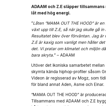
ADAAM och Z.E släpper tillsammans
låt med hög energi.
”
Låten ”MAMA OUT THE HOOD” är en kax
växt upp till Z.E, så när jag skulle gå in
Resultatet blev över förväntan. Jag är m
Z.E är kaxig som vanligt men håller det
det. Vi pratar om klimatet och miljön dä
bara skryta.
” – ADAAM
Utöver det ikoniska samarbetet mellan a
skymta kända hiphop-profiler såsom G
Videon är regisserad av Mogz, som ti
för bland annat Aden, Asme och Einar.
“MAMA OUT THE HOOD” är producerad av
Tillsammans med ADAAM och Z.E bygger