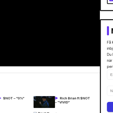
Få 
inb
Du 
när
per
$NOT – ”0%”
Rich Brian ft $NOT
– ”VIVID”