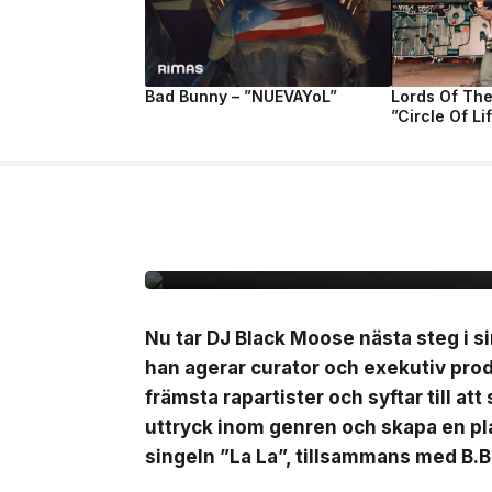
Bad Bunny – ”NUEVAYoL”
Lords Of Th
”Circle Of Li
10 jul, 2026
MUSIK
Black Moose inleder n
B.Baby på singeln ”La
Nu tar DJ Black Moose nästa steg i si
han agerar curator och exekutiv pro
främsta rapartister och syftar till at
uttryck inom genren och skapa en pla
singeln ”La La”, tillsammans med B.