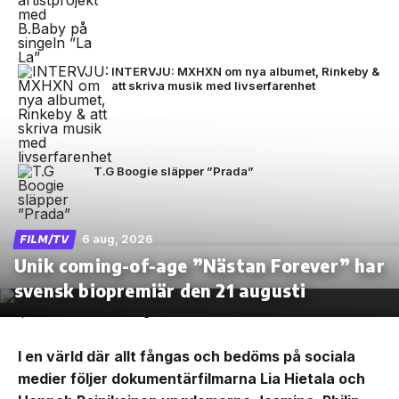
INTERVJU: MXHXN om nya albumet, Rinkeby &
att skriva musik med livserfarenhet
T.G Boogie släpper ”Prada”
6 aug, 2026
FILM/TV
Unik coming-of-age ”Nästan Forever” har
svensk biopremiär den 21 augusti
I en värld där allt fångas och bedöms på sociala
medier följer dokumentärfilmarna Lia Hietala och