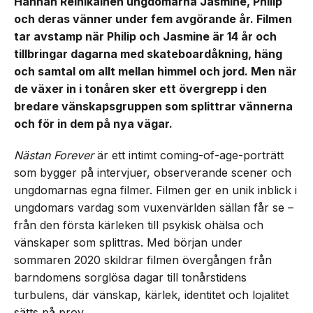
Hannah Reinikainen ungdomarna Jasmine, Philip
och deras vänner under fem avgörande år. Filmen
tar avstamp när Philip och Jasmine är 14 år och
tillbringar dagarna med skateboardåkning, häng
och samtal om allt mellan himmel och jord. Men när
de växer in i tonåren sker ett övergrepp i den
bredare vänskapsgruppen som splittrar vännerna
och för in dem på nya vägar.
Nästan Forever
är ett intimt coming-of-age-porträtt
som bygger på intervjuer, observerande scener och
ungdomarnas egna filmer. Filmen ger en unik inblick i
ungdomars vardag som vuxenvärlden sällan får se –
från den första kärleken till psykisk ohälsa och
vänskaper som splittras. Med början under
sommaren 2020 skildrar filmen övergången från
barndomens sorglösa dagar till tonårstidens
turbulens, där vänskap, kärlek, identitet och lojalitet
sätts på prov.