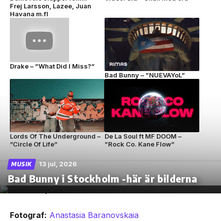
Frej Larsson, Lazee, Juan
Havana m.fl
Drake – ”What Did I Miss?”
Bad Bunny – ”NUEVAYoL”
Lords Of The Underground –
De La Soul ft MF DOOM –
”Circle Of Life”
”Rock Co. Kane Flow”
13 jul, 2026
MUSIK
Bad Bunny i Stockholm -här är bilderna
Fotograf:
Anastasia Baranovskaia