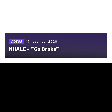
Skip
to
the
content
17 november, 2020
VIDEOS
NHALE – ”Go Broke”