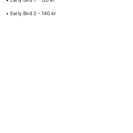
• Early Bird 2 – 140 kr
• Standard 1 – 160 kr
NEXT UP
Outside – open air party på Plan B
• Standard 2 – 180 kr
• Entré på plats – 200 kr
Biljetter:
https://www.nortic.se/ticket/event/82699
Mat kommer att finnas tillgänglig under hela dagen.
Senaste från Live
Nothing lanserar Club Nothing -ansök om
10.000kr att starta event för