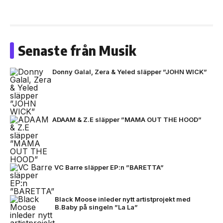
Senaste från Musik
Donny Galal, Zera & Yeled släpper ”JOHN WICK”
ADAAM & Z.E släpper ”MAMA OUT THE HOOD”
VC Barre släpper EP:n ”BARETTA”
Black Moose inleder nytt artistprojekt med
B.Baby på singeln ”La La”