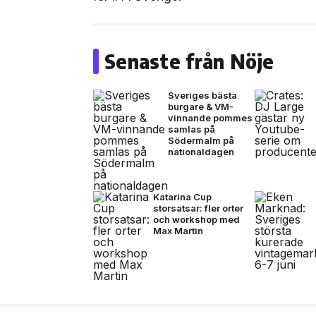
Senaste från Nöje
Sveriges bästa
burgare & VM-
vinnande pommes
samlas på
Södermalm på
nationaldagen
Katarina Cup
storsatsar: fler orter
och workshop med
Max Martin
14 jul, 2026
NYHETER