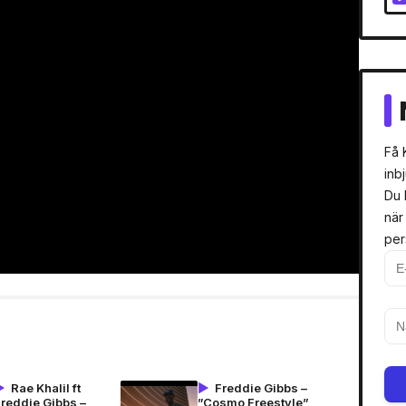
Få 
inb
Du 
när
per
Rae Khalil ft
Freddie Gibbs –
Freddie Gibbs –
”Cosmo Freestyle”