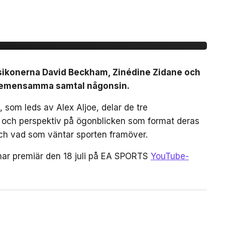
idane möts för första
mtal
lsikonerna David Beckham, Zinédine Zidane och
a gemensamma samtal någonsin.
 som leds av Alex Aljoe, delar de tre
r och perspektiv på ögonblicken som format deras
 och vad som väntar sporten framöver.
har premiär den 18 juli på EA SPORTS
YouTube-