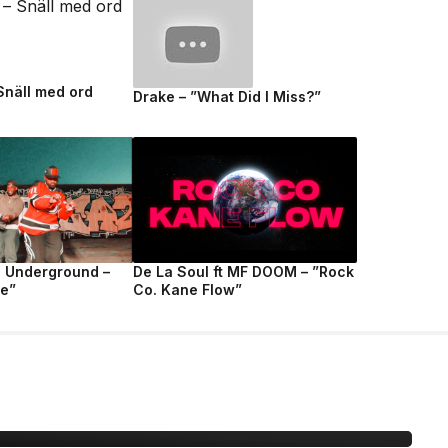
 Snäll med ord
Drake – ”What Did I Miss?”
e Underground –
De La Soul ft MF DOOM – ”Rock
fe”
Co. Kane Flow”
nationellt museum om
dret