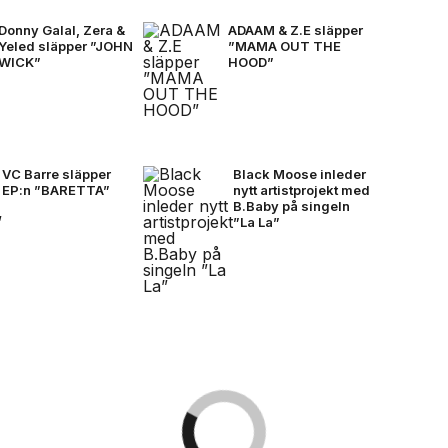
Donny Galal, Zera &
ADAAM & Z.E släpper
Yeled släpper ”JOHN
”MAMA OUT THE
WICK”
HOOD”
VC Barre släpper
Black Moose inleder
EP:n ”BARETTA”
nytt artistprojekt med
B.Baby på singeln
”La La”