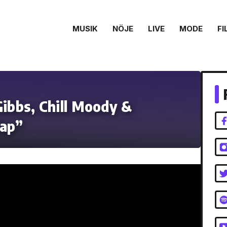
MUSIK
NÖJE
LIVE
MODE
FI
Gibbs, Chill Moody &
lap”