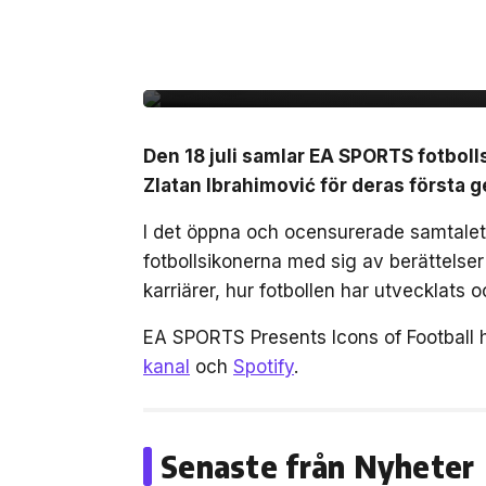
Zlatan, Beckham och Z
gången i ett unikt sa
Den 18 juli samlar EA SPORTS fotbol
Zlatan Ibrahimović för deras först
I det öppna och ocensurerade samtalet,
fotbollsikonerna med sig av berättelse
karriärer, hur fotbollen har utvecklats
EA SPORTS Presents Icons of Football 
kanal
och
Spotify
.
Senaste från Nyheter