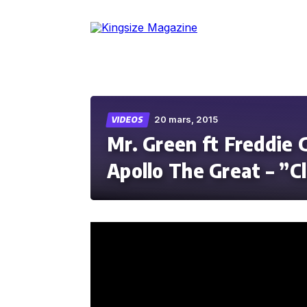
Skip
to
the
content
20 mars, 2015
VIDEOS
Mr. Green ft Freddie 
Apollo The Great – ”C