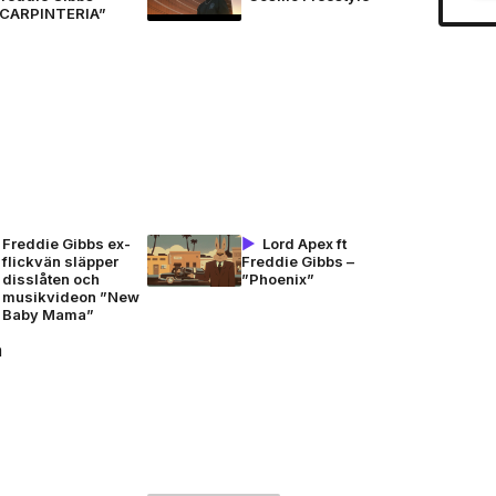
”CARPINTERIA”
Freddie Gibbs ex-
Lord Apex ft
flickvän släpper
Freddie Gibbs –
disslåten och
”Phoenix”
musikvideon ”New
Baby Mama”