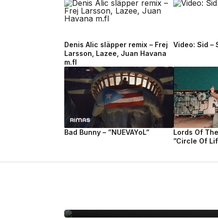
Denis Alic släpper remix – Frej
Video: Sid –
Larsson, Lazee, Juan Havana
m.fl
Bad Bunny – ”NUEVAYoL”
Lords Of Th
”Circle Of Li
10 jul, 2026
NÖJE
Sverige får ett nytt 
det svenska musikun