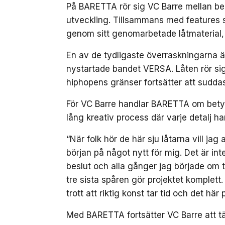
På BARETTA rör sig VC Barre mellan ber
utveckling. Tillsammans med features
genom sitt genomarbetade låtmaterial,
En av de tydligaste överraskningarna 
nystartade bandet VERSA. Låten rör sig 
hiphopens gränser fortsätter att suddas
För VC Barre handlar BARETTA om betydli
lång kreativ process där varje detalj ha
“När folk hör de här sju låtarna vill ja
början på något nytt för mig. Det är inte
beslut och alla gånger jag började om ti
tre sista spåren gör projektet komplett
trott att riktig konst tar tid och det här
Med BARETTA fortsätter VC Barre att tä