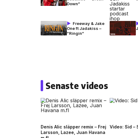
Down”
Freeway & Jake
One ft Jadakiss –
”Ringin”
Senaste videos
Denis Alic släpper remix – Frej
Video: Sid –
Larsson, Lazee, Juan Havana
m.fl