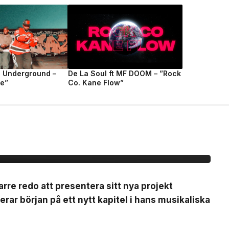
e Underground –
De La Soul ft MF DOOM – ”Rock
fe”
Co. Kane Flow”
:n ”BARETTA”
arre redo att presentera sitt nya projekt
ar början på ett nytt kapitel i hans musikaliska