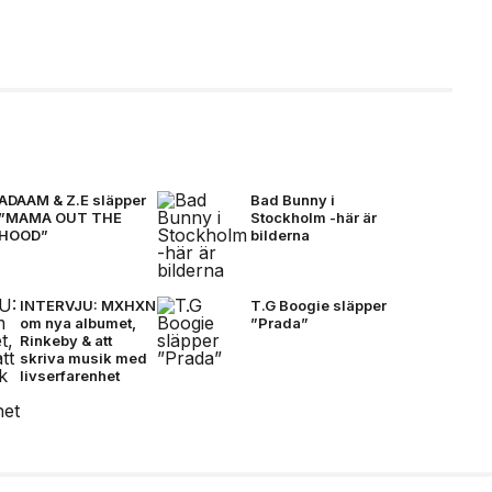
ADAAM & Z.E släpper
Bad Bunny i
”MAMA OUT THE
Stockholm -här är
HOOD”
bilderna
INTERVJU: MXHXN
T.G Boogie släpper
om nya albumet,
”Prada”
Rinkeby & att
skriva musik med
livserfarenhet