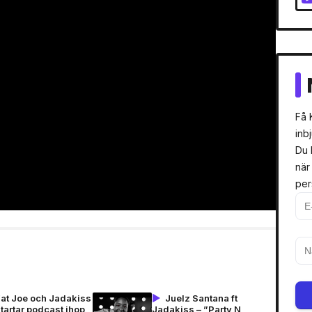
Få 
inb
Du 
när
per
Fat Joe och Jadakiss
Juelz Santana ft
tartar podcast ihop
Jadakiss – ”Party N