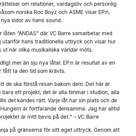
ättelser om relationer, vardagsliv och personlig
 såsom norska Roc Boyz och ASME visar EP:n,
 nya sidor av hans sound.
är låten ”ANDAS” där VC Barre samarbetar med
utanför hans traditionella uttryck och visar hur
 ut när olika musikaliska världar möts.
gt mer än sju nya låtar. EP:n är resultat av en
r fått ta den tid som krävts.
g att de ska förstå resan bakom dem. Det här är
 bara ett projekt, det är alla timmar i studion, alla
lls det kändes rätt. Varje låt har sin plats och de
. Hungern är fortfarande densamma. Jag har alltid
 projektet är mitt bevis på det
.
” – VC Barre
nja på gränserna för sitt eget uttryck. Genom att