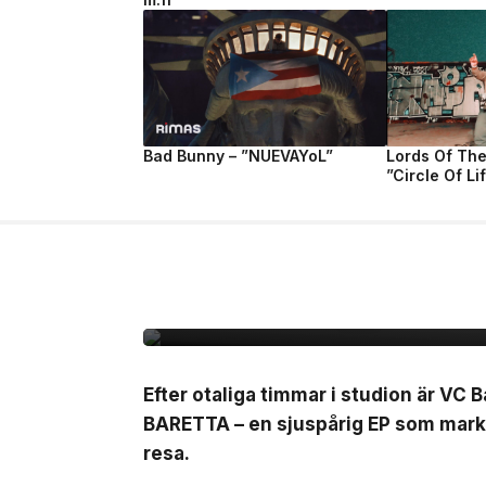
Bad Bunny – ”NUEVAYoL”
Lords Of Th
”Circle Of Li
10 jul, 2026
MUSIK
VC Barre släpper EP
Efter otaliga timmar i studion är VC B
BARETTA – en sjuspårig EP som marker
resa.