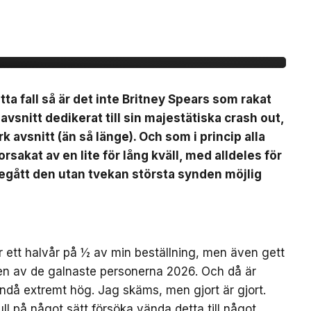
EEZY
a fall så är det inte Britney Spears som rakat
k avsnitt dedikerat till sin majestätiska crash out,
rk avsnitt (än så länge). Och som i princip alla
sakat av en lite för lång kväll, med alldeles för
egått den utan tvekan största synden möjlig
er ett halvår på ½ av min beställning, men även gett
 en av de galnaste personerna 2026. Och då är
ndå extremt hög. Jag skäms, men gjort är gjort.
l på något sätt försöka vända detta till något