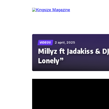
Skip
to
the
content
2 april, 2025
VIDEOS
Millyz ft Jadakiss & 
Lonely”