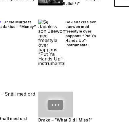
Bullsh*t”
Uncle Murda ft
Se Jadakiss son
Jadakiss – ”Money”
Jaewon med
freestyle över
pappans ”Put Ya
Hands Up”-
instrumental
 Snäll med ord
Drake – ”What Did I Miss?”