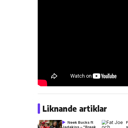
Liknande artiklar
Neek Bucks ft
Jadakiss – ”Break
s