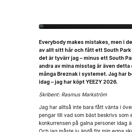
27 jul, 2026
MODE
Rasmus recenserar Y
Everybody makes mistakes, men i dett
av allt sitt hår och fått ett South Par
det är tyvärr jag – minus ett South Pa
andra av mina misstag är även detta or
många Breznak i systemet. Jag har b
idag – jag har köpt YEEZY 2026.
Skribent: Rasmus Markström
Jag har alltså inte bara fått vänta i öv
pengar till vad som bäst beskrivs som
konkurrensen på galna personer idag ä
Och jag måste ju ändå för min egna skul