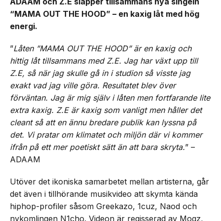
ADAAM och Z.E släpper tillsammans nya singeln
“MAMA OUT THE HOOD” – en kaxig låt med hög
energi.
”
Låten ”MAMA OUT THE HOOD” är en kaxig och
hittig låt tillsammans med Z.E. Jag har växt upp till
Z.E, så när jag skulle gå in i studion så visste jag
exakt vad jag ville göra. Resultatet blev över
förväntan. Jag är mig själv i låten men fortfarande lite
extra kaxig. Z.E är kaxig som vanligt men håller det
cleant så att en ännu bredare publik kan lyssna på
det. Vi pratar om klimatet och miljön där vi kommer
ifrån på ett mer poetiskt sätt än att bara skryta.
” –
ADAAM
Utöver det ikoniska samarbetet mellan artisterna, går
det även i tillhörande musikvideo att skymta kända
hiphop-profiler såsom Greekazo, 1cuz, Naod och
nykomlingen N1cho. Videon är regisserad av Mogz,