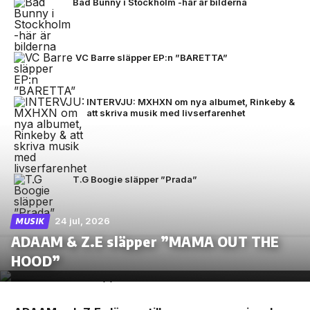
Bad Bunny i Stockholm -här är bilderna
VC Barre släpper EP:n ”BARETTA”
INTERVJU: MXHXN om nya albumet, Rinkeby &
att skriva musik med livserfarenhet
T.G Boogie släpper ”Prada”
24 jul, 2026
MUSIK
ADAAM & Z.E släpper ”MAMA OUT THE
HOOD”