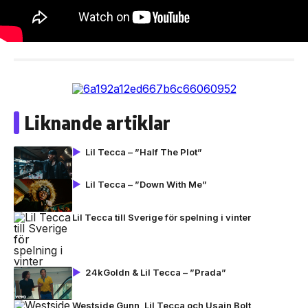
Liknande artiklar
Lil Tecca – ”Half The Plot”
Lil Tecca – ”Down With Me”
Lil Tecca till Sverige för spelning i vinter
24kGoldn & Lil Tecca – ”Prada”
Westside Gunn, Lil Tecca och Usain Bolt