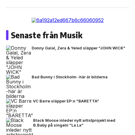
Senaste från Musik
Donny Galal, Zera & Yeled släpper ”JOHN WICK”
Bad Bunny i Stockholm -här är bilderna
VC Barre släpper EP:n ”BARETTA”
Black Moose inleder nytt artistprojekt med
B.Baby på singeln ”La La”