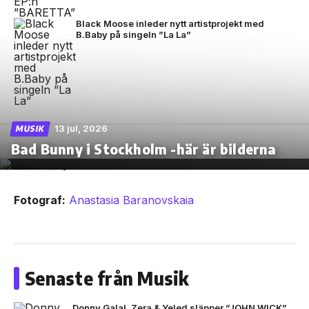
Black Moose inleder nytt artistprojekt med
B.Baby på singeln ”La La”
13 jul, 2026
MUSIK
Bad Bunny i Stockholm -här är bilderna
Fotograf:
Anastasia Baranovskaia
Senaste från Musik
Donny Galal, Zera & Yeled släpper ”JOHN WICK”