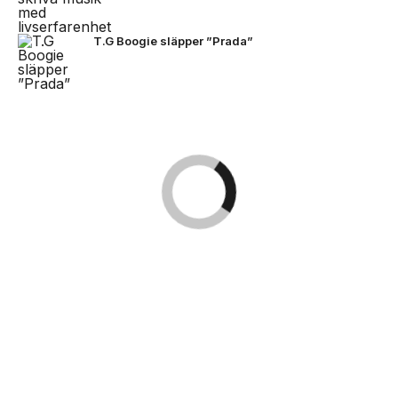
T.G Boogie släpper ”Prada”
NEXT UP
Bad Bunny i Stockholm -här är
bilderna
Kingsize Magazine är Skandinaviens största tidning
och digitala nyhetsportal för populärkultur inom
musik, konserter/festivaler, film/TV, sport, dator/tv-