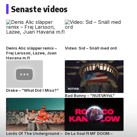
Senaste videos
Denis Alic släpper remix –
Video: Sid – Snäll med ord
Frej Larsson, Lazee, Juan
Havana m.fl
Drake – ”What Did I Miss?”
Bad Bunny – ”NUEVAYoL”
Lords Of The Underground –
De La Soul ft MF DOOM –