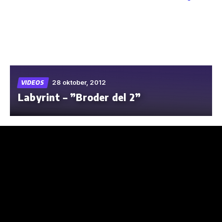
Skip
to
the
content
28 oktober, 2012
VIDEOS
Labyrint – ”Broder del 2”