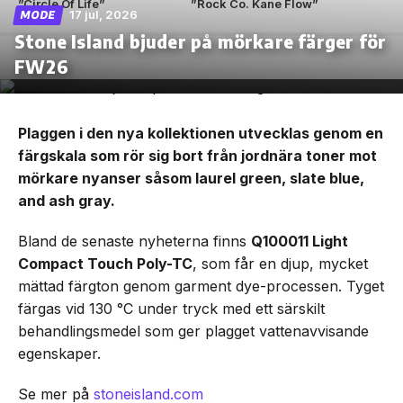
”Circle Of Life”
”Rock Co. Kane Flow”
17 jul, 2026
MODE
Stone Island bjuder på mörkare färger för
FW26
Plaggen i den nya kollektionen utvecklas genom en
färgskala som rör sig bort från jordnära toner mot
mörkare nyanser såsom laurel green, slate blue,
and ash gray.
Bland de senaste nyheterna finns
Q100011 Light
Compact Touch Poly-TC
, som får en djup, mycket
mättad färgton genom garment dye-processen. Tyget
färgas vid 130 °C under tryck med ett särskilt
behandlingsmedel som ger plagget vattenavvisande
egenskaper.
Se mer på
stoneisland.com