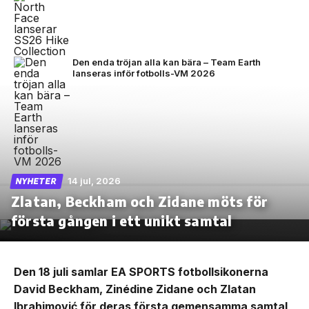
Den enda tröjan alla kan bära – Team Earth
lanseras inför fotbolls-VM 2026
14 jul, 2026
NYHETER
Zlatan, Beckham och Zidane möts för
första gången i ett unikt samtal
Den 18 juli samlar EA SPORTS fotbollsikonerna
David Beckham, Zinédine Zidane och Zlatan
Ibrahimović för deras första gemensamma samtal