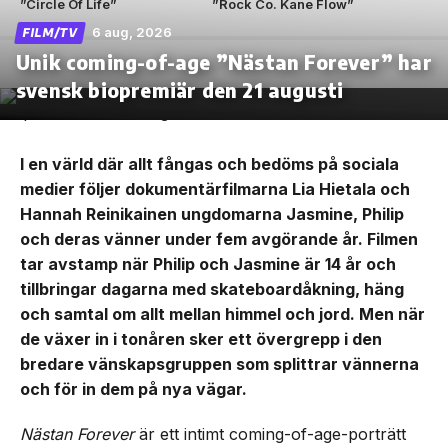
”Circle Of Life”
”Rock Co. Kane Flow”
6 aug, 2026
FILM/TV
Unik coming-of-age ”Nästan Forever” har
svensk biopremiär den 21 augusti
I en värld där allt fångas och bedöms på sociala
medier följer dokumentärfilmarna Lia Hietala och
Hannah Reinikainen ungdomarna Jasmine, Philip
och deras vänner under fem avgörande år. Filmen
tar avstamp när Philip och Jasmine är 14 år och
tillbringar dagarna med skateboardåkning, häng
och samtal om allt mellan himmel och jord. Men när
de växer in i tonåren sker ett övergrepp i den
bredare vänskapsgruppen som splittrar vännerna
och för in dem på nya vägar.
Nästan Forever
är ett intimt coming-of-age-porträtt