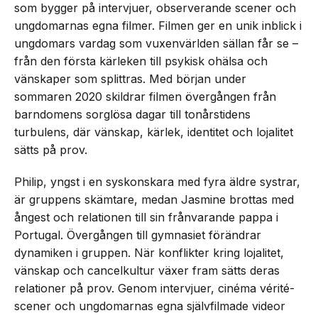
som bygger på intervjuer, observerande scener och
ungdomarnas egna filmer. Filmen ger en unik inblick i
ungdomars vardag som vuxenvärlden sällan får se –
från den första kärleken till psykisk ohälsa och
vänskaper som splittras. Med början under
sommaren 2020 skildrar filmen övergången från
barndomens sorglösa dagar till tonårstidens
turbulens, där vänskap, kärlek, identitet och lojalitet
sätts på prov.
Philip, yngst i en syskonskara med fyra äldre systrar,
är gruppens skämtare, medan Jasmine brottas med
ångest och relationen till sin frånvarande pappa i
Portugal. Övergången till gymnasiet förändrar
dynamiken i gruppen. När konflikter kring lojalitet,
vänskap och cancelkultur växer fram sätts deras
relationer på prov. Genom intervjuer, cinéma vérité-
scener och ungdomarnas egna självfilmade videor