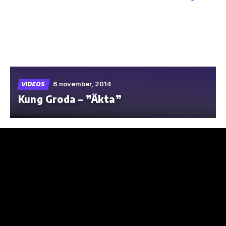
Skip
to
the
content
6 november, 2014
VIDEOS
Kung Groda – ”Äkta”