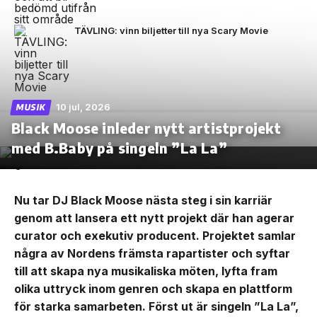
TÄVLING: vinn biljetter till nya Scary Movie
10 jul, 2026
MUSIK
Black Moose inleder nytt artistprojekt
med B.Baby på singeln ”La La”
Nu tar DJ Black Moose nästa steg i sin karriär
genom att lansera ett nytt projekt där han agerar
curator och exekutiv producent. Projektet samlar
några av Nordens främsta rapartister och syftar
till att skapa nya musikaliska möten, lyfta fram
olika uttryck inom genren och skapa en plattform
för starka samarbeten. Först ut är singeln ”La La”,