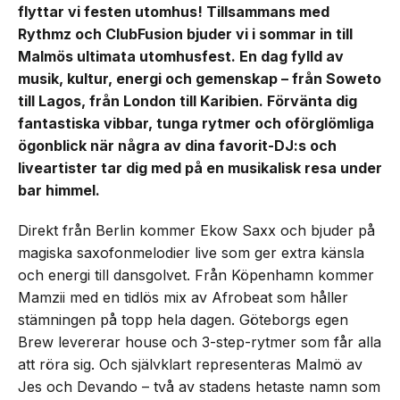
flyttar vi festen utomhus! Tillsammans med
Rythmz och ClubFusion bjuder vi i sommar in till
Malmös ultimata utomhusfest. En dag fylld av
musik, kultur, energi och gemenskap – från Soweto
till Lagos, från London till Karibien. Förvänta dig
fantastiska vibbar, tunga rytmer och oförglömliga
ögonblick när några av dina favorit-DJ:s och
liveartister tar dig med på en musikalisk resa under
bar himmel.
Direkt från Berlin kommer Ekow Saxx och bjuder på
magiska saxofonmelodier live som ger extra känsla
och energi till dansgolvet. Från Köpenhamn kommer
Mamzii med en tidlös mix av Afrobeat som håller
stämningen på topp hela dagen. Göteborgs egen
Brew levererar house och 3-step-rytmer som får alla
att röra sig. Och självklart representeras Malmö av
Jes och Devando – två av stadens hetaste namn som