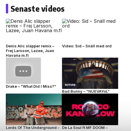
Senaste videos
Denis Alic släpper remix –
Video: Sid – Snäll med ord
Frej Larsson, Lazee, Juan
Havana m.fl
Drake – ”What Did I Miss?”
Bad Bunny – ”NUEVAYoL”
Lords Of The Underground –
De La Soul ft MF DOOM –