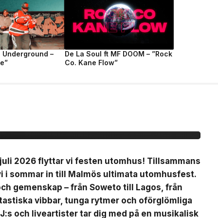
e Underground –
De La Soul ft MF DOOM – ”Rock
fe”
Co. Kane Flow”
ty på Plan B
uli 2026 flyttar vi festen utomhus! Tillsammans
 i sommar in till Malmös ultimata utomhusfest.
 och gemenskap – från Soweto till Lagos, från
ntastiska vibbar, tunga rytmer och oförglömliga
J:s och liveartister tar dig med på en musikalisk