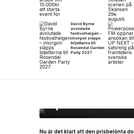
David Byrne
avslutade
festivalhelgen –
imorgon släpps
biljetterna till
Rosendal Garden
Party 2027
30 jun, 2026
FILM/TV
Dokumentären Första
Dogge Doggelito får b
september -här är tra
Nu är det klart att den prisbelönta