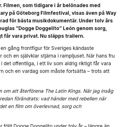
 Filmen, som tidigare i år belönades med
ry på Göteborg Filmfestival, visas även på Way
erad för bästa musikdokumentär. Under tolv års
 Douglas ”Dogge Doggelito” León genom sorg,
t får vara privat. Nu släpps trailern.
 en gång frontfigur för Sveriges kändaste
r och en självklar stjärna i rampljuset. När hans fru
 det offentliga, i ett liv som aldrig riktigt får vara
arn och en vardag som måste fortsätta – trots att
lm om att återförena The Latin Kings. När jag insåg
n redan förändrats: vad händer med rebellen när
 det en film om överlevnad, sorg och
 följt Dogge Doggelito under tolv år – längre än