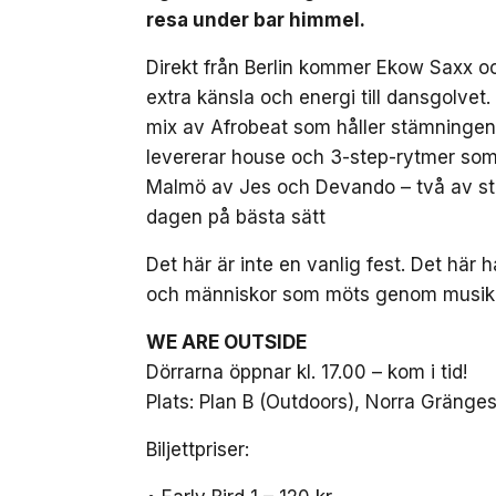
resa under bar himmel.
Direkt från Berlin kommer Ekow Saxx o
extra känsla och energi till dansgolv
mix av Afrobeat som håller stämninge
levererar house och 3-step-rytmer som f
Malmö av Jes och Devando – två av s
dagen på bästa sätt
Det här är inte en vanlig fest. Det hä
och människor som möts genom musiken.
WE ARE OUTSIDE
Dörrarna öppnar kl. 17.00 – kom i tid!
Plats: Plan B (Outdoors), Norra Gräng
Biljettpriser: