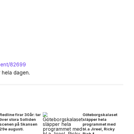
event/82699
r hela dagen.
Redline firar 30år: tar
Göteborgskalaset
över stora Solliden
släpper hela
scenen på Skansen
programmet med
29e augusti.
bl.a Jireel, Ricky
Rich &