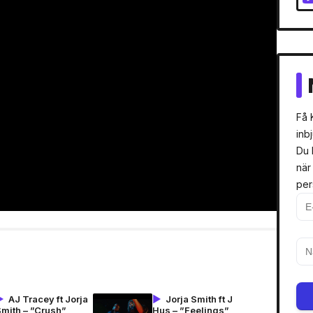
Få 
inb
Du 
när
per
AJ Tracey ft Jorja
Jorja Smith ft J
Smith – ”Crush”
Hus – ”Feelings”