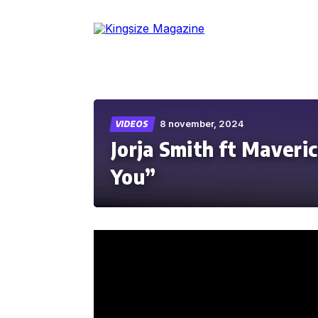
Skip
to
the
content
8 november, 2024
VIDEOS
Jorja Smith ft Maveri
You”