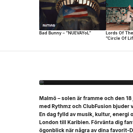
Bad Bunny – ”NUEVAYoL”
Lords Of Th
”Circle Of Li
2 jul, 2026
LIVE
Outside – open air par
Malmö – solen är framme och den 18 j
med Rythmz och ClubFusion bjuder vi
En dag fylld av musik, kultur, energi
London till Karibien. Förvänta dig fa
ögonblick när några av dina favorit-D