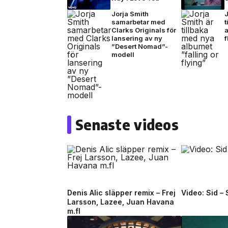
Jorja Smith
J
samarbetar med
t
Clarks Originals för
a
lansering av ny
f
”Desert Nomad”-
modell
Senaste videos
Denis Alic släpper remix – Frej
Video: Sid –
Larsson, Lazee, Juan Havana
m.fl