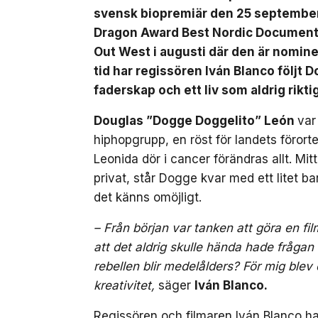
svensk biopremiär den 25 september.
Dragon Award Best Nordic Documenta
Out West i augusti där den är nomin
tid har regissören Iván Blanco följt
faderskap och ett liv som aldrig riktig
Douglas ”Dogge Doggelito” León
var
hiphopgrupp, en röst för landets förorte
Leonida dör i cancer förändras allt. Mitt i
privat, står Dogge kvar med ett litet b
det känns omöjligt.
– Från början var tanken att göra en fi
att det aldrig skulle hända hade fråga
rebellen blir medelålders? För mig blev
kreativitet,
säger
Iván Blanco.
Regissören och filmaren Iván Blanco har