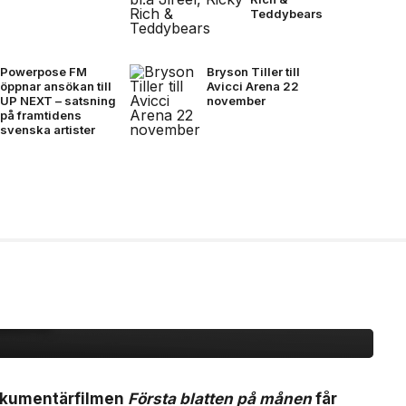
Teddybears
Powerpose FM
Bryson Tiller till
öppnar ansökan till
Avicci Arena 22
UP NEXT – satsning
november
på framtidens
svenska artister
 blatten på månen om
iopremiär den 25
ilern
 dokumentärfilmen
Första blatten på månen
får