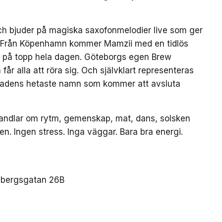
ch bjuder på magiska saxofonmelodier live som ger
et. Från Köpenhamn kommer Mamzii med en tidlös
n på topp hela dagen. Göteborgs egen Brew
år alla att röra sig. Och självklart representeras
tadens hetaste namn som kommer att avsluta
r handlar om rytm, gemenskap, mat, dans, solsken
 Ingen stress. Inga väggar. Bara bra energi.
esbergsgatan 26B