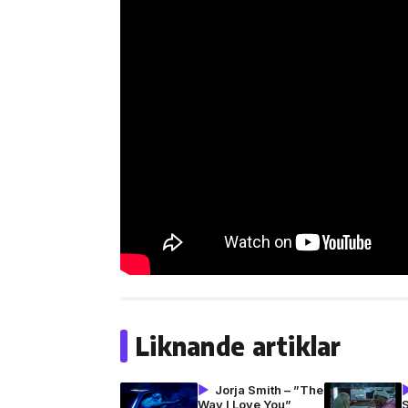
Liknande artiklar
Jorja Smith – ”The
Way I Love You”