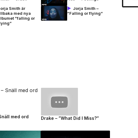
orja Smith är
Jorja Smith –
illbaka med nya
”Falling or flying”
lbumet ”falling or
lying”
 Snäll med ord
Drake – ”What Did I Miss?”