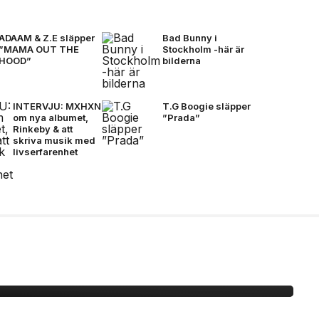
ADAAM & Z.E släpper
Bad Bunny i
”MAMA OUT THE
Stockholm -här är
HOOD”
bilderna
INTERVJU: MXHXN
T.G Boogie släpper
om nya albumet,
”Prada”
Rinkeby & att
skriva musik med
livserfarenhet
 -här är bilderna