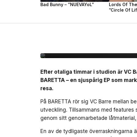
Bad Bunny – ”NUEVAYoL”
Lords Of Th
”Circle Of Li
10 jul, 2026
MUSIK
VC Barre släpper EP
Efter otaliga timmar i studion är VC B
BARETTA – en sjuspårig EP som marker
resa.
På BARETTA rör sig VC Barre mellan ber
utveckling. Tillsammans med features
genom sitt genomarbetade låtmaterial,
En av de tydligaste överraskningarna 