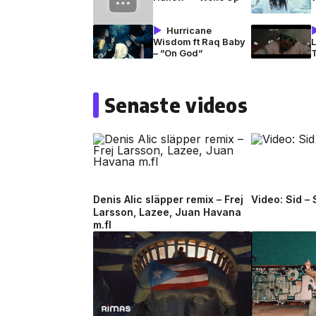
Hurricane
Wisdom ft Raq Baby
L
– ”On God”
Senaste videos
Denis Alic släpper remix – Frej
Video: Sid –
Larsson, Lazee, Juan Havana
m.fl