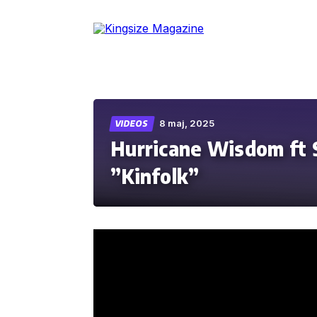
Skip
to
the
content
8 maj, 2025
VIDEOS
Hurricane Wisdom ft 
”Kinfolk”