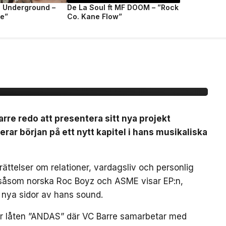
e Underground –
De La Soul ft MF DOOM – ”Rock
fe”
Co. Kane Flow”
:n ”BARETTA”
arre redo att presentera sitt nya projekt
ar början på ett nytt kapitel i hans musikaliska
ättelser om relationer, vardagsliv och personlig
 såsom norska Roc Boyz och ASME visar EP:n,
 nya sidor av hans sound.
är låten ”ANDAS” där VC Barre samarbetar med