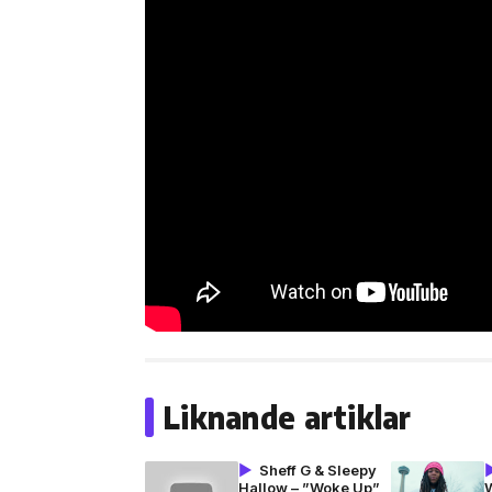
Liknande artiklar
Sheff G & Sleepy
Hallow – ”Woke Up”