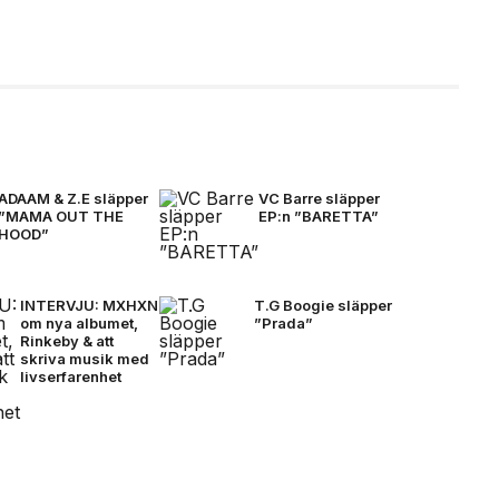
ADAAM & Z.E släpper
VC Barre släpper
”MAMA OUT THE
EP:n ”BARETTA”
HOOD”
INTERVJU: MXHXN
T.G Boogie släpper
om nya albumet,
”Prada”
Rinkeby & att
skriva musik med
livserfarenhet