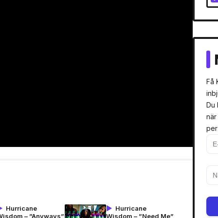
Få 
inb
Du 
när
per
Hurricane
Hurricane
Wisdom – ”Anyways”
Wisdom – ”Need Me”