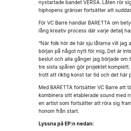
nystartade bandet VERSA. Låten rör sig 
hiphopens gränser fortsätter att suddas
För VC Barre handlar BARETTA om betydli
lång kreativ process där varje detalj ha
“När folk hör de här sju låtarna vill ja
början på något nytt för mig. Det är inte
beslut och alla gånger jag började om ti
tre sista spåren gör projektet komplett
trott att riktig konst tar tid och det här
Med BARETTA fortsätter VC Barre att tä
kombinera sitt etablerade sound med n
en artist som fortsätter att röra sig fr
honom från start.
Lyssna på EP:n nedan: