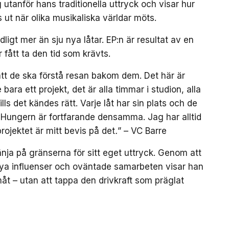
utanför hans traditionella uttryck och visar hur
 ut när olika musikaliska världar möts.
gt mer än sju nya låtar. EP:n är resultat av en
r fått ta den tid som krävts.
g att de ska förstå resan bakom dem. Det här är
 bara ett projekt, det är alla timmar i studion, alla
lls det kändes rätt. Varje låt har sin plats och de
. Hungern är fortfarande densamma. Jag har alltid
 projektet är mitt bevis på det
.
” – VC Barre
nja på gränserna för sitt eget uttryck. Genom att
ya influenser och oväntade samarbeten visar han
amåt – utan att tappa den drivkraft som präglat