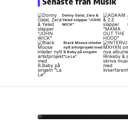
Senaste från Musik
Donny Galal, Zera &
Yeled släpper ”JOHN
WICK”
Black Moose inleder
nytt artistprojekt med
B.Baby på singeln
”La La”
13 jul, 2026
MUSIK
Bad Bunny i Stockholm