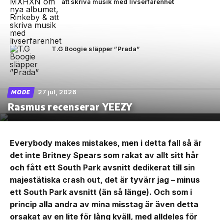
att skriva musik med livserfarenhet
T.G Boogie släpper ”Prada”
27 jul, 2026
MODE
Rasmus recenserar YEEZY
Everybody makes mistakes, men i detta fall så är
det inte Britney Spears som rakat av allt sitt hår
och fått ett South Park avsnitt dedikerat till sin
majestätiska crash out, det är tyvärr jag – minus
ett South Park avsnitt (än så länge). Och som i
princip alla andra av mina misstag är även detta
orsakat av en lite för lång kväll, med alldeles för