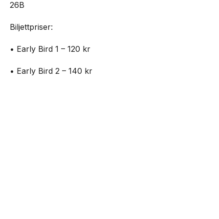
26B
Biljettpriser:
• Early Bird 1 – 120 kr
• Early Bird 2 – 140 kr
• Standard 1 – 160 kr
NEXT UP
Outside – open air party på Plan B
• Standard 2 – 180 kr
• Entré på plats – 200 kr
Biljetter:
https://www.nortic.se/ticket/event/82699
Mat kommer att finnas tillgänglig under hela dagen.
Senaste från Live