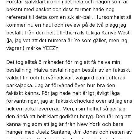
Förstår självklart ironin i det hela och någon som är
bekant med basket och dess termer hade nog
refererat till detta som en s.k air-ball. Hursomhelst så
kommer nu en haul och review på de två plagg jag
beställt från den helt off-the-rails tokiga Kanye West
(ja, jag vet att det numera är Ye som gäller, men jag
vägrar.) märke YEEZY.
Det tog alltså 6 månader för mig att få halva min
beställning. Halva beställningen består av en faktiskt
väldigt fin och förvånadsvärt välgjord camouflerad
parkajacka. Jag är förvånad över hur bra den
faktiskt känns. För jag hade helt ärligt jävligt låga
förväntningar, jag är faktiskt chockad över att jag ens
fick en jacka levererad. Men, i sin helhet så ger jag
den ändå ett helt klart godkänt betyg. Den får mig att
känna mig som att jag är från New York och bara
hänger med Juelz Santana, Jim Jones och resten av