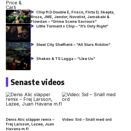
Chip ft D Double E, Frisco, Flirta D, Skepta,
Bruza, JME, Jendor, Novelist, Jamakabi &
Flowdan – ”Grime Scene Saviours”
Little Torment x Chip – ”It’s Only Right”
Steel City Sheffield – “All Stars Riddim”
Shakes & TS Lagga – “Like Us”
Senaste videos
Denis Alic släpper remix –
Video: Sid – Snäll med ord
Frej Larsson, Lazee, Juan
Havana m.fl