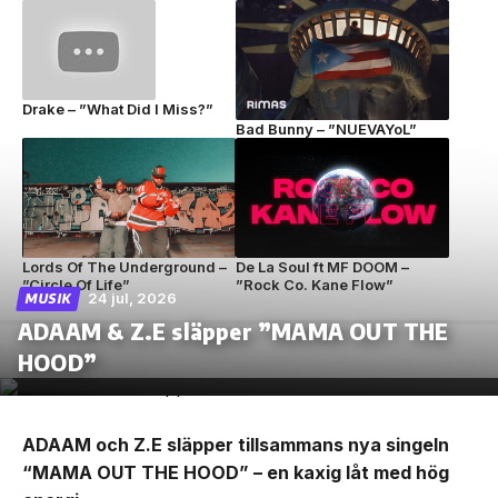
Drake – ”What Did I Miss?”
Bad Bunny – ”NUEVAYoL”
Lords Of The Underground –
De La Soul ft MF DOOM –
”Circle Of Life”
”Rock Co. Kane Flow”
24 jul, 2026
MUSIK
ADAAM & Z.E släpper ”MAMA OUT THE
HOOD”
ADAAM och Z.E släpper tillsammans nya singeln
“MAMA OUT THE HOOD” – en kaxig låt med hög