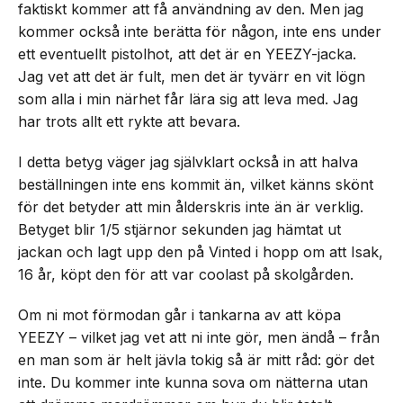
faktiskt kommer att få användning av den. Men jag
kommer också inte berätta för någon, inte ens under
ett eventuellt pistolhot, att det är en YEEZY-jacka.
Jag vet att det är fult, men det är tyvärr en vit lögn
som alla i min närhet får lära sig att leva med. Jag
har trots allt ett rykte att bevara.
I detta betyg väger jag självklart också in att halva
beställningen inte ens kommit än, vilket känns skönt
för det betyder att min ålderskris inte än är verklig.
Betyget blir 1/5 stjärnor sekunden jag hämtat ut
jackan och lagt upp den på Vinted i hopp om att Isak,
16 år, köpt den för att var coolast på skolgården.
Om ni mot förmodan går i tankarna av att köpa
YEEZY – vilket jag vet att ni inte gör, men ändå – från
en man som är helt jävla tokig så är mitt råd: gör det
inte. Du kommer inte kunna sova om nätterna utan