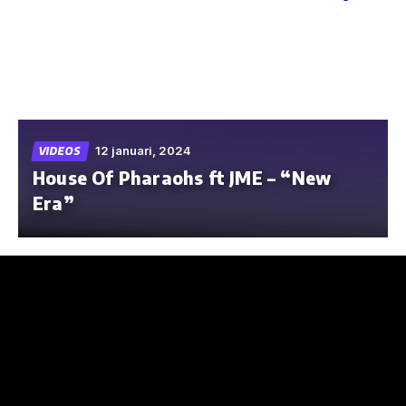
Skip
to
the
content
12 januari, 2024
VIDEOS
House Of Pharaohs ft JME – “New
Era”