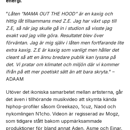
energi.
”
Låten ”MAMA OUT THE HOOD” är en kaxig och
hittig låt tillsammans med Z.E. Jag har växt upp till
Z.E, så när jag skulle gå in i studion så visste jag
exakt vad jag ville göra. Resultatet blev över
förväntan. Jag är mig själv i låten men fortfarande lite
extra kaxig. Z.E är kaxig som vanligt men håller det
cleant så att en ännu bredare publik kan lyssna på
det. Vi pratar om klimatet och miljön där vi kommer
ifrån på ett mer poetiskt sätt än att bara skryta.
” –
ADAAM
Utöver det ikoniska samarbetet mellan artisterna, går
det även i tillhörande musikvideo att skymta kända
hiphop-profiler såsom Greekazo, 1cuz, Naod och
nykomlingen N1cho. Videon är regisserad av Mogz,
som tidigare stått bakom uppmärksammade
produktioner för bland annat Aden, Asme och Einar.