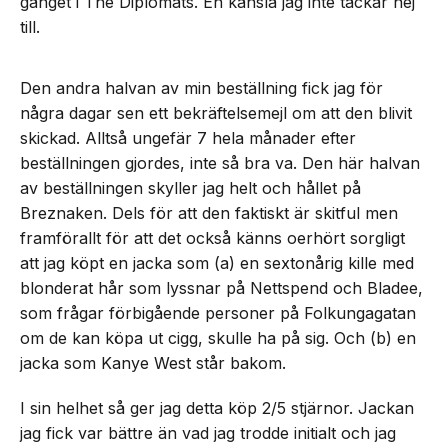
gänget i The Diplomats. En känsla jag inte tackar nej
till.
Den andra halvan av min beställning fick jag för
några dagar sen ett bekräftelsemejl om att den blivit
skickad. Alltså ungefär 7 hela månader efter
beställningen gjordes, inte så bra va. Den här halvan
av beställningen skyller jag helt och hållet på
Breznaken. Dels för att den faktiskt är skitful men
framförallt för att det också känns oerhört sorgligt
att jag köpt en jacka som (a) en sextonårig kille med
blonderat hår som lyssnar på Nettspend och Bladee,
som frågar förbigående personer på Folkungagatan
om de kan köpa ut cigg, skulle ha på sig. Och (b) en
jacka som Kanye West står bakom.
I sin helhet så ger jag detta köp 2/5 stjärnor. Jackan
jag fick var bättre än vad jag trodde initialt och jag