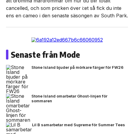
att drömma mardrömmar om hur du blir totalt
cancelled, och som pricken över i:et så fick du inte
ens en cameo i den senaste säsongen av South Park.
Senaste från Mode
Stone Island bjuder på mörkare färger för FW26
Stone Island omarbetar Ghost-linjen för
sommaren
Lil B samarbetar med Supreme för Summer Tees