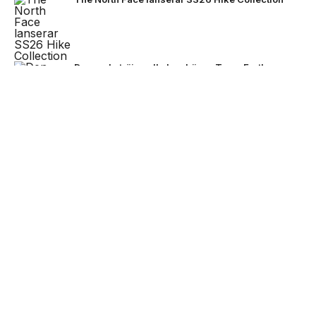
Den enda tröjan alla kan bära – Team Earth
lanseras inför fotbolls-VM 2026
NEXT UP
Stone Island bjuder på mörkare
färger för FW26