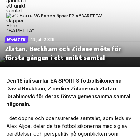
VC Barre släpper EP:n ”BARETTA”
14 jul, 2026
NYHETER
Zlatan, Beckham och Zidane möts för
första gången i ett unikt samtal
Den 18 juli samlar EA SPORTS fotbollsikonerna
David Beckham, Zinédine Zidane och Zlatan
Ibrahimović för deras första gemensamma samtal
någonsin.
I det öppna och ocensurerade samtalet, som leds av
Alex Aljoe, delar de tre fotbollsikonerna med sig av
berättelser och perspektiv på ögonblicken som