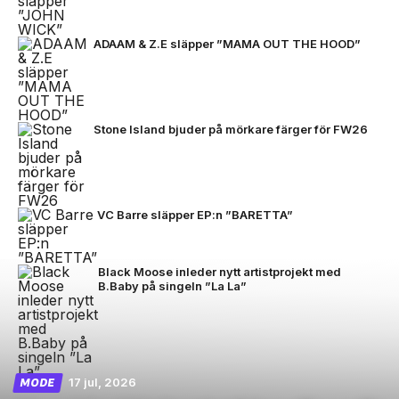
ADAAM & Z.E släpper ”MAMA OUT THE HOOD”
Stone Island bjuder på mörkare färger för FW26
VC Barre släpper EP:n ”BARETTA”
Black Moose inleder nytt artistprojekt med
B.Baby på singeln ”La La”
17 jul, 2026
MODE