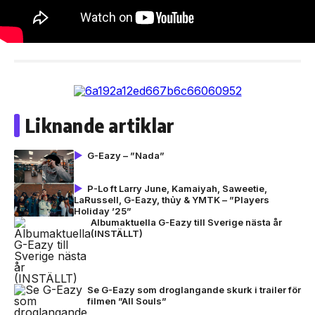
Liknande artiklar
G-Eazy – ”Nada”
P-Lo ft Larry June, Kamaiyah, Saweetie,
LaRussell, G-Eazy, thủy & YMTK – ”Players
Holiday ’25”
Albumaktuella G-Eazy till Sverige nästa år
(INSTÄLLT)
Se G-Eazy som droglangande skurk i trailer för
filmen ”All Souls”