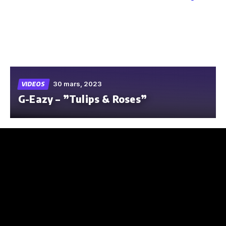
Skip
to
the
content
30 mars, 2023
VIDEOS
G-Eazy – ”Tulips & Roses”