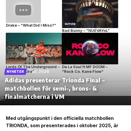
Drake – ”What Did I Miss?”
Bad Bunny – ”NUEVAYoL”
Lords Of The Underground –
De La Soul ft MF DOOM –
”Circle Of Life”
7 jul, 2026
”Rock Co. Kane Flow”
NYHETER
Adidas presenterar Trionda Final –
matchbollen för semi-, brons- &
finalmatcherna i VM
Med utgångspunkt i den officiella matchbollen
TRIONDA, som presenterades i oktober 2025, är