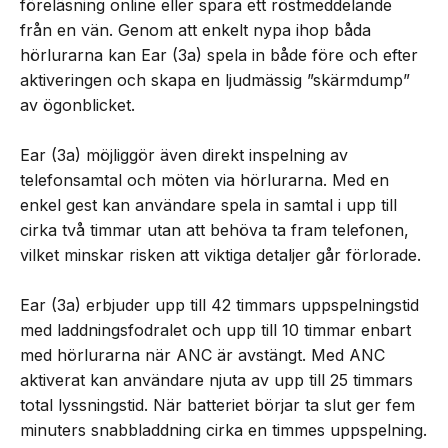
föreläsning online eller spara ett röstmeddelande
från en vän. Genom att enkelt nypa ihop båda
hörlurarna kan Ear (3a) spela in både före och efter
aktiveringen och skapa en ljudmässig ”skärmdump”
av ögonblicket.
Ear (3a) möjliggör även direkt inspelning av
telefonsamtal och möten via hörlurarna. Med en
enkel gest kan användare spela in samtal i upp till
cirka två timmar utan att behöva ta fram telefonen,
vilket minskar risken att viktiga detaljer går förlorade.
Ear (3a) erbjuder upp till 42 timmars uppspelningstid
med laddningsfodralet och upp till 10 timmar enbart
med hörlurarna när ANC är avstängt. Med ANC
aktiverat kan användare njuta av upp till 25 timmars
total lyssningstid. När batteriet börjar ta slut ger fem
minuters snabbladdning cirka en timmes uppspelning.