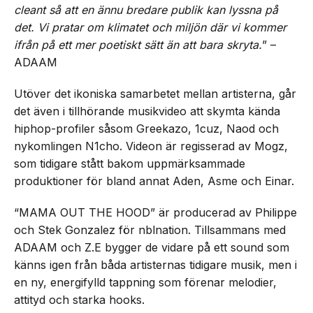
cleant så att en ännu bredare publik kan lyssna på
det. Vi pratar om klimatet och miljön där vi kommer
ifrån på ett mer poetiskt sätt än att bara skryta.
” –
ADAAM
Utöver det ikoniska samarbetet mellan artisterna, går
det även i tillhörande musikvideo att skymta kända
hiphop-profiler såsom Greekazo, 1cuz, Naod och
nykomlingen N1cho. Videon är regisserad av Mogz,
som tidigare stått bakom uppmärksammade
produktioner för bland annat Aden, Asme och Einar.
“MAMA OUT THE HOOD” är producerad av Philippe
och Stek Gonzalez för nblnation. Tillsammans med
ADAAM och Z.E bygger de vidare på ett sound som
känns igen från båda artisternas tidigare musik, men i
en ny, energifylld tappning som förenar melodier,
attityd och starka hooks.