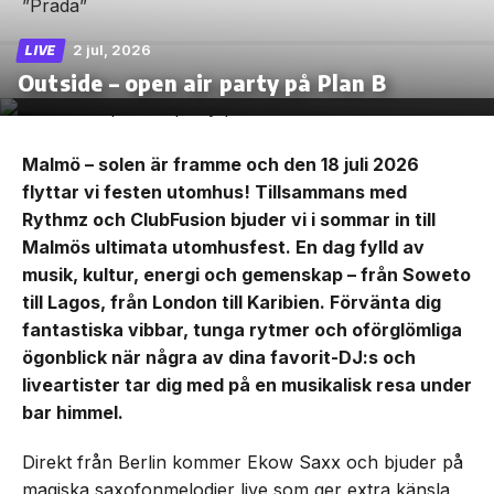
2 jul, 2026
LIVE
Outside – open air party på Plan B
Malmö – solen är framme och den 18 juli 2026
flyttar vi festen utomhus! Tillsammans med
Rythmz och ClubFusion bjuder vi i sommar in till
Malmös ultimata utomhusfest. En dag fylld av
musik, kultur, energi och gemenskap – från Soweto
till Lagos, från London till Karibien. Förvänta dig
fantastiska vibbar, tunga rytmer och oförglömliga
ögonblick när några av dina favorit-DJ:s och
liveartister tar dig med på en musikalisk resa under
bar himmel.
Direkt från Berlin kommer Ekow Saxx och bjuder på
magiska saxofonmelodier live som ger extra känsla