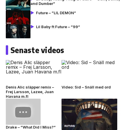
and Dumber”
Future – ”LIL DEMON”
Lil Baby ft Future – ”99”
Senaste videos
Denis Alic släpper remix –
Video: Sid – Snäll med ord
Frej Larsson, Lazee, Juan
Havana m.fl
Drake – ”What Did I Miss?”