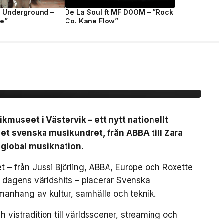
e Underground –
De La Soul ft MF DOOM – ”Rock
fe”
Co. Kane Flow”
nationellt museum om
dret
useet i Västervik – ett nytt nationellt
t svenska musikundret, från ABBA till Zara
 global musiknation.
 – från Jussi Björling, ABBA, Europe och Roxette
ch dagens världshits – placerar Svenska
manhang av kultur, samhälle och teknik.
 vistradition till världsscener, streaming och