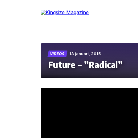
Skip
to
the
content
13 januari, 2015
VIDEOS
Future – ”Radical”