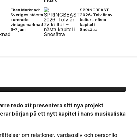
Eken Marknad:
SPRINGBEAST
Sveriges största
2026: Tolv år av
kurerade
kultur – nästa
vintagemarknad
kapitel i
6-7 juni
Snösätra
:n ”BARETTA”
arre redo att presentera sitt nya projekt
ar början på ett nytt kapitel i hans musikaliska
ättelser om relationer, vardagsliv och personlig