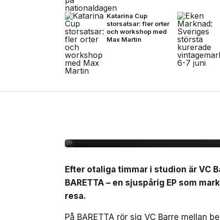
Katarina Cup
storsatsar: fler orter
och workshop med
Max Martin
10 jul, 2026
MUSIK
VC Barre släpper EP
Efter otaliga timmar i studion är VC B
BARETTA – en sjuspårig EP som marker
resa.
På BARETTA rör sig VC Barre mellan ber