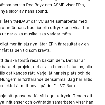
 såsom norska Roc Boyz och ASME visar EP:n,
 nya sidor av hans sound.
är låten ”ANDAS” där VC Barre samarbetar med
utanför hans traditionella uttryck och visar hur
 ut när olika musikaliska världar möts.
gt mer än sju nya låtar. EP:n är resultat av en
r fått ta den tid som krävts.
g att de ska förstå resan bakom dem. Det här är
 bara ett projekt, det är alla timmar i studion, alla
lls det kändes rätt. Varje låt har sin plats och de
. Hungern är fortfarande densamma. Jag har alltid
 projektet är mitt bevis på det
.
” – VC Barre
nja på gränserna för sitt eget uttryck. Genom att
ya influenser och oväntade samarbeten visar han