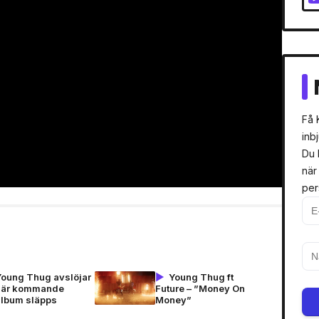
Få 
inb
Du 
när
per
Young Thug avslöjar
Young Thug ft
när kommande
Future – ”Money On
album släpps
Money”