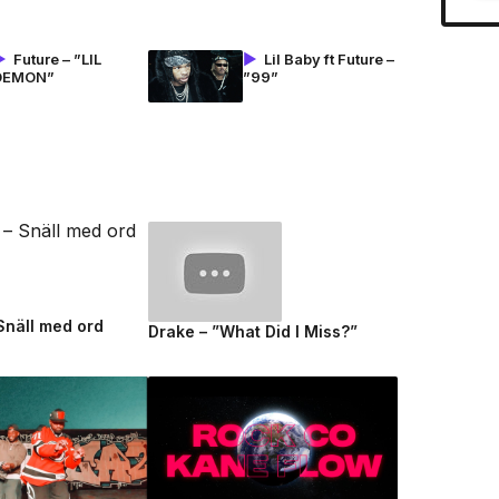
Future – ”LIL
Lil Baby ft Future –
DEMON”
”99”
 Snäll med ord
Drake – ”What Did I Miss?”