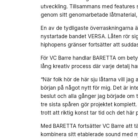
utveckling. Tillsammans med features
genom sitt genomarbetade låtmaterial,
En av de tydligaste överraskningarna 
nystartade bandet VERSA. Låten rör sig 
hiphopens gränser fortsätter att suddas
För VC Barre handlar BARETTA om betydli
lång kreativ process där varje detalj ha
“När folk hör de här sju låtarna vill ja
början på något nytt för mig. Det är inte
beslut och alla gånger jag började om ti
tre sista spåren gör projektet komplett
trott att riktig konst tar tid och det här
Med BARETTA fortsätter VC Barre att tä
kombinera sitt etablerade sound med n