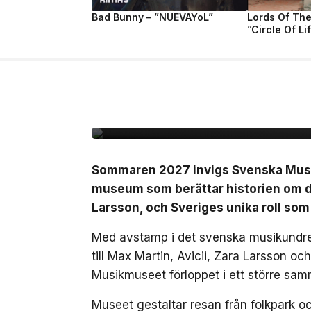
Bad Bunny – ”NUEVAYoL”
Lords Of Th
”Circle Of Li
10 jul, 2026
NÖJE
Sverige får ett nytt 
det svenska musikun
Sommaren 2027 invigs Svenska Musikm
museum som berättar historien om de
Larsson, och Sveriges unika roll som
Med avstamp i det svenska musikundret
till Max Martin, Avicii, Zara Larsson o
Musikmuseet förloppet i ett större sam
Museet gestaltar resan från folkpark och