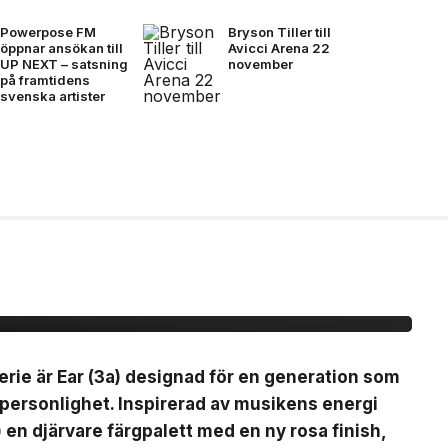
Powerpose FM
Bryson Tiller till
öppnar ansökan till
Avicci Arena 22
UP NEXT – satsning
november
på framtidens
svenska artister
(3a)
erie är Ear (3a) designad för en generation som
 personlighet. Inspirerad av musikens energi
) en djärvare färgpalett med en ny rosa finish,