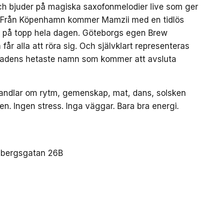
ch bjuder på magiska saxofonmelodier live som ger
et. Från Köpenhamn kommer Mamzii med en tidlös
n på topp hela dagen. Göteborgs egen Brew
år alla att röra sig. Och självklart representeras
tadens hetaste namn som kommer att avsluta
r handlar om rytm, gemenskap, mat, dans, solsken
 Ingen stress. Inga väggar. Bara bra energi.
esbergsgatan 26B