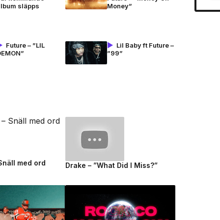
album släpps
Money”
Future – ”LIL
Lil Baby ft Future –
DEMON”
”99”
 Snäll med ord
Drake – ”What Did I Miss?”