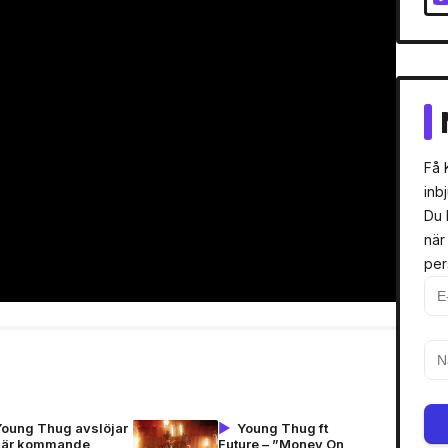
Få 
inb
Du 
när
per
Young Thug avslöjar
Young Thug ft
när kommande
Future – ”Money On