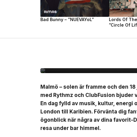
Bad Bunny – ”NUEVAYoL”
Lords Of Th
”Circle Of Li
2 jul, 2026
LIVE
Outside – open air par
Malmö – solen är framme och den 18 j
med Rythmz och ClubFusion bjuder vi
En dag fylld av musik, kultur, energi
London till Karibien. Förvänta dig fa
ögonblick när några av dina favorit-D
resa under bar himmel.