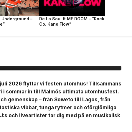
e Underground –
De La Soul ft MF DOOM – ”Rock
fe”
Co. Kane Flow”
ty på Plan B
uli 2026 flyttar vi festen utomhus! Tillsammans
 i sommar in till Malmös ultimata utomhusfest.
 och gemenskap – från Soweto till Lagos, från
ntastiska vibbar, tunga rytmer och oförglömliga
J:s och liveartister tar dig med på en musikalisk