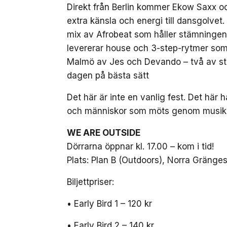
Direkt från Berlin kommer Ekow Saxx o
extra känsla och energi till dansgolv
mix av Afrobeat som håller stämninge
levererar house och 3-step-rytmer som f
Malmö av Jes och Devando – två av s
dagen på bästa sätt
Det här är inte en vanlig fest. Det hä
och människor som möts genom musiken.
WE ARE OUTSIDE
Dörrarna öppnar kl. 17.00 – kom i tid!
Plats: Plan B (Outdoors), Norra Gräng
Biljettpriser:
• Early Bird 1 – 120 kr
• Early Bird 2 – 140 kr