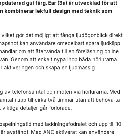
pdaterad gul färg. Ear (3a) är utvecklad för att
en kombinerar lekfull design med teknik som
ilket gör det möjligt att fånga ljudögonblick direkt
Snapshot kan användare omedelbart spara ljudklipp
handlar om att återvända till en föreläsning online
 vän. Genom att enkelt nypa ihop båda hörlurarna
ter aktiveringen och skapa en ljudmässig
ing av telefonsamtal och möten via hörlurarna. Med
mtal i upp till cirka två timmar utan att behöva ta
 viktiga detaljer går förlorade.
ppspelningstid med laddningsfodralet och upp till 10
 är avstängt. Med ANC aktiverat kan användare