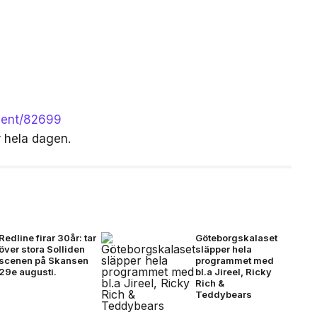
event/82699
r hela dagen.
Redline firar 30år: tar
Göteborgskalaset
över stora Solliden
släpper hela
scenen på Skansen
programmet med
29e augusti.
bl.a Jireel, Ricky
Rich &
Teddybears