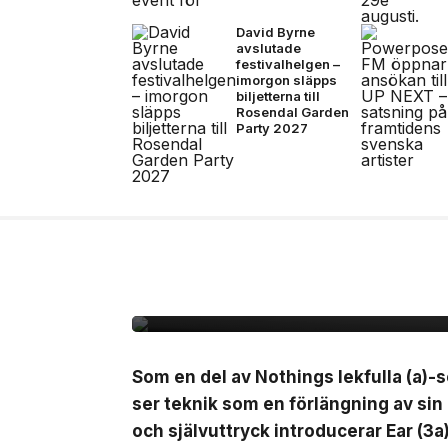
David Byrne
avslutade
festivalhelgen –
imorgon släpps
biljetterna till
Rosendal Garden
Party 2027
7 jul, 2026
NYHETER
Nothing lanserar Ear 
Som en del av Nothings lekfulla (a)-s
ser teknik som en förlängning av sin
och självuttryck introducerar Ear (3a