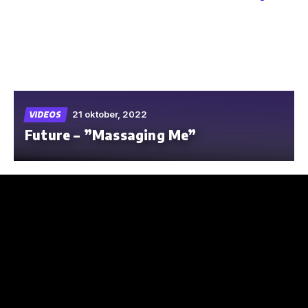
Skip
to
the
content
21 oktober, 2022
VIDEOS
Future – ”Massaging Me”