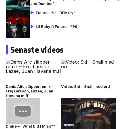
and Dumber”
Future – ”LIL DEMON”
Lil Baby ft Future – ”99”
Senaste videos
Denis Alic släpper remix –
Video: Sid – Snäll med ord
Frej Larsson, Lazee, Juan
Havana m.fl
Drake – ”What Did I Miss?”