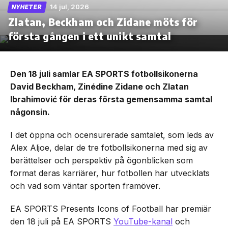
14 jul, 2026
NYHETER
Zlatan, Beckham och Zidane möts för
första gången i ett unikt samtal
Den 18 juli samlar EA SPORTS fotbollsikonerna
David Beckham, Zinédine Zidane och Zlatan
Ibrahimović för deras första gemensamma samtal
någonsin.
I det öppna och ocensurerade samtalet, som leds av
Alex Aljoe, delar de tre fotbollsikonerna med sig av
berättelser och perspektiv på ögonblicken som
format deras karriärer, hur fotbollen har utvecklats
och vad som väntar sporten framöver.
EA SPORTS Presents Icons of Football har premiär
den 18 juli på EA SPORTS
YouTube-kanal
och