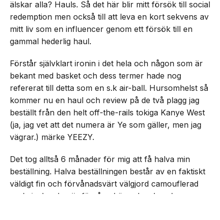
älskar alla? Hauls. Så det här blir mitt försök till social
redemption men också till att leva en kort sekvens av
mitt liv som en influencer genom ett försök till en
gammal hederlig haul.
Förstår självklart ironin i det hela och någon som är
bekant med basket och dess termer hade nog
refererat till detta som en s.k air-ball. Hursomhelst så
kommer nu en haul och review på de två plagg jag
beställt från den helt off-the-rails tokiga Kanye West
(ja, jag vet att det numera är Ye som gäller, men jag
vägrar.) märke YEEZY.
Det tog alltså 6 månader för mig att få halva min
beställning. Halva beställningen består av en faktiskt
väldigt fin och förvånadsvärt välgjord camouflerad
parkajacka. Jag är förvånad över hur bra den
NEXT UP
faktiskt känns. För jag hade helt ärligt jävligt låga
Rasmus recenserar YEEZY