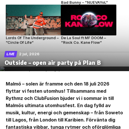
Bad Bunny – ”NUEVAYoL”
Lords Of The Underground –
De La Soul ft MF DOOM –
”Circle Of Life”
”Rock Co. Kane Flow”
2 jul, 2026
LIVE
Outside – open air party på Plan B
Malmö – solen är framme och den 18 juli 2026
flyttar vi festen utomhus! Tillsammans med
Rythmz och ClubFusion bjuder vi i sommar in till
Malmös ultimata utomhusfest. En dag fylld av
musik, kultur, energi och gemenskap – från Soweto
till Lagos, från London till Karibien. Förvänta dig
fantastiska vibbar, tunga rytmer och oförglömliga