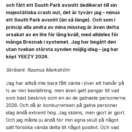
och fått ett South Park avsnitt dedikerat till sin
majestätiska crash out, det är tyvärr jag – minus
ett South Park avsnitt (än så länge). Och som i
princip alla andra av mina misstag är även detta
orsakat av en lite för lång kväll, med alldeles för
många Breznak i systemet. Jag har begått den
utan tvekan största synden möjlig idag – jag har
köpt YEEZY 2026.
Skribent: Rasmus Markström
Jag har alltså inte bara fått vänta i över ett halvår på
½ av min beställning, men även gett pengar till vad
som bäst beskrivs som en av de galnaste personerna
2026. Och då är konkurrensen på galna personer
idag ändå extremt hög. Jag skäms, men gjort är gjort.
Och jag måste ju ändå för min egna skull på något
sätt försöka vända detta till något positivt. Och vad