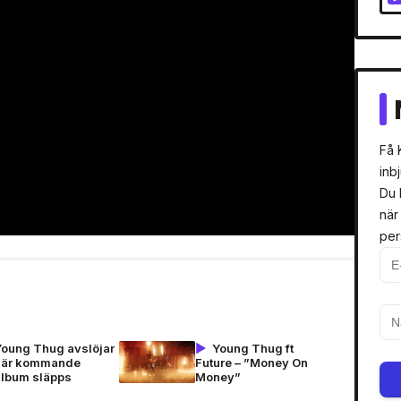
Få 
inb
Du 
när
per
Young Thug avslöjar
Young Thug ft
när kommande
Future – ”Money On
album släpps
Money”