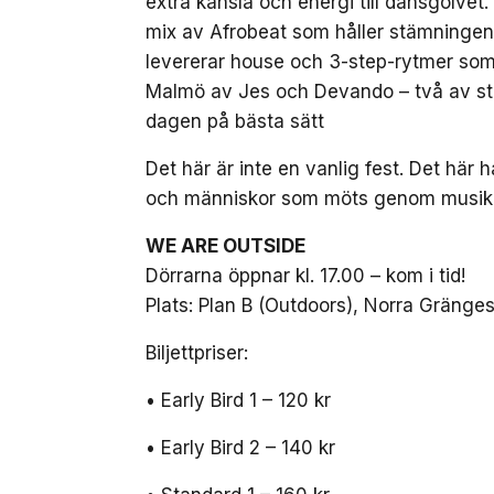
extra känsla och energi till dansgolv
mix av Afrobeat som håller stämninge
levererar house och 3-step-rytmer som f
Malmö av Jes och Devando – två av s
dagen på bästa sätt
Det här är inte en vanlig fest. Det hä
och människor som möts genom musiken.
WE ARE OUTSIDE
Dörrarna öppnar kl. 17.00 – kom i tid!
Plats: Plan B (Outdoors), Norra Gräng
Biljettpriser:
• Early Bird 1 – 120 kr
• Early Bird 2 – 140 kr