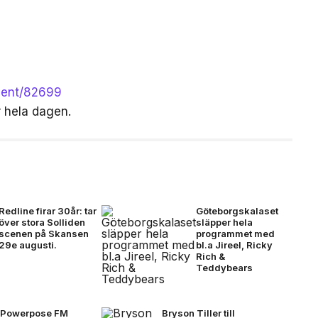
event/82699
r hela dagen.
Redline firar 30år: tar
Göteborgskalaset
över stora Solliden
släpper hela
scenen på Skansen
programmet med
29e augusti.
bl.a Jireel, Ricky
Rich &
Teddybears
Powerpose FM
Bryson Tiller till