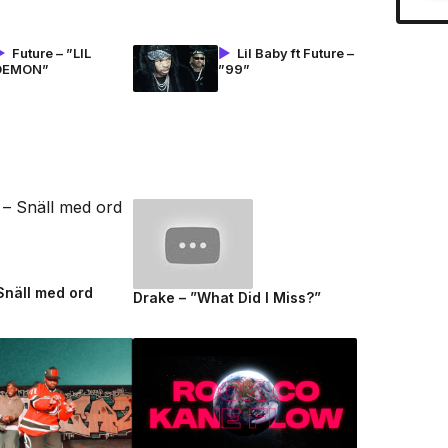
Future – ”LIL
Lil Baby ft Future –
DEMON”
”99”
 Snäll med ord
Drake – ”What Did I Miss?”