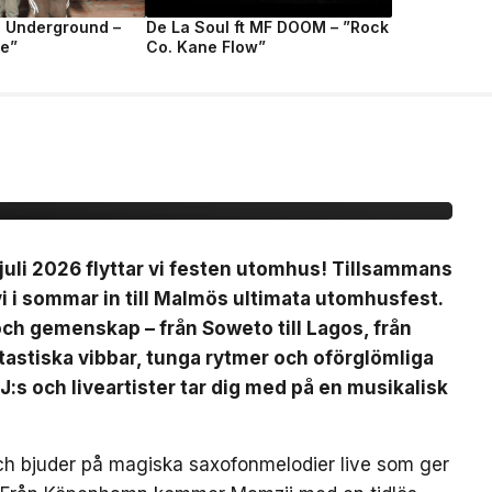
e Underground –
De La Soul ft MF DOOM – ”Rock
fe”
Co. Kane Flow”
ty på Plan B
uli 2026 flyttar vi festen utomhus! Tillsammans
 i sommar in till Malmös ultimata utomhusfest.
 och gemenskap – från Soweto till Lagos, från
ntastiska vibbar, tunga rytmer och oförglömliga
J:s och liveartister tar dig med på en musikalisk
ch bjuder på magiska saxofonmelodier live som ger