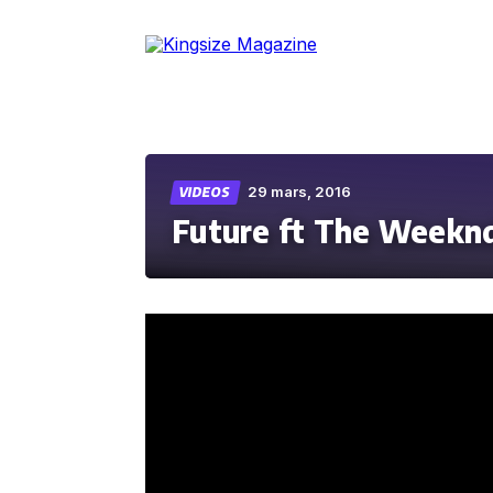
Skip
to
the
content
29 mars, 2016
VIDEOS
Future ft The Weeknd