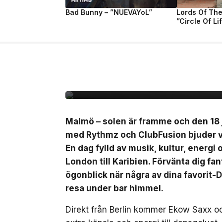
Bad Bunny – ”NUEVAYoL”
Lords Of Th
”Circle Of Li
2 jul, 2026
LIVE
Outside – open air par
Malmö – solen är framme och den 18 j
med Rythmz och ClubFusion bjuder vi
En dag fylld av musik, kultur, energi
London till Karibien. Förvänta dig fa
ögonblick när några av dina favorit-D
resa under bar himmel.
Direkt från Berlin kommer Ekow Saxx o