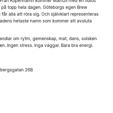
et. Från Köpenhamn kommer Mamzii med en tidlös
n på topp hela dagen. Göteborgs egen Brew
år alla att röra sig. Och självklart representeras
tadens hetaste namn som kommer att avsluta
r handlar om rytm, gemenskap, mat, dans, solsken
 Ingen stress. Inga väggar. Bara bra energi.
esbergsgatan 26B