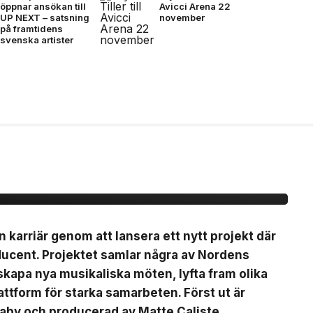
öppnar ansökan till
Avicci Arena 22
UP NEXT – satsning
november
på framtidens
svenska artister
ytt artistprojekt med
 La”
n karriär genom att lansera ett nytt projekt där
ducent. Projektet samlar några av Nordens
t skapa nya musikaliska möten, lyfta fram olika
ttform för starka samarbeten. Först ut är
Baby och producerad av Matte Caliste.