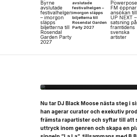
avslutade
festivalhelgen –
imorgon släpps
biljetterna till
Rosendal Garden
Party 2027
10 jul, 2026
MUSIK
Black Moose inleder n
B.Baby på singeln ”La
Nu tar DJ Black Moose nästa steg i si
han agerar curator och exekutiv pro
främsta rapartister och syftar till at
uttryck inom genren och skapa en pla
singeln ”La La”, tillsammans med B.