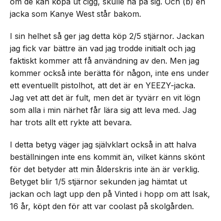
om de kan köpa ut cigg, skulle ha på sig. Och (b) en
jacka som Kanye West står bakom.
I sin helhet så ger jag detta köp 2/5 stjärnor. Jackan
jag fick var bättre än vad jag trodde initialt och jag
faktiskt kommer att få användning av den. Men jag
kommer också inte berätta för någon, inte ens under
ett eventuellt pistolhot, att det är en YEEZY-jacka.
Jag vet att det är fult, men det är tyvärr en vit lögn
som alla i min närhet får lära sig att leva med. Jag
har trots allt ett rykte att bevara.
I detta betyg väger jag självklart också in att halva
beställningen inte ens kommit än, vilket känns skönt
för det betyder att min ålderskris inte än är verklig.
Betyget blir 1/5 stjärnor sekunden jag hämtat ut
jackan och lagt upp den på Vinted i hopp om att Isak,
16 år, köpt den för att var coolast på skolgården.