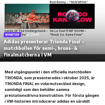
Bad Bunny – ”NUEVAYoL”
Lords Of The Underground –
De La Soul ft MF DOOM –
”Circle Of Life”
7 jul, 2026
”Rock Co. Kane Flow”
NYHETER
Adidas presenterar Trionda Final –
matchbollen för semi-, brons- &
finalmatcherna i VM
Med utgångspunkt i den officiella matchbollen
TRIONDA, som presenterades i oktober 2025, är
TRIONDA FINAL en vidareutvecklad design,
samtidigt som den behåller samma
prestationsdrivna konstruktion. För första gången
i VM-historien introducerar adidas en särskilt