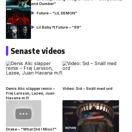
and Dumber”
Future – ”LIL DEMON”
Lil Baby ft Future – ”99”
Senaste videos
Denis Alic släpper remix –
Video: Sid – Snäll med ord
Frej Larsson, Lazee, Juan
Havana m.fl
Drake – ”What Did I Miss?”