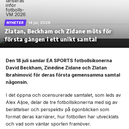
14 jul, 2026
NYHETER
Zlatan, Beckham och Zidane möts för
första gången i ett unikt samtal
Den 18 juli samlar EA SPORTS fotbollsikonerna
David Beckham, Zinédine Zidane och Zlatan
Ibrahimović för deras första gemensamma samtal
någonsin.
I det öppna och ocensurerade samtalet, som leds av
Alex Aljoe, delar de tre fotbollsikonerna med sig av
berättelser och perspektiv på ögonblicken som
format deras karriärer, hur fotbollen har utvecklats
och vad som väntar sporten framöver.