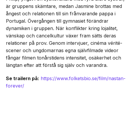
är gruppens skämtare, medan Jasmine brottas med
ångest och relationen till sin frånvarande pappa i
Portugal. Övergången till gymnasiet förändrar
dynamiken i gruppen. När konflikter kring lojalitet,
vänskap och cancelkultur växer fram sätts deras
relationer på prov. Genom intervjuer, cinéma vérité-
scener och ungdomarnas egna självfilmade videor
fångar filmen tonårstidens intensitet, osäkerhet och
längtan efter att förstå sig själv och varandra.
Se trailern på:
https://www.folketsbio.se/film/nastan-
forever/
NEXT UP
Unik coming-of-age ”Nästan
Senaste från Film/Tv
Forever” har svensk biopremiär
den 21 augusti
Dokumentären Första blatten på månen om
Dogge Doggelito får biopremiär den 25