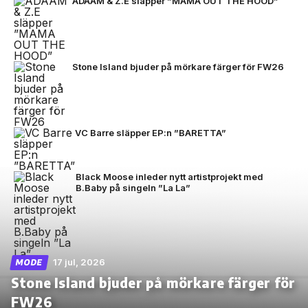
ADAAM & Z.E släpper ”MAMA OUT THE HOOD”
Stone Island bjuder på mörkare färger för FW26
VC Barre släpper EP:n ”BARETTA”
Black Moose inleder nytt artistprojekt med
B.Baby på singeln ”La La”
17 jul, 2026
MODE
Stone Island bjuder på mörkare färger för
FW26