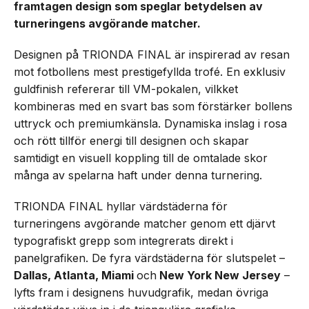
framtagen design som speglar betydelsen av
turneringens avgörande matcher.
Designen på TRIONDA FINAL är inspirerad av resan
mot fotbollens mest prestigefyllda trofé. En exklusiv
guldfinish refererar till VM-pokalen, vilkket
kombineras med en svart bas som förstärker bollens
uttryck och premiumkänsla. Dynamiska inslag i rosa
och rött tillför energi till designen och skapar
samtidigt en visuell koppling till de omtalade skor
många av spelarna haft under denna turnering.
TRIONDA FINAL hyllar värdstäderna för
turneringens avgörande matcher genom ett djärvt
typografiskt grepp som integrerats direkt i
panelgrafiken. De fyra värdstäderna för slutspelet –
Dallas, Atlanta, Miami
och
New York New Jersey
–
lyfts fram i designens huvudgrafik, medan övriga