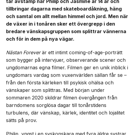
tar avstamp när Philip och Jasmine är 14 år och
tillbringar dagarna med skateboardåkning, häng
och samtal om allt mellan himmel och jord. Men när
de växer in i tonåren sker ett övergrepp i den
bredare vänskapsgruppen som splittrar vännerna
och för in dem på nya vägar.
Nästan Forever
är ett intimt coming-of-age-porträtt
som bygger på intervjuer, observerande scener och
ungdomarnas egna filmer. Filmen ger en unik inblick i
ungdomars vardag som vuxenvärlden sällan får se –
från den första kärleken till psykisk ohälsa och
vänskaper som splittras. Med början under
sommaren 2020 skildrar filmen övergången från
barndomens sorglösa dagar till tonårstidens
turbulens, där vänskap, kärlek, identitet och lojalitet
sätts på prov.
Philip, yngst i en syskonskara med fyra äldre systrar,