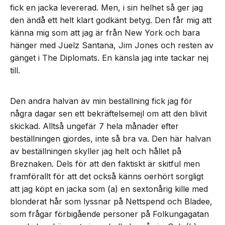
fick en jacka levererad. Men, i sin helhet så ger jag
den ändå ett helt klart godkänt betyg. Den får mig att
känna mig som att jag är från New York och bara
hänger med Juelz Santana, Jim Jones och resten av
gänget i The Diplomats. En känsla jag inte tackar nej
till.
Den andra halvan av min beställning fick jag för
några dagar sen ett bekräftelsemejl om att den blivit
skickad. Alltså ungefär 7 hela månader efter
beställningen gjordes, inte så bra va. Den här halvan
av beställningen skyller jag helt och hållet på
Breznaken. Dels för att den faktiskt är skitful men
framförallt för att det också känns oerhört sorgligt
att jag köpt en jacka som (a) en sextonårig kille med
blonderat hår som lyssnar på Nettspend och Bladee,
som frågar förbigående personer på Folkungagatan