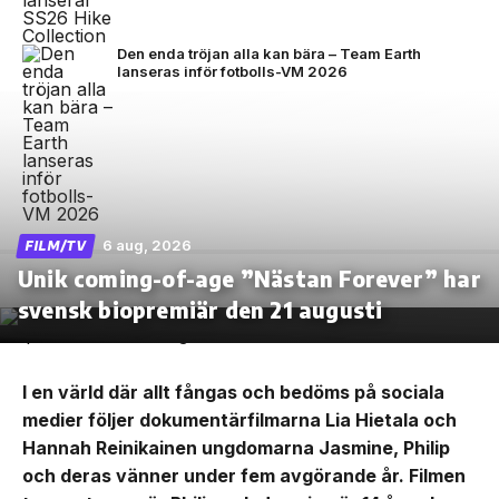
Den enda tröjan alla kan bära – Team Earth
lanseras inför fotbolls-VM 2026
6 aug, 2026
FILM/TV
Unik coming-of-age ”Nästan Forever” har
svensk biopremiär den 21 augusti
I en värld där allt fångas och bedöms på sociala
medier följer dokumentärfilmarna Lia Hietala och
Hannah Reinikainen ungdomarna Jasmine, Philip
och deras vänner under fem avgörande år. Filmen