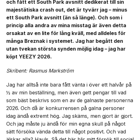
och fått ett South Park avsnitt dedikerat till sin
majestätiska crash out, det är tyvärr jag – minus
ett South Park avsnitt (än så länge). Och som i
princip alla andra av mina misstag är även detta
orsakat av en lite för lång kväll, med alldeles för
många Breznak i systemet. Jag har begått den
utan tvekan största synden möjlig idag – jag har
köpt YEEZY 2026.
Skribent: Rasmus Markström
Jag har alltså inte bara fått vänta i över ett halvår på
½ av min beställning, men även gett pengar till vad
som bäst beskrivs som en av de galnaste personerna
2026. Och då är konkurrensen på galna personer
idag ändå extremt hög. Jag skäms, men gjort är gjort.
Och jag måste ju ändå för min egna skull på något
sätt försöka vända detta till något positivt. Och vad
älskar alla? Hauls. Så det här blir mitt försök till social