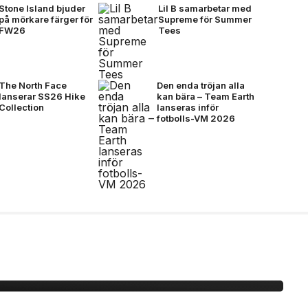
Stone Island bjuder
Lil B samarbetar med
på mörkare färger för
Supreme för Summer
FW26
Tees
The North Face
Den enda tröjan alla
lanserar SS26 Hike
kan bära – Team Earth
Collection
lanseras inför
fotbolls-VM 2026
idane möts för första
mtal