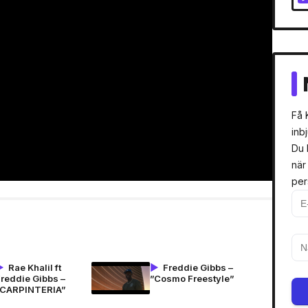
Få 
inb
Du 
när
per
Rae Khalil ft
Freddie Gibbs –
Freddie Gibbs –
”Cosmo Freestyle”
”CARPINTERIA”