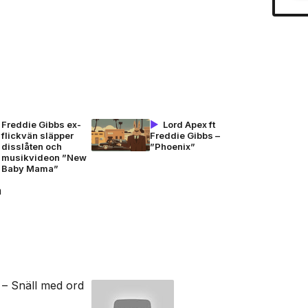
Freddie Gibbs ex-
Lord Apex ft
flickvän släpper
Freddie Gibbs –
disslåten och
”Phoenix”
musikvideon ”New
Baby Mama”