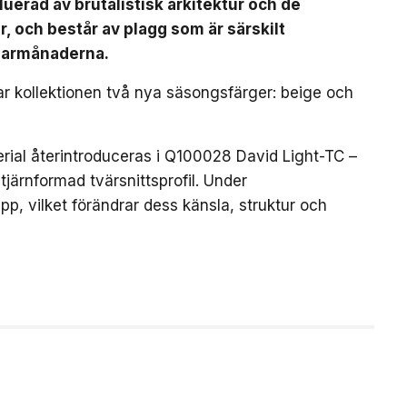
luerad av brutalistisk arkitektur och de
r, och består av plagg som är särskilt
marmånaderna.
rar kollektionen två nya säsongsfärger: beige och
erial återintroduceras i Q100028 David Light-TC –
järnformad tvärsnittsprofil. Under
p, vilket förändrar dess känsla, struktur och