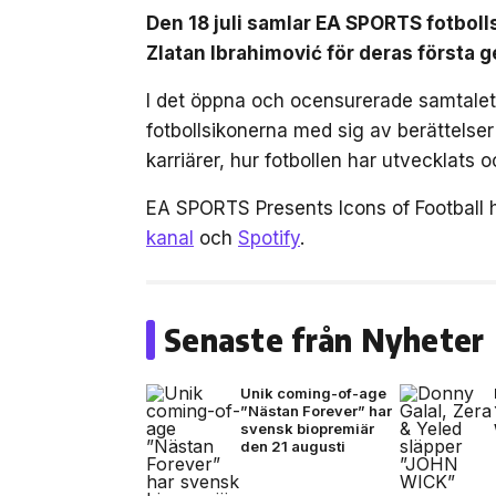
Den 18 juli samlar EA SPORTS fotbol
Zlatan Ibrahimović för deras först
I det öppna och ocensurerade samtalet,
fotbollsikonerna med sig av berättelse
karriärer, hur fotbollen har utvecklats
EA SPORTS Presents Icons of Football 
kanal
och
Spotify
.
Senaste från Nyheter
Unik coming-of-age
”Nästan Forever” har
svensk biopremiär
den 21 augusti