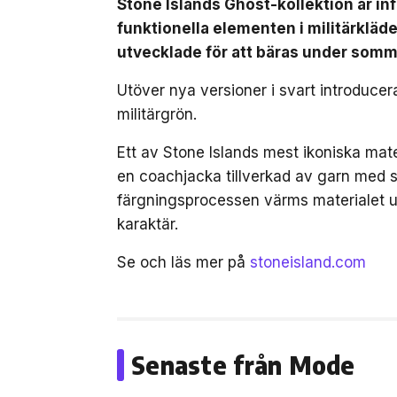
Stone Islands Ghost-kollektion är inf
funktionella elementen i militärkläde
utvecklade för att bäras under som
Utöver nya versioner i svart introduce
militärgrön.
Ett av Stone Islands mest ikoniska mat
en coachjacka tillverkad av garn med st
färgningsprocessen värms materialet up
karaktär.
Se och läs mer på
stoneisland.com
Senaste från Mode