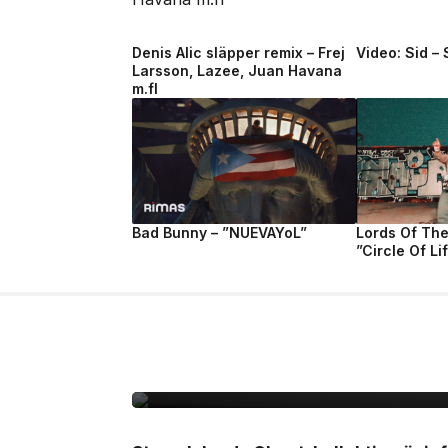
Denis Alic släpper remix – Frej
Video: Sid –
Larsson, Lazee, Juan Havana
m.fl
Bad Bunny – ”NUEVAYoL”
Lords Of Th
”Circle Of Li
8 jul, 2026
MODE
Stone Island omarbeta
sommaren