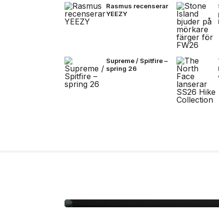
Rasmus recenserar
YEEZY
Supreme / Spitfire –
spring 26
14 jul, 2026
NYHETER
Zlatan, Beckham och Z
gången i ett unikt sa