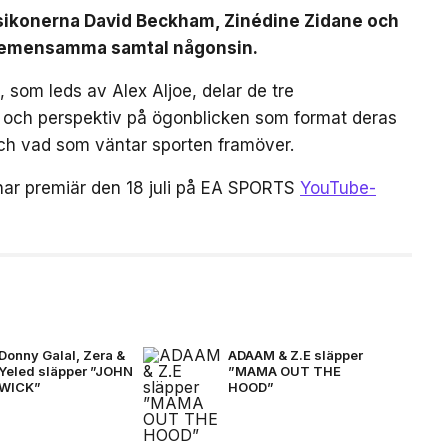
lsikonerna David Beckham, Zinédine Zidane och
a gemensamma samtal någonsin.
 som leds av Alex Aljoe, delar de tre
r och perspektiv på ögonblicken som format deras
 och vad som väntar sporten framöver.
har premiär den 18 juli på EA SPORTS
YouTube-
Donny Galal, Zera &
ADAAM & Z.E släpper
Yeled släpper ”JOHN
”MAMA OUT THE
WICK”
HOOD”