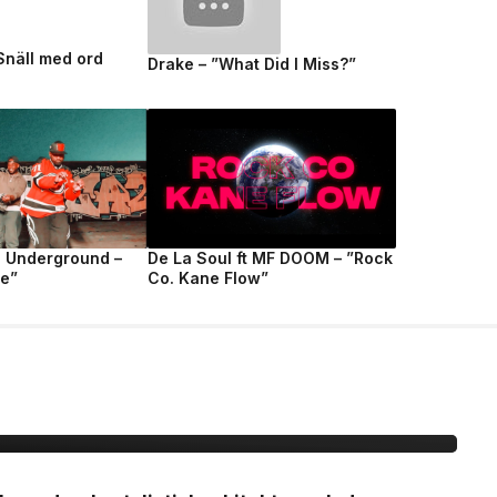
 Snäll med ord
Drake – ”What Did I Miss?”
e Underground –
De La Soul ft MF DOOM – ”Rock
fe”
Co. Kane Flow”
r Ghost-linjen för