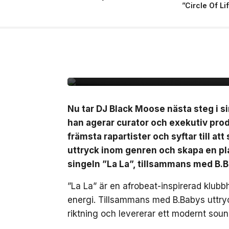
”Circle Of Li
10 jul, 2026
MUSIK
Black Moose inleder n
B.Baby på singeln ”La
Nu tar DJ Black Moose nästa steg i si
han agerar curator och exekutiv pro
främsta rapartister och syftar till at
uttryck inom genren och skapa en pla
singeln ”La La”, tillsammans med B.
”La La” är en afrobeat-inspirerad klub
energi. Tillsammans med B.Babys uttryc
riktning och levererar ett modernt soun