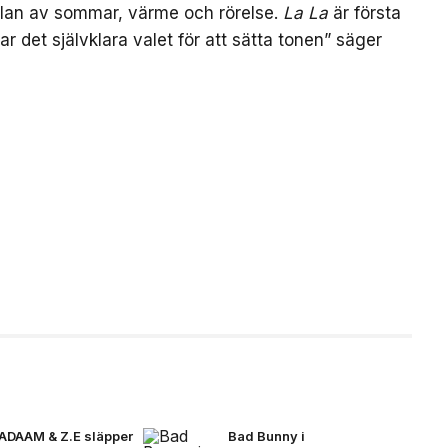
nslan av sommar, värme och rörelse.
La La
är första
var det självklara valet för att sätta tonen” säger
ADAAM & Z.E släpper
Bad Bunny i