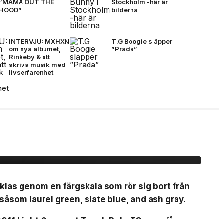
”MAMA OUT THE
Stockholm -här är
HOOD”
bilderna
INTERVJU: MXHXN
T.G Boogie släpper
om nya albumet,
”Prada”
Rinkeby & att
skriva musik med
livserfarenhet
å mörkare färger för
klas genom en färgskala som rör sig bort från
åsom laurel green, slate blue, and ash gray.