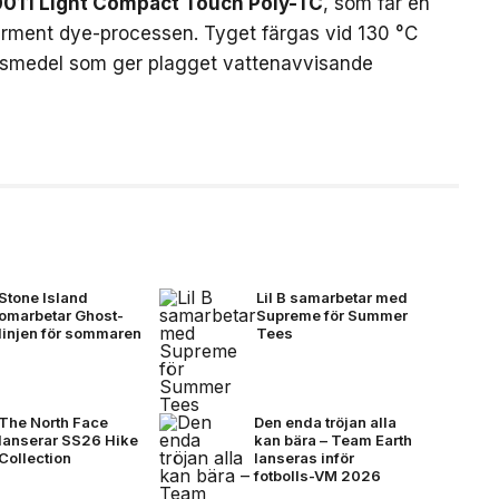
011 Light Compact Touch Poly-TC
, som får en
rment dye-processen. Tyget färgas vid 130 °C
ngsmedel som ger plagget vattenavvisande
Stone Island
Lil B samarbetar med
omarbetar Ghost-
Supreme för Summer
linjen för sommaren
Tees
The North Face
Den enda tröjan alla
lanserar SS26 Hike
kan bära – Team Earth
Collection
lanseras inför
fotbolls-VM 2026