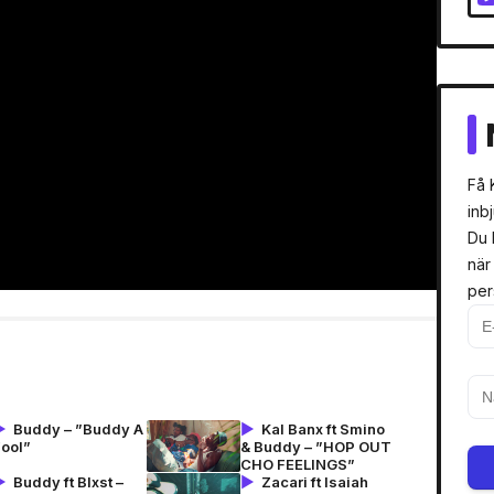
Få 
inb
Du 
när
per
Buddy – ”Buddy A
Kal Banx ft Smino
Fool”
& Buddy – ”HOP OUT
CHO FEELINGS”
Buddy ft Blxst –
Zacari ft Isaiah