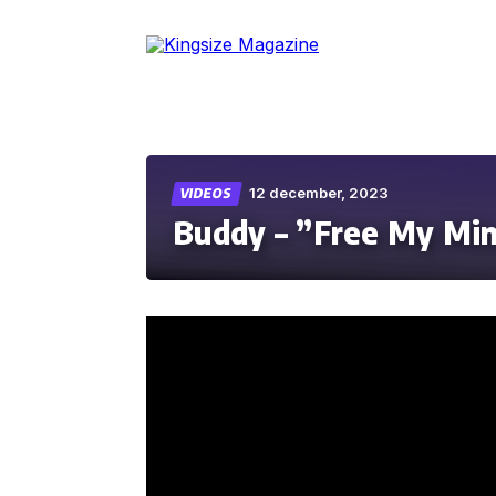
Skip
to
the
content
12 december, 2023
VIDEOS
Buddy – ”Free My Mi