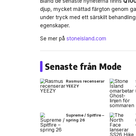
Bland de senaste nyheterna finns
Q100
djup, mycket mättad färgton genom ga
under tryck med ett särskilt behandli
egenskaper.
Se mer på
stoneisland.com
Senaste från Mode
Rasmus recenserar
YEEZY
Supreme / Spitfire –
spring 26