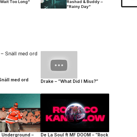
”Wait Too Long”
Rashad & Buddy –
”Rainy Day”
 Snäll med ord
Drake – ”What Did I Miss?”
e Underground –
De La Soul ft MF DOOM – ”Rock