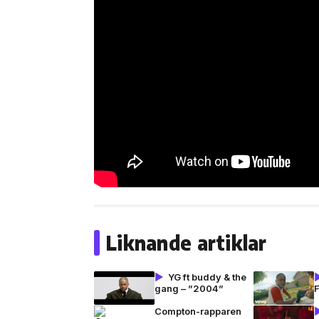
Liknande artiklar
YG ft buddy & the
gang – ”2004”
Compton-rapparen