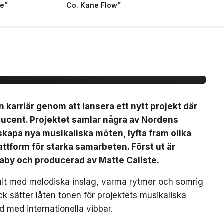
fe”
Co. Kane Flow”
ytt artistprojekt med
 La”
n karriär genom att lansera ett nytt projekt där
ducent. Projektet samlar några av Nordens
t skapa nya musikaliska möten, lyfta fram olika
ttform för starka samarbeten. Först ut är
Baby och producerad av Matte Caliste.
bhit med melodiska inslag, varma rytmer och somrig
k sätter låten tonen för projektets musikaliska
d med internationella vibbar.