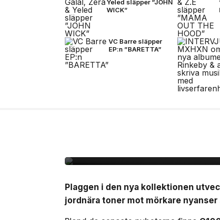
Yeled släpper ”JOHN
WICK”
VC Barre släpper
EP:n ”BARETTA”
17 jul, 2026
MODE
Stone Island bjuder p
FW26
Plaggen i den nya kollektionen utvec
jordnära toner mot mörkare nyanser s