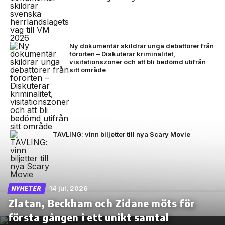
Ny dokumentär skildrar unga debattörer från
förorten – Diskuterar kriminalitet,
visitationszoner och att bli bedömd utifrån
sitt område
TÄVLING: vinn biljetter till nya Scary Movie
14 jul, 2026
NYHETER
Zlatan, Beckham och Zidane möts för
första gången i ett unikt samtal