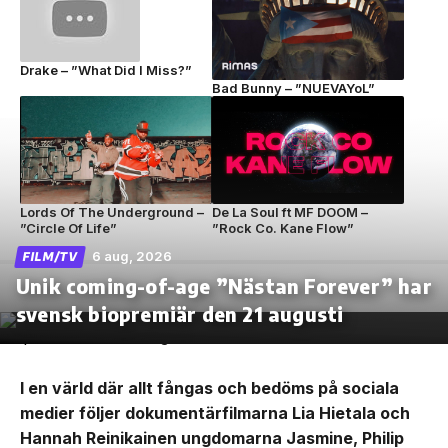
Drake – ”What Did I Miss?”
Bad Bunny – ”NUEVAYoL”
Lords Of The Underground –
De La Soul ft MF DOOM –
”Circle Of Life”
”Rock Co. Kane Flow”
6 aug, 2026
FILM/TV
Unik coming-of-age ”Nästan Forever” har
svensk biopremiär den 21 augusti
I en värld där allt fångas och bedöms på sociala
medier följer dokumentärfilmarna Lia Hietala och
Hannah Reinikainen ungdomarna Jasmine, Philip