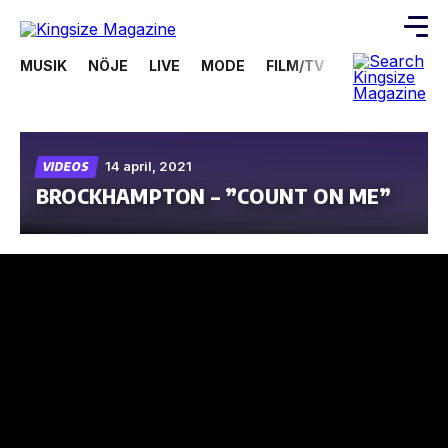
MUSIK
NÖJE
LIVE
MODE
FILM/TV
VIDEOS
ÖV
Skip
to
the
content
14 april, 2021
VIDEOS
BROCKHAMPTON – ”COUNT ON ME”