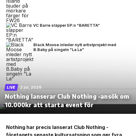
VC Barre släpper EP:n ”BARETTA”
Black Moose inleder nytt artistprojekt med
B.Baby på singeln ”La La”
2 jul, 2026
LIVE
Nothing lanserar Club Nothing -ansök om
10.000kr att starta event för
Nothing har precis lanserat Club Nothing -
företagets senaste kultursatsning som ger fyra