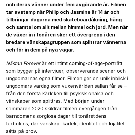
och deras vänner under fem avgörande år. Filmen
tar avstamp när Philip och Jasmine är 14 år och
tillbringar dagarna med skateboardåkning, häng
och samtal om allt mellan himmel och jord. Men när
de växer in i tonåren sker ett övergrepp i den
bredare vänskapsgruppen som splittrar vännerna
och för in dem på nya vägar.
Nästan Forever
är ett intimt coming-of-age-porträtt
som bygger på intervjuer, observerande scener och
ungdomarnas egna filmer. Filmen ger en unik inblick i
ungdomars vardag som vuxenvärlden sällan får se –
från den första kärleken till psykisk ohälsa och
vänskaper som splittras. Med början under
sommaren 2020 skildrar filmen övergången från
barndomens sorglösa dagar till tonårstidens
turbulens, där vänskap, kärlek, identitet och lojalitet
sätts på prov.