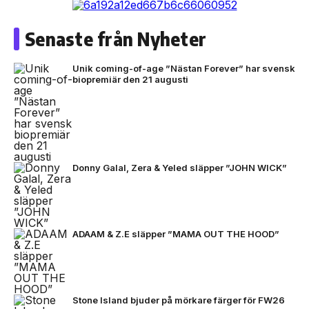
Senaste från Nyheter
Unik coming-of-age ”Nästan Forever” har svensk
biopremiär den 21 augusti
Donny Galal, Zera & Yeled släpper ”JOHN WICK”
ADAAM & Z.E släpper ”MAMA OUT THE HOOD”
Stone Island bjuder på mörkare färger för FW26