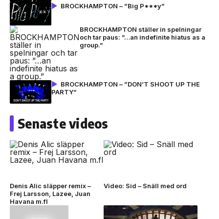
BROCKHAMPTON – ”Big P***y”
BROCKHAMPTON ställer in spelningar
och tar paus: ”…an indefinite hiatus as a
group.”
BROCKHAMPTON – ”DON’T SHOOT UP THE
PARTY”
Senaste videos
Denis Alic släpper remix –
Video: Sid – Snäll med ord
Frej Larsson, Lazee, Juan
Havana m.fl