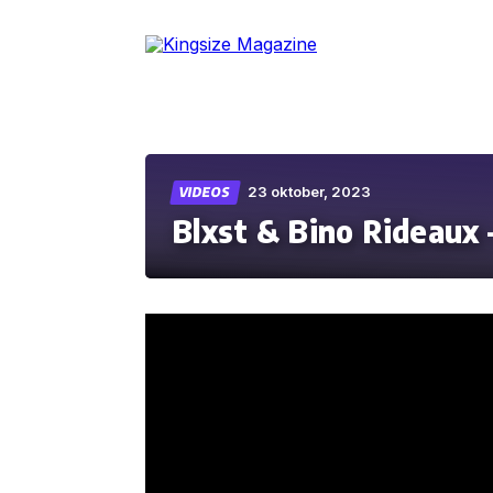
Skip
to
the
content
23 oktober, 2023
VIDEOS
Blxst & Bino Rideaux