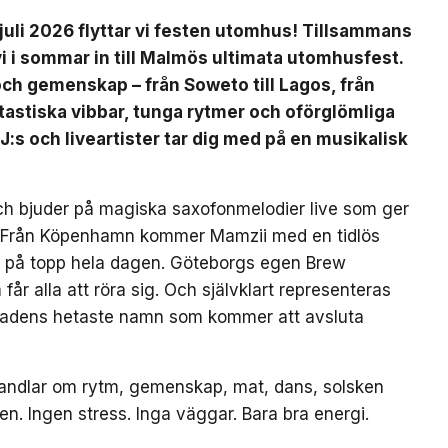
uli 2026 flyttar vi festen utomhus! Tillsammans
 i sommar in till Malmös ultimata utomhusfest.
 och gemenskap – från Soweto till Lagos, från
ntastiska vibbar, tunga rytmer och oförglömliga
J:s och liveartister tar dig med på en musikalisk
ch bjuder på magiska saxofonmelodier live som ger
et. Från Köpenhamn kommer Mamzii med en tidlös
n på topp hela dagen. Göteborgs egen Brew
år alla att röra sig. Och självklart representeras
tadens hetaste namn som kommer att avsluta
r handlar om rytm, gemenskap, mat, dans, solsken
 Ingen stress. Inga väggar. Bara bra energi.