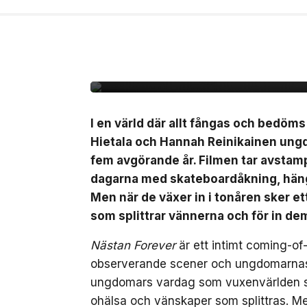
6 aug, 2026
FILM/TV
Unik coming-of-age ”
svensk biopremiär den
I en värld där allt fångas och bedöm
Hietala och Hannah Reinikainen ung
fem avgörande år. Filmen tar avstamp 
dagarna med skateboardåkning, häng 
Men när de växer in i tonåren sker 
som splittrar vännerna och för in de
Nästan Forever
är ett intimt coming-of
observerande scener och ungdomarnas eg
ungdomars vardag som vuxenvärlden säll
ohälsa och vänskaper som splittras. M