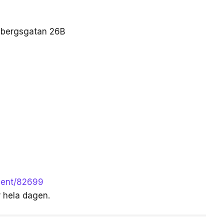
esbergsgatan 26B
event/82699
r hela dagen.