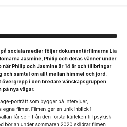
Nästan Forever” har
 21 augusti
s på sociala medier följer dokumentärfilmarna Lia
domarna Jasmine, Philip och deras vänner under
när Philip och Jasmine är 14 år och tillbringar
och samtal om allt mellan himmel och jord.
ett övergrepp i den bredare vänskapsgruppen
m på nya vägar.
-age-porträtt som bygger på intervjuer,
na filmer. Filmen ger en unik inblick i
an får se – från den första kärleken till psykisk
ed början under sommaren 2020 skildrar filmen