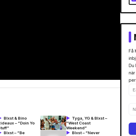
Få 
inb
Du 
när
per
Blxst & Bino
Tyga, YG & Blxst –
ideaux – ”Doin Yo
”West Coast
tuff”
Weekend”
Blxst – ”Be
Blxst – ”Never