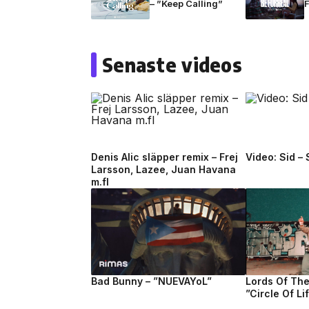
– ”Keep Calling”
F
Senaste videos
Denis Alic släpper remix – Frej
Video: Sid –
Larsson, Lazee, Juan Havana
m.fl
Bad Bunny – ”NUEVAYoL”
Lords Of Th
”Circle Of Li