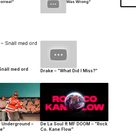
orreal”
Was Wrong”
 Snäll med ord
Drake – ”What Did I Miss?”
e Underground –
De La Soul ft MF DOOM – ”Rock
fe”
Co. Kane Flow”