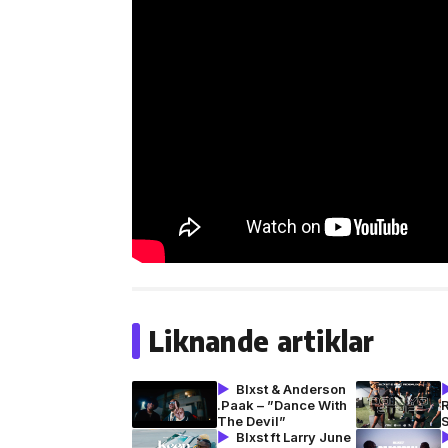
Liknande artiklar
Blxst & Anderson
.Paak – ”Dance With
R
The Devil”
S
Blxst ft Larry June