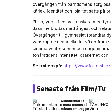
övergången från barndomens sorglösa da
kärlek, identitet och lojalitet sätts på pr
Philip, yngst i en syskonskara med fyr
Jasmine brottas med ångest och relation
Övergången till gymnasiet förändrar dyn
vänskap och cancelkultur växer fram sä
cinéma vérité-scener och ungdomarnas 
tonårstidens intensitet, osäkerhet och l
Se trailern på:
https://www.folketsbio.
Senaste från Film/Tv
Dokumentären
Första blatten på
månen om Dogge