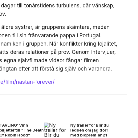
gar till tonårstidens turbulens, där vänskap,
ov.
a äldre systrar, är gruppens skämtare, medan
en till sin frånvarande pappa i Portugal.
amiken i gruppen. När konflikter kring lojalitet,
tts deras relationer på prov. Genom intervjuer,
egna självfilmade videor fångar filmen
ängtan efter att förstå sig själv och varandra.
se/film/nastan-forever/
TÄVLING: Vinn
Ny trailer för Blir du
biljetter till ”The Death
ledsen om jag dör?
Of Robin Hood”
med biopremiär 21