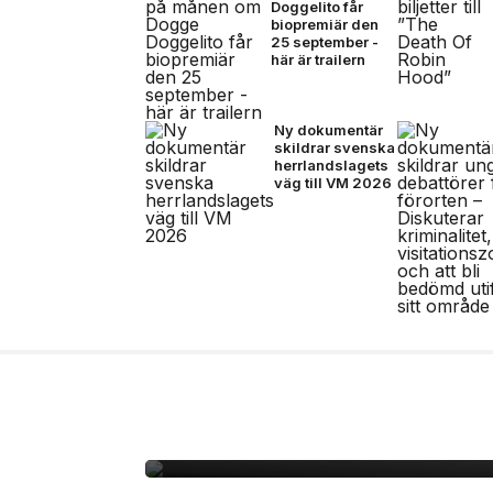
Doggelito får
biopremiär den
25 september -
här är trailern
Ny dokumentär
skildrar svenska
herrlandslagets
väg till VM 2026
2 jul, 2026
LIVE
Outside – open air par