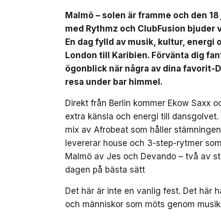
Malmö – solen är framme och den 18 j
med Rythmz och ClubFusion bjuder vi
En dag fylld av musik, kultur, energi
London till Karibien. Förvänta dig fa
ögonblick när några av dina favorit-D
resa under bar himmel.
Direkt från Berlin kommer Ekow Saxx o
extra känsla och energi till dansgolv
mix av Afrobeat som håller stämninge
levererar house och 3-step-rytmer som f
Malmö av Jes och Devando – två av s
dagen på bästa sätt
Det här är inte en vanlig fest. Det hä
och människor som möts genom musiken.