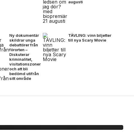
augusti
Ny dokumentär
TÄVLING: vinn biljetter
skildrar unga
till nya Scary Movie
debattörer från
förorten –
Diskuterar
kriminalitet,
visitationszoner
och att bli
bedömd utifrån
sitt område
ty på Plan B