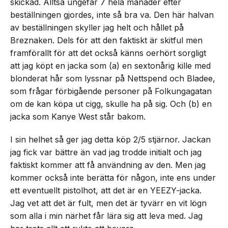
skickad. Alltså ungefär 7 hela månader efter
beställningen gjordes, inte så bra va. Den här halvan
av beställningen skyller jag helt och hållet på
Breznaken. Dels för att den faktiskt är skitful men
framförallt för att det också känns oerhört sorgligt
att jag köpt en jacka som (a) en sextonårig kille med
blonderat hår som lyssnar på Nettspend och Bladee,
som frågar förbigående personer på Folkungagatan
om de kan köpa ut cigg, skulle ha på sig. Och (b) en
jacka som Kanye West står bakom.
I sin helhet så ger jag detta köp 2/5 stjärnor. Jackan
jag fick var bättre än vad jag trodde initialt och jag
faktiskt kommer att få användning av den. Men jag
kommer också inte berätta för någon, inte ens under
ett eventuellt pistolhot, att det är en YEEZY-jacka.
Jag vet att det är fult, men det är tyvärr en vit lögn
som alla i min närhet får lära sig att leva med. Jag