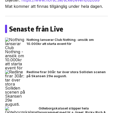
Biljetter:
https://www.nortic.se/ticket/event/82699
Mat kommer att finnas tillgänglig under hela dagen.
Senaste från Live
Nothing lanserar Club Nothing -ansök om
10.000kr att starta event för
Redline firar 30år: tar över stora Solliden scenen
på Skansen 29e augusti.
Göteborgskalaset släpper hela
programmet med bl.a Jireel, Ricky Rich &