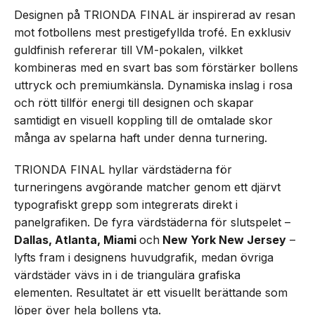
Designen på TRIONDA FINAL är inspirerad av resan
mot fotbollens mest prestigefyllda trofé. En exklusiv
guldfinish refererar till VM-pokalen, vilkket
kombineras med en svart bas som förstärker bollens
uttryck och premiumkänsla. Dynamiska inslag i rosa
och rött tillför energi till designen och skapar
samtidigt en visuell koppling till de omtalade skor
många av spelarna haft under denna turnering.
TRIONDA FINAL hyllar värdstäderna för
turneringens avgörande matcher genom ett djärvt
typografiskt grepp som integrerats direkt i
panelgrafiken. De fyra värdstäderna för slutspelet –
Dallas, Atlanta, Miami
och
New York New Jersey
–
lyfts fram i designens huvudgrafik, medan övriga
värdstäder vävs in i de triangulära grafiska
elementen. Resultatet är ett visuellt berättande som
löper över hela bollens yta.