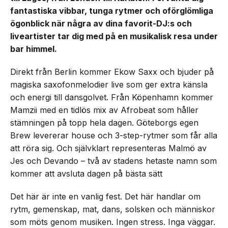
fantastiska vibbar, tunga rytmer och oförglömliga
ögonblick när några av dina favorit-DJ:s och
liveartister tar dig med på en musikalisk resa under
bar himmel.
Direkt från Berlin kommer Ekow Saxx och bjuder på
magiska saxofonmelodier live som ger extra känsla
och energi till dansgolvet. Från Köpenhamn kommer
Mamzii med en tidlös mix av Afrobeat som håller
stämningen på topp hela dagen. Göteborgs egen
Brew levererar house och 3-step-rytmer som får alla
att röra sig. Och självklart representeras Malmö av
Jes och Devando – två av stadens hetaste namn som
kommer att avsluta dagen på bästa sätt
Det här är inte en vanlig fest. Det här handlar om
rytm, gemenskap, mat, dans, solsken och människor
som möts genom musiken. Ingen stress. Inga väggar.