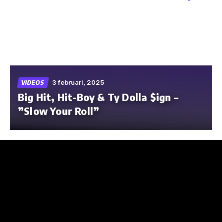
Skip
to
the
content
3 februari, 2025
VIDEOS
Big Hit, Hit-Boy & Ty Dolla $ign –
”Slow Your Roll”