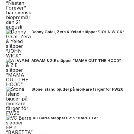
Donny Galal, Zera & Yeled släpper ”JOHN WICK”
ADAAM & Z.E släpper ”MAMA OUT THE HOOD”
Stone Island bjuder på mörkare färger för FW26
VC Barre släpper EP:n ”BARETTA”