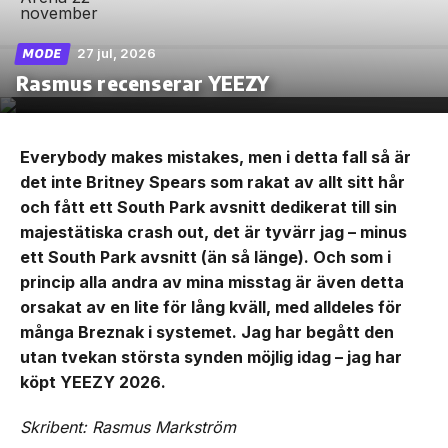
27 jul, 2026
MODE
Rasmus recenserar YEEZY
Everybody makes mistakes, men i detta fall så är
det inte Britney Spears som rakat av allt sitt hår
och fått ett South Park avsnitt dedikerat till sin
majestätiska crash out, det är tyvärr jag – minus
ett South Park avsnitt (än så länge). Och som i
princip alla andra av mina misstag är även detta
orsakat av en lite för lång kväll, med alldeles för
många Breznak i systemet. Jag har begått den
utan tvekan största synden möjlig idag – jag har
köpt YEEZY 2026.
Skribent: Rasmus Markström