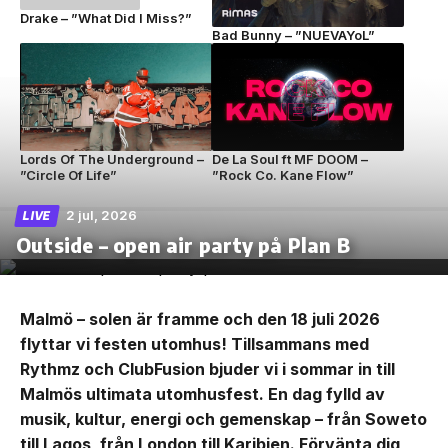
Drake – ”What Did I Miss?”
Bad Bunny – ”NUEVAYoL”
Lords Of The Underground –
De La Soul ft MF DOOM –
”Circle Of Life”
”Rock Co. Kane Flow”
2 jul, 2026
LIVE
Outside – open air party på Plan B
Malmö – solen är framme och den 18 juli 2026
flyttar vi festen utomhus! Tillsammans med
Rythmz och ClubFusion bjuder vi i sommar in till
Malmös ultimata utomhusfest. En dag fylld av
musik, kultur, energi och gemenskap – från Soweto
till Lagos, från London till Karibien. Förvänta dig