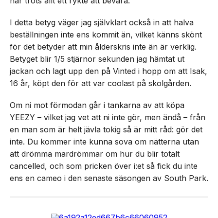
har trots allt ett rykte att bevara.
I detta betyg väger jag självklart också in att halva
beställningen inte ens kommit än, vilket känns skönt
för det betyder att min ålderskris inte än är verklig.
Betyget blir 1/5 stjärnor sekunden jag hämtat ut
jackan och lagt upp den på Vinted i hopp om att Isak,
16 år, köpt den för att var coolast på skolgården.
Om ni mot förmodan går i tankarna av att köpa
YEEZY – vilket jag vet att ni inte gör, men ändå – från
en man som är helt jävla tokig så är mitt råd: gör det
inte. Du kommer inte kunna sova om nätterna utan
att drömma mardrömmar om hur du blir totalt
cancelled, och som pricken över i:et så fick du inte
ens en cameo i den senaste säsongen av South Park.