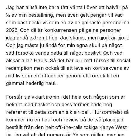
Jag har alltså inte bara fått vänta i över ett halvår på
½ av min beställning, men även gett pengar till vad
som bäst beskrivs som en av de galnaste personerna
2026. Och då är konkurrensen på galna personer
idag ändå extremt hög. Jag skäms, men gjort är gjort.
Och jag måste ju ändå för min egna skull på något
sätt försöka vända detta till något positivt. Och vad
älskar alla? Hauls. Så det här blir mitt försök till social
redemption men också till att leva en kort sekvens av
mitt liv som en influencer genom ett försök till en
gammal hederlig haul.
Förstår självklart ironin i det hela och någon som är
bekant med basket och dess termer hade nog
refererat till detta som en s.k air-ball. Hursomhelst så
kommer nu en haul och review på de två plagg jag
beställt från den helt off-the-rails tokiga Kanye West
(ja, jag vet att det numera är Ye som gäller, men jag