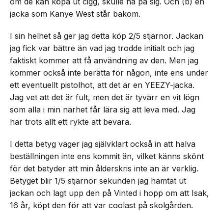
om de kan köpa ut cigg, skulle ha på sig. Och (b) en
jacka som Kanye West står bakom.
I sin helhet så ger jag detta köp 2/5 stjärnor. Jackan
jag fick var bättre än vad jag trodde initialt och jag
faktiskt kommer att få användning av den. Men jag
kommer också inte berätta för någon, inte ens under
ett eventuellt pistolhot, att det är en YEEZY-jacka.
Jag vet att det är fult, men det är tyvärr en vit lögn
som alla i min närhet får lära sig att leva med. Jag
har trots allt ett rykte att bevara.
I detta betyg väger jag självklart också in att halva
beställningen inte ens kommit än, vilket känns skönt
för det betyder att min ålderskris inte än är verklig.
Betyget blir 1/5 stjärnor sekunden jag hämtat ut
jackan och lagt upp den på Vinted i hopp om att Isak,
16 år, köpt den för att var coolast på skolgården.