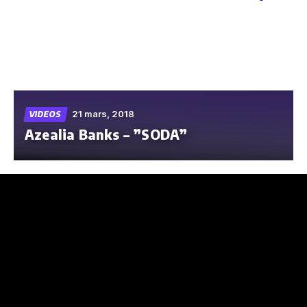
Skip
to
the
content
21 mars, 2018
VIDEOS
Azealia Banks – ”SODA”