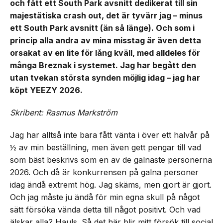
och fått ett South Park avsnitt dedikerat till sin
majestätiska crash out, det är tyvärr jag – minus
ett South Park avsnitt (än så länge). Och som i
princip alla andra av mina misstag är även detta
orsakat av en lite för lång kväll, med alldeles för
många Breznak i systemet. Jag har begått den
utan tvekan största synden möjlig idag – jag har
köpt YEEZY 2026.
Skribent: Rasmus Markström
Jag har alltså inte bara fått vänta i över ett halvår på
½ av min beställning, men även gett pengar till vad
som bäst beskrivs som en av de galnaste personerna
2026. Och då är konkurrensen på galna personer
idag ändå extremt hög. Jag skäms, men gjort är gjort.
Och jag måste ju ändå för min egna skull på något
sätt försöka vända detta till något positivt. Och vad
älskar alla? Hauls. Så det här blir mitt försök till social