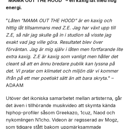
“MAMA OUT THE HOOD” – en kaxig låt med hög
energi.
”
Låten ”MAMA OUT THE HOOD” är en kaxig och
hittig låt tillsammans med Z.E. Jag har växt upp till
Z.E, så när jag skulle gå in i studion så visste jag
exakt vad jag ville göra. Resultatet blev över
förväntan. Jag är mig själv i låten men fortfarande lite
extra kaxig. Z.E är kaxig som vanligt men håller det
cleant så att en ännu bredare publik kan lyssna på
det. Vi pratar om klimatet och miljön där vi kommer
ifrån på ett mer poetiskt sätt än att bara skryta.
” –
ADAAM
Utöver det ikoniska samarbetet mellan artisterna, går
det även i tillhörande musikvideo att skymta kända
hiphop-profiler såsom Greekazo, 1cuz, Naod och
nykomlingen N1cho. Videon är regisserad av Mogz,
som tidigare stått bakom uppmärksammade