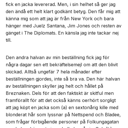
fick en jacka levererad. Men, i sin helhet så ger jag
den ändå ett helt klart godkänt betyg. Den får mig att
känna mig som att jag är från New York och bara
hänger med Juelz Santana, Jim Jones och resten av
gänget i The Diplomats. En känsla jag inte tackar nej
till.
Den andra halvan av min beställning fick jag för
några dagar sen ett bekräftelsemejl om att den blivit
skickad. Alltså ungefär 7 hela månader efter
beställningen gjordes, inte så bra va. Den här halvan
av beställningen skyller jag helt och hållet på
Breznaken. Dels för att den faktiskt är skitful men
framförallt för att det också känns oerhört sorgligt
att jag köpt en jacka som (a) en sextonårig kille med
blonderat hår som lyssnar på Nettspend och Bladee,
som frågar förbigående personer på Folkungagatan