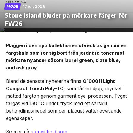
17 jul, 2026
MODE
Stone Island bjuder på mörkare färger för
FW26
Plaggen i den nya kollektionen utvecklas genom en
färgskala som rör sig bort från jordnära toner mot
mörkare nyanser såsom laurel green, slate blue,
and ash gray.
Bland de senaste nyheterna finns
Q100011 Light
Compact Touch Poly-TC
, som får en djup, mycket
mättad färgton genom garment dye-processen. Tyget
färgas vid 130 °C under tryck med ett särskilt
behandlingsmedel som ger plagget vattenavvisande
egenskaper.
Se mer på
stoneisland.com