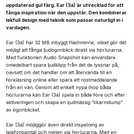
uppdaterad gul färg. Ear (3a) är utvecklad för att
fånga inspiration när den uppstår. Den kombinerar
lekfull design med teknik som passar naturligt in i
vardagen.
Ear (3a) har 32 MB inbyggt flashminne, vilket gör det
möjligt att fånga ljudögonblick direkt via hörlurarna.
Med funktionen Audio Snapshot kan användare
omedelbart spara ljudklipp från det de lyssnar på,
oavsett om det handlar om att återvända till en
föreläsning online eller spara ett röstmeddelande
från en vän. Genom att enkelt nypa ihop båda
hörlurarna kan Ear (3a) spela in både före och efter
aktiveringen och skapa en ljudmässig ”skärmdump”
av ögonblicket.
Ear (3a) möjliggör även direkt inspelning av
telefonsamtal och möten via hörlurarna. Med en