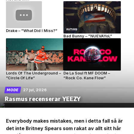
Drake – ”What Did I Miss?”
Bad Bunny – ”NUEVAYoL”
Lords Of The Underground –
De La Soul ft MF DOOM –
”Circle Of Life”
”Rock Co. Kane Flow”
27 jul, 2026
MODE
Rasmus recenserar YEEZY
Everybody makes mistakes, men i detta fall så är
det inte Britney Spears som rakat av allt sitt hår