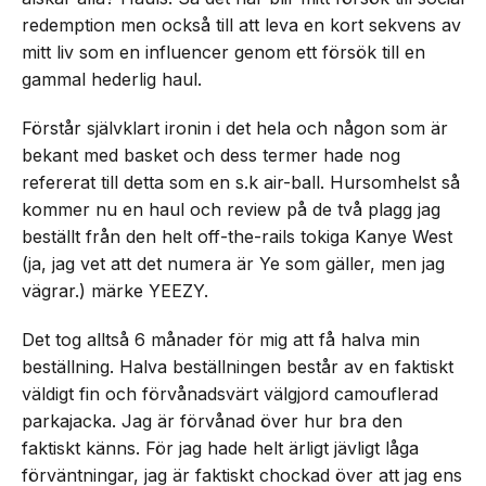
redemption men också till att leva en kort sekvens av
mitt liv som en influencer genom ett försök till en
gammal hederlig haul.
Förstår självklart ironin i det hela och någon som är
bekant med basket och dess termer hade nog
refererat till detta som en s.k air-ball. Hursomhelst så
kommer nu en haul och review på de två plagg jag
beställt från den helt off-the-rails tokiga Kanye West
(ja, jag vet att det numera är Ye som gäller, men jag
vägrar.) märke YEEZY.
Det tog alltså 6 månader för mig att få halva min
beställning. Halva beställningen består av en faktiskt
väldigt fin och förvånadsvärt välgjord camouflerad
parkajacka. Jag är förvånad över hur bra den
faktiskt känns. För jag hade helt ärligt jävligt låga
förväntningar, jag är faktiskt chockad över att jag ens