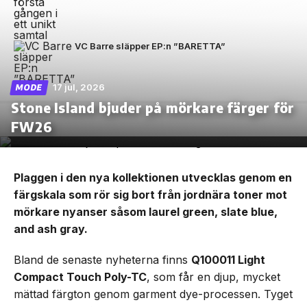
VC Barre släpper EP:n ”BARETTA”
17 jul, 2026
MODE
Stone Island bjuder på mörkare färger för
FW26
Plaggen i den nya kollektionen utvecklas genom en
färgskala som rör sig bort från jordnära toner mot
mörkare nyanser såsom laurel green, slate blue,
and ash gray.
Bland de senaste nyheterna finns
Q100011 Light
Compact Touch Poly-TC
, som får en djup, mycket
mättad färgton genom garment dye-processen. Tyget