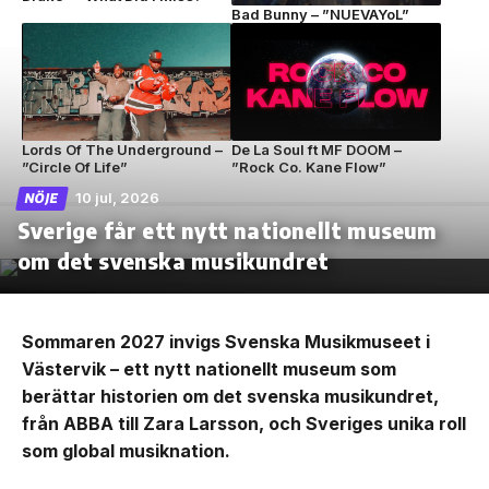
Bad Bunny – ”NUEVAYoL”
Lords Of The Underground –
De La Soul ft MF DOOM –
”Circle Of Life”
”Rock Co. Kane Flow”
10 jul, 2026
NÖJE
Sverige får ett nytt nationellt museum
om det svenska musikundret
Sommaren 2027 invigs Svenska Musikmuseet i
Västervik – ett nytt nationellt museum som
berättar historien om det svenska musikundret,
från ABBA till Zara Larsson, och Sveriges unika roll
som global musiknation.