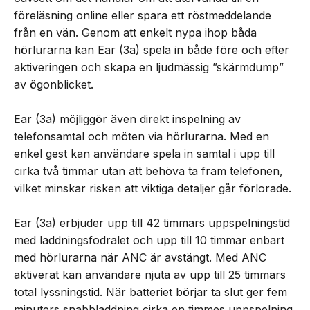
föreläsning online eller spara ett röstmeddelande
från en vän. Genom att enkelt nypa ihop båda
hörlurarna kan Ear (3a) spela in både före och efter
aktiveringen och skapa en ljudmässig ”skärmdump”
av ögonblicket.
Ear (3a) möjliggör även direkt inspelning av
telefonsamtal och möten via hörlurarna. Med en
enkel gest kan användare spela in samtal i upp till
cirka två timmar utan att behöva ta fram telefonen,
vilket minskar risken att viktiga detaljer går förlorade.
Ear (3a) erbjuder upp till 42 timmars uppspelningstid
med laddningsfodralet och upp till 10 timmar enbart
med hörlurarna när ANC är avstängt. Med ANC
aktiverat kan användare njuta av upp till 25 timmars
total lyssningstid. När batteriet börjar ta slut ger fem
minuters snabbladdning cirka en timmes uppspelning.