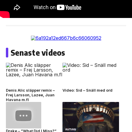
Senaste videos
Denis Alic släpper remix –
Video: Sid – Snäll med ord
Frej Larsson, Lazee, Juan
Havana m.fl
Drake – ”What Did I Miss?”