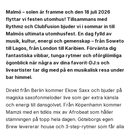
Malmö – solen är framme och den 18 juli 2026
flyttar vi festen utomhus! Tillsammans med
Rythmz och ClubFusion bjuder vi i sommar in till
Malmös ultimata utomhusfest. En dag fylld av
musik, kultur, energi och gemenskap – från Soweto
till Lagos, från London till Karibien. Förvänta dig
fantastiska vibbar, tunga rytmer och oförglömliga
ögonblick när några av dina favorit-DJ:s och
liveartister tar dig med på en musikalisk resa under
bar himmel.
Direkt från Berlin kommer Ekow Saxx och bjuder på
magiska saxofonmelodier live som ger extra känsla
och energi till dansgolvet. Från Köpenhamn kommer
Mamzii med en tidlös mix av Afrobeat som håller
stämningen på topp hela dagen. Göteborgs egen
Brew levererar house och 3-step-rytmer som får alla