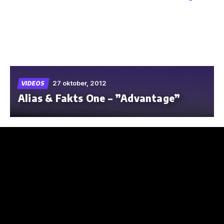
Skip
to
the
content
27 oktober, 2012
VIDEOS
Alias & Fakts One – ”Advantage”