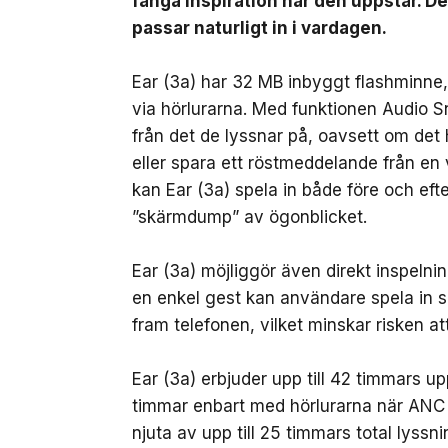
fånga inspiration när den uppstår. D
passar naturligt in i vardagen.
Ear (3a) har 32 MB inbyggt flashminne, v
via hörlurarna. Med funktionen Audio 
från det de lyssnar på, oavsett om det 
eller spara ett röstmeddelande från en
kan Ear (3a) spela in både före och ef
”skärmdump” av ögonblicket.
Ear (3a) möjliggör även direkt inspeln
en enkel gest kan användare spela in sa
fram telefonen, vilket minskar risken att
Ear (3a) erbjuder upp till 42 timmars u
timmar enbart med hörlurarna när ANC
njuta av upp till 25 timmars total lyssni