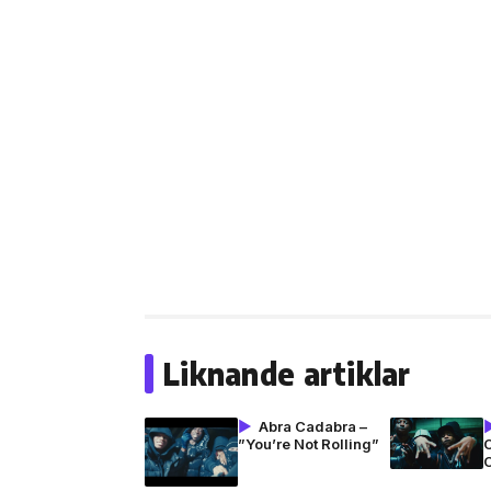
Liknande artiklar
Abra Cadabra –
”You’re Not Rolling”
C