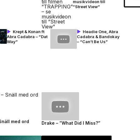
musikvideon till
”Street View”
Krept & Konan ft
Headie One, Abra
Abra Cadabra – ”Dat
Cadabra & Bandokay
Way”
– “Can’t Be Us”
 Snäll med ord
Drake – ”What Did I Miss?”