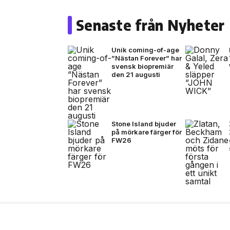
Senaste från Nyheter
Unik coming-of-age
”Nästan Forever” har
svensk biopremiär
den 21 augusti
Stone Island bjuder
på mörkare färger för
FW26
17 jul, 2026
MODE
Stone Island bjuder p