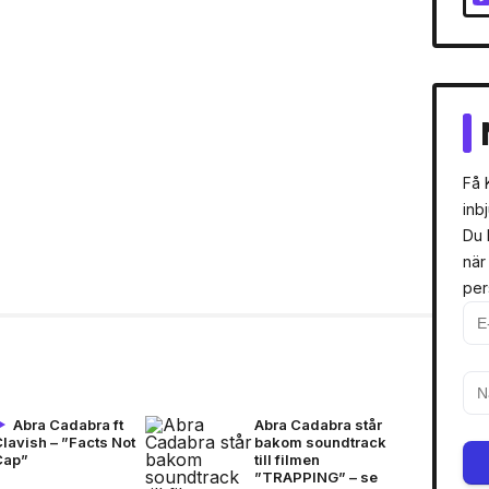
Få 
inb
Du 
när
per
Abra Cadabra ft
Abra Cadabra står
lavish – ”Facts Not
bakom soundtrack
Cap”
till filmen
”TRAPPING” – se