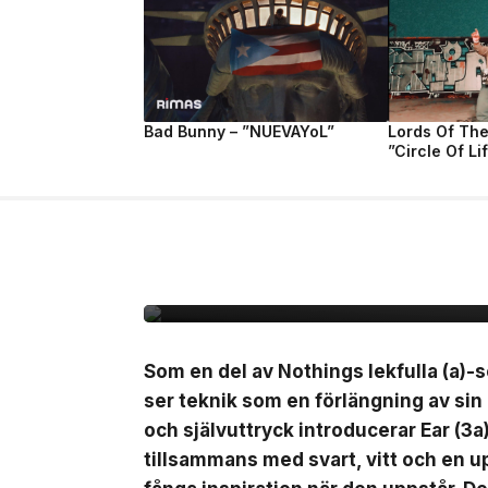
Bad Bunny – ”NUEVAYoL”
Lords Of Th
”Circle Of Li
7 jul, 2026
NYHETER
Nothing lanserar Ear 
Som en del av Nothings lekfulla (a)-s
ser teknik som en förlängning av sin
och självuttryck introducerar Ear (3a
tillsammans med svart, vitt och en up