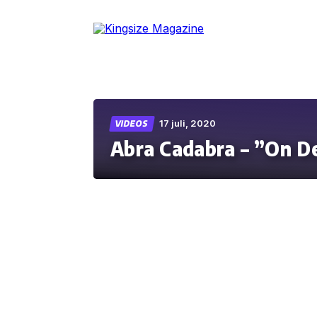
Skip
to
the
content
17 juli, 2020
VIDEOS
Abra Cadabra – ”On D