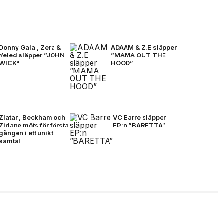
Donny Galal, Zera &
ADAAM & Z.E släpper
Yeled släpper ”JOHN
”MAMA OUT THE
WICK”
HOOD”
Zlatan, Beckham och
VC Barre släpper
Zidane möts för första
EP:n ”BARETTA”
gången i ett unikt
samtal
å mörkare färger för