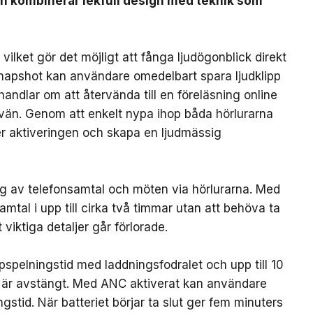
en kombinerar lekfull design med teknik som
ilket gör det möjligt att fånga ljudögonblick direkt
Snapshot kan användare omedelbart spara ljudklipp
handlar om att återvända till en föreläsning online
 vän. Genom att enkelt nypa ihop båda hörlurarna
ter aktiveringen och skapa en ljudmässig
ing av telefonsamtal och möten via hörlurarna. Med
mtal i upp till cirka två timmar utan att behöva ta
 viktiga detaljer går förlorade.
ppspelningstid med laddningsfodralet och upp till 10
 är avstängt. Med ANC aktiverat kan användare
ngstid. När batteriet börjar ta slut ger fem minuters