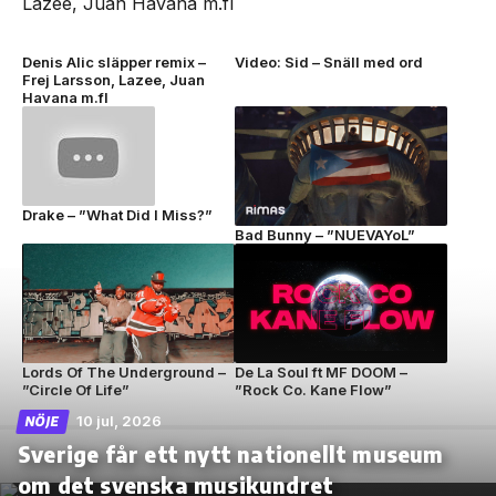
Denis Alic släpper remix –
Video: Sid – Snäll med ord
Frej Larsson, Lazee, Juan
Havana m.fl
Drake – ”What Did I Miss?”
Bad Bunny – ”NUEVAYoL”
Lords Of The Underground –
De La Soul ft MF DOOM –
”Circle Of Life”
”Rock Co. Kane Flow”
10 jul, 2026
NÖJE
Sverige får ett nytt nationellt museum
om det svenska musikundret