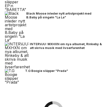
Black Moose inleder nytt artistprojekt med
B.Baby på singeln ”La La”
INTERVJU: MXHXN om nya albumet, Rinkeby &
att skriva musik med livserfarenhet
T.G Boogie släpper ”Prada”