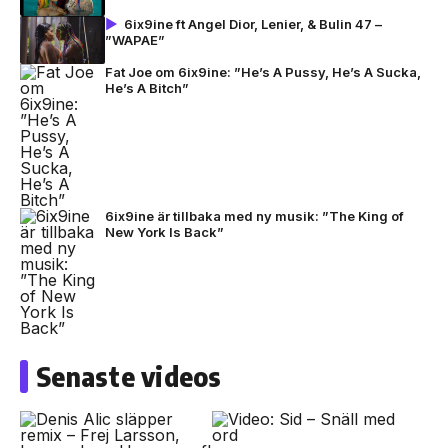
6ix9ine ft Angel Dior, Lenier, & Bulin 47 –
”WAPAE”
Fat Joe om 6ix9ine: ”He’s A Pussy, He’s A Sucka,
He’s A Bitch”
6ix9ine är tillbaka med ny musik: ”The King of
New York Is Back”
Senaste videos