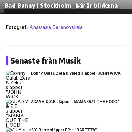
Bad Bunny i Stockholm -här är bilderna
Fotograf:
Anastasia Baranovskaia
Senaste från Musik
Donny Galal, Zera & Yeled släpper ”JOHN WICK”
ADAAM & Z.E släpper ”MAMA OUT THE HOOD”
VC Barre släpper EP:n ”BARETTA”