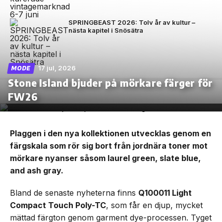
SPRINGBEAST 2026: Tolv år av kultur –
nästa kapitel i Snösätra
17 jul, 2026
MODE
Stone Island bjuder på mörkare färger för
FW26
Plaggen i den nya kollektionen utvecklas genom en
färgskala som rör sig bort från jordnära toner mot
mörkare nyanser såsom laurel green, slate blue,
and ash gray.
Bland de senaste nyheterna finns
Q100011 Light
Compact Touch Poly-TC
, som får en djup, mycket
mättad färgton genom garment dye-processen. Tyget