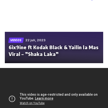
Skip
to
the
content
22 juli, 2023
VIDEOS
6ix9ine ft Kodak Black & Yailin la Mas
Viral – ”Shaka Laka”