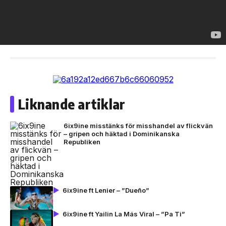
Liknande artiklar
6ix9ine misstänks för misshandel av flickvän
– gripen och häktad i Dominikanska
Republiken
6ix9ine ft Lenier – ”Dueño”
6ix9ine ft Yailin La Más Viral – ”Pa Ti”