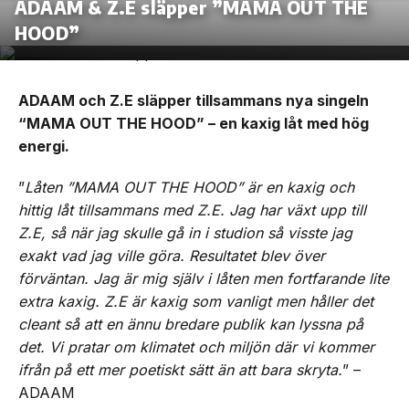
ADAAM & Z.E släpper ”MAMA OUT THE
HOOD”
ADAAM och Z.E släpper tillsammans nya singeln
“MAMA OUT THE HOOD” – en kaxig låt med hög
energi.
”
Låten ”MAMA OUT THE HOOD” är en kaxig och
hittig låt tillsammans med Z.E. Jag har växt upp till
Z.E, så när jag skulle gå in i studion så visste jag
exakt vad jag ville göra. Resultatet blev över
förväntan. Jag är mig själv i låten men fortfarande lite
extra kaxig. Z.E är kaxig som vanligt men håller det
cleant så att en ännu bredare publik kan lyssna på
det. Vi pratar om klimatet och miljön där vi kommer
ifrån på ett mer poetiskt sätt än att bara skryta.
” –
ADAAM