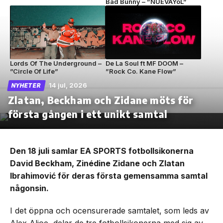
Bad Bunny – ”NUEVAYoL”
Lords Of The Underground –
De La Soul ft MF DOOM –
”Circle Of Life”
”Rock Co. Kane Flow”
14 jul, 2026
NYHETER
Zlatan, Beckham och Zidane möts för
första gången i ett unikt samtal
Den 18 juli samlar EA SPORTS fotbollsikonerna
David Beckham, Zinédine Zidane och Zlatan
Ibrahimović för deras första gemensamma samtal
någonsin.
I det öppna och ocensurerade samtalet, som leds av