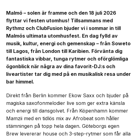
Malmö – solen är framme och den 18 juli 2026
flyttar vi festen utomhus! Tillsammans med
Rythmz och ClubFusion bjuder vi i sommar in till
Malmös ultimata utomhusfest. En dag fylld av
musik, kultur, energi och gemenskap – från Soweto
till Lagos, från London till Karibien. Förvänta dig
fantastiska vibbar, tunga rytmer och oförglömliga
ögonblick när några av dina favorit-DJ:s och
liveartister tar dig med på en musikalisk resa under
bar himmel.
Direkt från Berlin kommer Ekow Saxx och bjuder på
magiska saxofonmelodier live som ger extra känsla
och energi till dansgolvet. Från Köpenhamn kommer
Mamzii med en tidlös mix av Afrobeat som håller
stämningen på topp hela dagen. Göteborgs egen
Brew levererar house och 3-step-rytmer som får alla