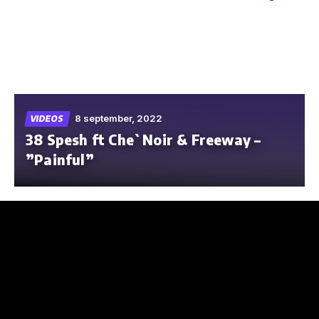
Skip
to
the
content
8 september, 2022
VIDEOS
38 Spesh ft Che`Noir & Freeway –
”Painful”