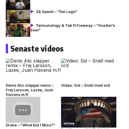
38 Spesh – ”Del Lago”
Termanology & Tek ft Freeway – ”Hustler’s
Soul”
Senaste videos
Denis Alic släpper remix –
Video: Sid – Snäll med ord
Frej Larsson, Lazee, Juan
Havana m.fl
Drake – ”What Did I Miss?”