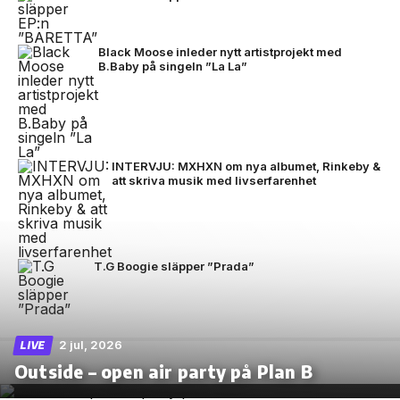
Black Moose inleder nytt artistprojekt med
B.Baby på singeln ”La La”
INTERVJU: MXHXN om nya albumet, Rinkeby &
att skriva musik med livserfarenhet
T.G Boogie släpper ”Prada”
2 jul, 2026
LIVE
Outside – open air party på Plan B