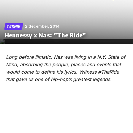
2 december, 2014
TEKNIK
Skip
Hennessy x Nas: ”The Ride”
to
the
content
Long before Illmatic, Nas was living in a N.Y. State of
Mind, absorbing the people, places and events that
would come to define his lyrics. Witness #TheRide
that gave us one of hip-hop’s greatest legends.