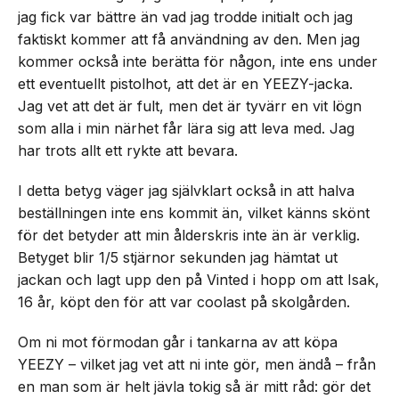
jag fick var bättre än vad jag trodde initialt och jag
faktiskt kommer att få användning av den. Men jag
kommer också inte berätta för någon, inte ens under
ett eventuellt pistolhot, att det är en YEEZY-jacka.
Jag vet att det är fult, men det är tyvärr en vit lögn
som alla i min närhet får lära sig att leva med. Jag
har trots allt ett rykte att bevara.
I detta betyg väger jag självklart också in att halva
beställningen inte ens kommit än, vilket känns skönt
för det betyder att min ålderskris inte än är verklig.
Betyget blir 1/5 stjärnor sekunden jag hämtat ut
jackan och lagt upp den på Vinted i hopp om att Isak,
16 år, köpt den för att var coolast på skolgården.
Om ni mot förmodan går i tankarna av att köpa
YEEZY – vilket jag vet att ni inte gör, men ändå – från
en man som är helt jävla tokig så är mitt råd: gör det