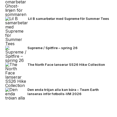
Lil B samarbetar med Supreme för Summer Tees
Supreme / Spitfire – spring 26
The North Face lanserar SS26 Hike Collection
Den enda tröjan alla kan bära – Team Earth
lanseras inför fotbolls-VM 2026
NEXT UP
Stone Island bjuder på mörkare
färger för FW26