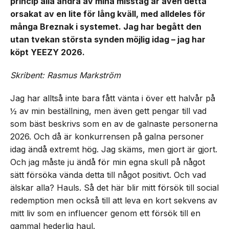
princip alla andra av mina misstag är även detta
orsakat av en lite för lång kväll, med alldeles för
många Breznak i systemet. Jag har begått den
utan tvekan största synden möjlig idag – jag har
köpt YEEZY 2026.
Skribent: Rasmus Markström
Jag har alltså inte bara fått vänta i över ett halvår på
½ av min beställning, men även gett pengar till vad
som bäst beskrivs som en av de galnaste personerna
2026. Och då är konkurrensen på galna personer
idag ändå extremt hög. Jag skäms, men gjort är gjort.
Och jag måste ju ändå för min egna skull på något
sätt försöka vända detta till något positivt. Och vad
älskar alla? Hauls. Så det här blir mitt försök till social
redemption men också till att leva en kort sekvens av
mitt liv som en influencer genom ett försök till en
gammal hederlig haul.