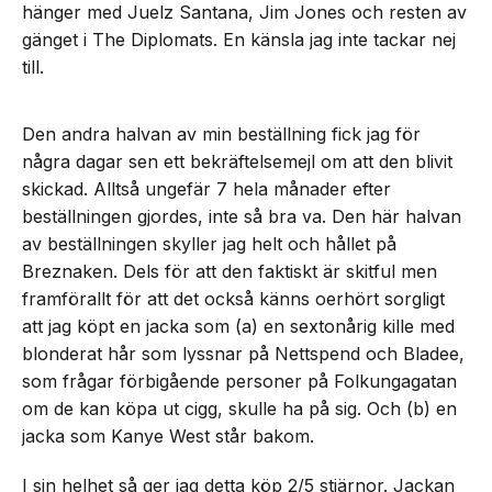
hänger med Juelz Santana, Jim Jones och resten av
gänget i The Diplomats. En känsla jag inte tackar nej
till.
Den andra halvan av min beställning fick jag för
några dagar sen ett bekräftelsemejl om att den blivit
skickad. Alltså ungefär 7 hela månader efter
beställningen gjordes, inte så bra va. Den här halvan
av beställningen skyller jag helt och hållet på
Breznaken. Dels för att den faktiskt är skitful men
framförallt för att det också känns oerhört sorgligt
att jag köpt en jacka som (a) en sextonårig kille med
blonderat hår som lyssnar på Nettspend och Bladee,
som frågar förbigående personer på Folkungagatan
om de kan köpa ut cigg, skulle ha på sig. Och (b) en
jacka som Kanye West står bakom.
I sin helhet så ger jag detta köp 2/5 stjärnor. Jackan