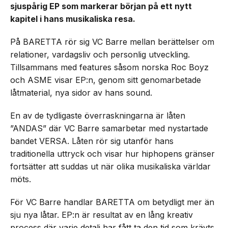
sjuspårig EP som markerar början på ett nytt
kapitel i hans musikaliska resa.
På BARETTA rör sig VC Barre mellan berättelser om
relationer, vardagsliv och personlig utveckling.
Tillsammans med features såsom norska Roc Boyz
och ASME visar EP:n, genom sitt genomarbetade
låtmaterial, nya sidor av hans sound.
En av de tydligaste överraskningarna är låten
”ANDAS” där VC Barre samarbetar med nystartade
bandet VERSA. Låten rör sig utanför hans
traditionella uttryck och visar hur hiphopens gränser
fortsätter att suddas ut när olika musikaliska världar
möts.
För VC Barre handlar BARETTA om betydligt mer än
sju nya låtar. EP:n är resultat av en lång kreativ
process där varje detalj har fått ta den tid som krävts.