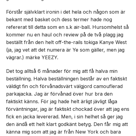
Förstår självklart ironin i det hela och någon som är
bekant med basket och dess termer hade nog
refererat till detta som en s.k air-ball. Hursomhelst så
kommer nu en haul och review på de två plagg jag
beställt från den helt off-the-rails tokiga Kanye West
(ja, jag vet att det numera är Ye som gäller, men jag
vägrar.) märke YEEZY.
Det tog alltså 6 månader för mig att få halva min
beställning. Halva beställningen består av en faktiskt
väldigt fin och förvånadsvärt välgjord camouflerad
parkajacka. Jag är förvånad över hur bra den
faktiskt känns. För jag hade helt ärligt jävligt låga
förväntningar, jag är faktiskt chockad över att jag ens
fick en jacka levererad. Men, i sin helhet så ger jag
den ändå ett helt klart godkänt betyg. Den får mig att
känna mig som att jag är från New York och bara