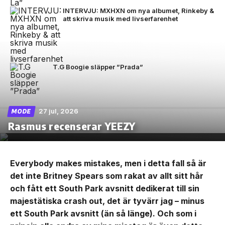
INTERVJU: MXHXN om nya albumet, Rinkeby &
att skriva musik med livserfarenhet
T.G Boogie släpper ”Prada”
27 jul, 2026
MODE
Rasmus recenserar YEEZY
Everybody makes mistakes, men i detta fall så är
det inte Britney Spears som rakat av allt sitt hår
och fått ett South Park avsnitt dedikerat till sin
majestätiska crash out, det är tyvärr jag – minus
ett South Park avsnitt (än så länge). Och som i