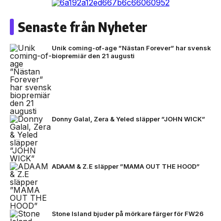
Senaste från Nyheter
Unik coming-of-age ”Nästan Forever” har svensk
biopremiär den 21 augusti
Donny Galal, Zera & Yeled släpper ”JOHN WICK”
ADAAM & Z.E släpper ”MAMA OUT THE HOOD”
Stone Island bjuder på mörkare färger för FW26