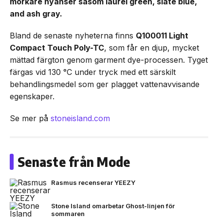
mörkare nyanser såsom laurel green, slate blue,
and ash gray.
Bland de senaste nyheterna finns
Q100011 Light
Compact Touch Poly-TC
, som får en djup, mycket
mättad färgton genom garment dye-processen. Tyget
färgas vid 130 °C under tryck med ett särskilt
behandlingsmedel som ger plagget vattenavvisande
egenskaper.
Se mer på
stoneisland.com
Senaste från Mode
Rasmus recenserar YEEZY
Stone Island omarbetar Ghost-linjen för
sommaren