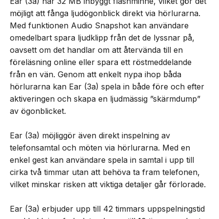
Ear (3a) har 32 MB inbyggt flashminne, vilket gör det
möjligt att fånga ljudögonblick direkt via hörlurarna.
Med funktionen Audio Snapshot kan användare
omedelbart spara ljudklipp från det de lyssnar på,
oavsett om det handlar om att återvända till en
föreläsning online eller spara ett röstmeddelande
från en vän. Genom att enkelt nypa ihop båda
hörlurarna kan Ear (3a) spela in både före och efter
aktiveringen och skapa en ljudmässig ”skärmdump”
av ögonblicket.
Ear (3a) möjliggör även direkt inspelning av
telefonsamtal och möten via hörlurarna. Med en
enkel gest kan användare spela in samtal i upp till
cirka två timmar utan att behöva ta fram telefonen,
vilket minskar risken att viktiga detaljer går förlorade.
Ear (3a) erbjuder upp till 42 timmars uppspelningstid