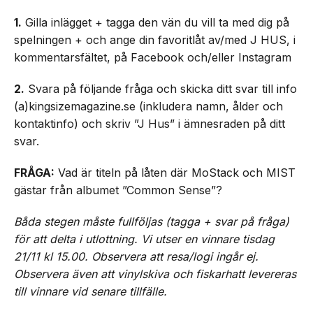
1.
Gilla inlägget + tagga den vän du vill ta med dig på
spelningen + och ange din favoritlåt av/med J HUS, i
kommentarsfältet, på Facebook och/eller Instagram
2.
Svara på följande fråga och skicka ditt svar till info
(a)kingsizemagazine.se (inkludera namn, ålder och
kontaktinfo) och skriv ”J Hus” i ämnesraden på ditt
svar.
FRÅGA:
Vad är titeln på låten där MoStack och MIST
gästar från albumet ”Common Sense”?
Båda stegen måste fullföljas (tagga + svar på fråga)
för att delta i utlottning. Vi utser en vinnare tisdag
21/11 kl 15.00. Observera att resa/logi ingår ej.
Observera även att vinylskiva och fiskarhatt levereras
till vinnare vid senare tillfälle.