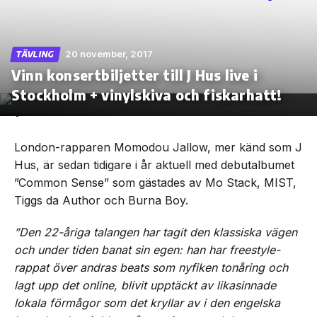
20 november, 2017
TÄVLING
Vinn konsertbiljetter till J Hus live i
Skip
to
Stockholm + vinylskiva och fiskarhatt!
the
content
London-rapparen Momodou Jallow, mer känd som J
Hus, är sedan tidigare i år aktuell med debutalbumet
”Common Sense” som gästades av Mo Stack, MIST,
Tiggs da Author och Burna Boy.
”Den 22-åriga talangen har tagit den klassiska vägen
och under tiden banat sin egen: han har freestyle-
rappat över andras beats som nyfiken tonåring och
lagt upp det online, blivit upptäckt av likasinnade
lokala förmågor som det kryllar av i den engelska