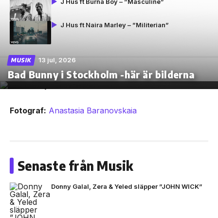
J Hus ft Burna Boy – ”Masculine”
J Hus ft Naira Marley – ”Militerian”
13 jul, 2026
MUSIK
Bad Bunny i Stockholm -här är bilderna
Fotograf:
Anastasia Baranovskaia
Senaste från Musik
Donny Galal, Zera & Yeled släpper ”JOHN WICK”