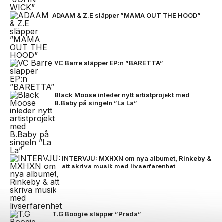
ADAAM & Z.E släpper ”MAMA OUT THE HOOD”
VC Barre släpper EP:n ”BARETTA”
Black Moose inleder nytt artistprojekt med
B.Baby på singeln ”La La”
INTERVJU: MXHXN om nya albumet, Rinkeby &
att skriva musik med livserfarenhet
T.G Boogie släpper ”Prada”