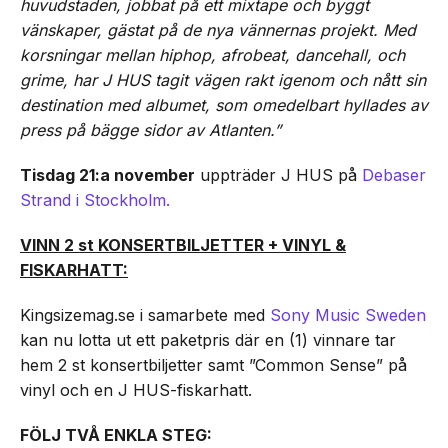
huvudstaden, jobbat på ett mixtape och byggt
vänskaper, gästat på de nya vännernas projekt. Med
korsningar mellan hiphop, afrobeat, dancehall, och
grime, har J HUS tagit vägen rakt igenom och nått sin
destination med albumet, som omedelbart hyllades av
press på bägge sidor av Atlanten.”
Tisdag 21:a november
uppträder J HUS på
Debaser
Strand i Stockholm.
VINN 2 st KONSERTBILJETTER + VINYL &
FISKARHATT:
Kingsizemag.se i samarbete med
Sony Music Sweden
kan nu lotta ut ett paketpris där en (1) vinnare tar
hem 2 st konsertbiljetter samt ”Common Sense” på
vinyl och en J HUS-fiskarhatt.
FÖLJ TVÅ ENKLA STEG: