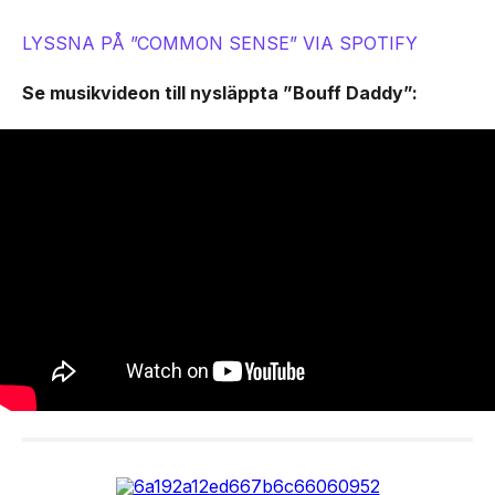
LYSSNA PÅ ”COMMON SENSE” VIA SPOTIFY
Se musikvideon till nysläppta ”Bouff Daddy”: