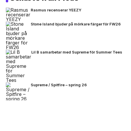
Rasmus recenserar YEEZY
Stone Island bjuder på mörkare färger för FW26
Lil B samarbetar med Supreme för Summer Tees
Supreme / Spitfire – spring 26
The North Face lanserar SS26 Hike Collection
NEXT UP
Stone Island omarbetar Ghost-
linjen för sommaren