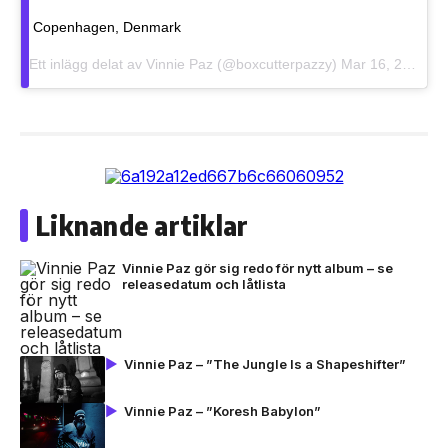
Copenhagen, Denmark
Ett inlägg delat av Vinnie Paz (@boxcutterpazzy)
Mar 16, 2017 kl. 1:56 PDT
Liknande artiklar
Vinnie Paz gör sig redo för nytt album – se
releasedatum och låtlista
Vinnie Paz – ”The Jungle Is a Shapeshifter”
Vinnie Paz – ”Koresh Babylon”