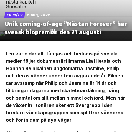
6 aug, 2026
FILM/TV
Unik coming-of-age ”Nästan Forever” har
svensk biopremiär den 21 augusti
I en värld där allt fångas och bedöms på sociala
medier följer dokumentärfilmarna Lia Hietala och
Hannah Reinikainen ungdomarna Jasmine, Philip
och deras vänner under fem avgörande år. Filmen
tar avstamp när Philip och Jasmine är 14 år och
tillbringar dagarna med skateboardåkning, häng
och samtal om allt mellan himmel och jord. Men när
de växer in i tonåren sker ett övergrepp i den
bredare vänskapsgruppen som splittrar vännerna
och för in dem på nya vägar.