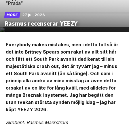
27 jul, 2026
MODE
Rasmus recenserar YEEZY
Everybody makes mistakes, men i detta fall så är
det inte Britney Spears som rakat av allt sitt hår
och fått ett South Park avsnitt dedikerat till sin
majestätiska crash out, det är tyvärr jag – minus
ett South Park avsnitt (än så länge). Och som i
princip alla andra av mina misstag är även detta
orsakat av en lite för lång kväll, med alldeles för
många Breznak i systemet. Jag har begått den
utan tvekan största synden möjlig idag – jag har
köpt YEEZY 2026.
Skribent: Rasmus Markström