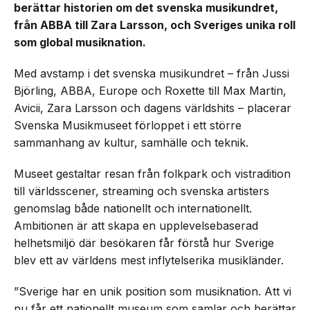
berättar historien om det svenska musikundret,
från ABBA till Zara Larsson, och Sveriges unika roll
som global musiknation.
Med avstamp i det svenska musikundret – från Jussi
Björling, ABBA, Europe och Roxette till Max Martin,
Avicii, Zara Larsson och dagens världshits – placerar
Svenska Musikmuseet förloppet i ett större
sammanhang av kultur, samhälle och teknik.
Museet gestaltar resan från folkpark och vistradition
till världsscener, streaming och svenska artisters
genomslag både nationellt och internationellt.
Ambitionen är att skapa en upplevelsebaserad
helhetsmiljö där besökaren får förstå hur Sverige
blev ett av världens mest inflytelserika musikländer.
”Sverige har en unik position som musiknation. Att vi
nu får ett nationellt museum som samlar och berättar