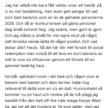
Jag har alltså inte bara fått vänta i över ett halvår på
½ av min beställning, men även gett pengar till vad
som bäst beskrivs som en av de galnaste personerna
2026. Och då är konkurrensen på galna personer
idag ändå extremt hög. Jag skäms, men gjort är gjort.
Och jag måste ju ändå för min egna skull på något
sätt försöka vända detta till något positivt. Och vad
älskar alla? Hauls. Så det här blir mitt försök till social
redemption men också till att leva en kort sekvens av
mitt liv som en influencer genom ett försök till en
gammal hederlig haul.
Förstår självklart ironin i det hela och någon som är
bekant med basket och dess termer hade nog
refererat till detta som en s.k air-ball. Hursomhelst så
kommer nu en haul och review på de två plagg jag
beställt från den helt off-the-rails tokiga Kanye West
(ja, jag vet att det numera är Ye som gäller, men jag