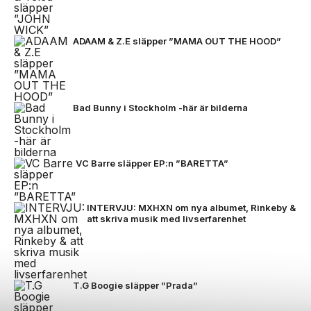
ADAAM & Z.E släpper ”MAMA OUT THE HOOD”
Bad Bunny i Stockholm -här är bilderna
VC Barre släpper EP:n ”BARETTA”
INTERVJU: MXHXN om nya albumet, Rinkeby &
att skriva musik med livserfarenhet
T.G Boogie släpper ”Prada”