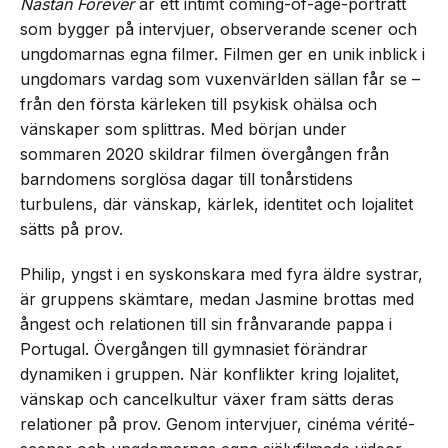
Nästan Forever
är ett intimt coming-of-age-porträtt
som bygger på intervjuer, observerande scener och
ungdomarnas egna filmer. Filmen ger en unik inblick i
ungdomars vardag som vuxenvärlden sällan får se –
från den första kärleken till psykisk ohälsa och
vänskaper som splittras. Med början under
sommaren 2020 skildrar filmen övergången från
barndomens sorglösa dagar till tonårstidens
turbulens, där vänskap, kärlek, identitet och lojalitet
sätts på prov.
Philip, yngst i en syskonskara med fyra äldre systrar,
är gruppens skämtare, medan Jasmine brottas med
ångest och relationen till sin frånvarande pappa i
Portugal. Övergången till gymnasiet förändrar
dynamiken i gruppen. När konflikter kring lojalitet,
vänskap och cancelkultur växer fram sätts deras
relationer på prov. Genom intervjuer, cinéma vérité-