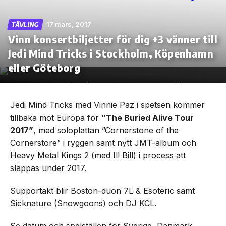
17 mars, 2017
TÄVLING
Vinn konsertbiljetter för dig +3 vänner till
Jedi Mind Tricks i Stockholm, Köpenhamn
Skip
to
eller Göteborg
the
content
Jedi Mind Tricks med Vinnie Paz i spetsen kommer
tillbaka mot Europa för
”The Buried Alive Tour
2017”
, med soloplattan ”Cornerstone of the
Cornerstore” i ryggen samt nytt JMT-album och
Heavy Metal Kings 2 (med Ill Bill) i process att
släppas under 2017.
Supportakt blir Boston-duon 7L & Esoteric samt
Sicknature (Snowgoons) och DJ KCL.