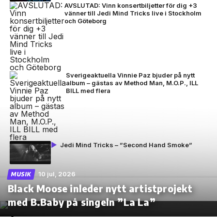
AVSLUTAD: Vinn konsertbiljetter för dig +3
vänner till Jedi Mind Tricks live i Stockholm
och Göteborg
Sverigeaktuella Vinnie Paz bjuder på nytt
album – gästas av Method Man, M.O.P., ILL
BILL med flera
Jedi Mind Tricks – ”Second Hand Smoke”
10 jul, 2026
MUSIK
Black Moose inleder nytt artistprojekt
med B.Baby på singeln ”La La”