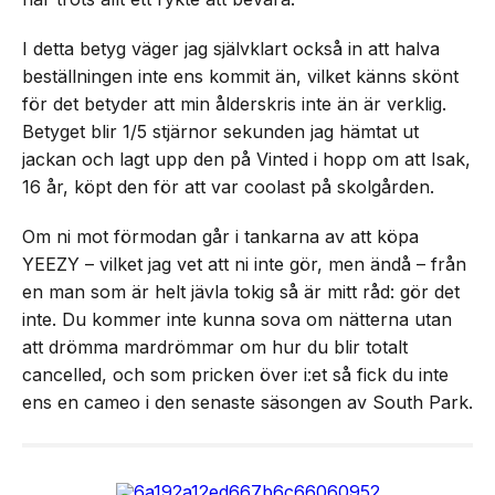
I detta betyg väger jag självklart också in att halva
beställningen inte ens kommit än, vilket känns skönt
för det betyder att min ålderskris inte än är verklig.
Betyget blir 1/5 stjärnor sekunden jag hämtat ut
jackan och lagt upp den på Vinted i hopp om att Isak,
16 år, köpt den för att var coolast på skolgården.
Om ni mot förmodan går i tankarna av att köpa
YEEZY – vilket jag vet att ni inte gör, men ändå – från
en man som är helt jävla tokig så är mitt råd: gör det
inte. Du kommer inte kunna sova om nätterna utan
att drömma mardrömmar om hur du blir totalt
cancelled, och som pricken över i:et så fick du inte
ens en cameo i den senaste säsongen av South Park.