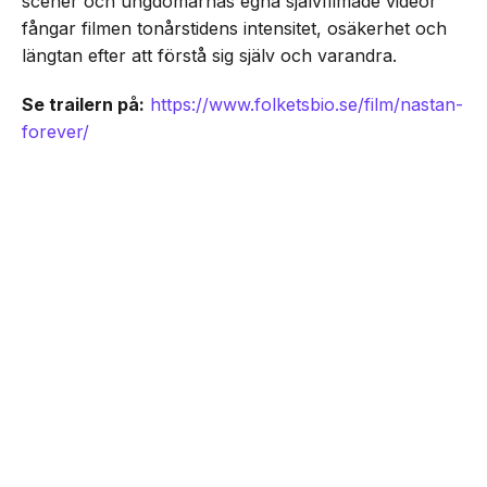
scener och ungdomarnas egna självfilmade videor
fångar filmen tonårstidens intensitet, osäkerhet och
längtan efter att förstå sig själv och varandra.
Se trailern på:
https://www.folketsbio.se/film/nastan-
forever/
NEXT UP
Unik coming-of-age ”Nästan
Forever” har svensk biopremiär
den 21 augusti
Senaste från Film/Tv
Dokumentären Första blatten på månen om
Dogge Doggelito får biopremiär den 25
september -här är trailern