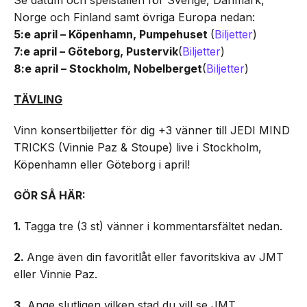
Se datum och spelställen för Sverige, Danmark,
Norge och Finland samt övriga Europa nedan:
5:e april – Köpenhamn, Pumpehuset
(
Biljetter
)
7:e april – Göteborg, Pustervik
(
Biljetter
)
8:e april – Stockholm, Nobelberget
(
Biljetter
)
TÄVLING
Vinn konsertbiljetter för dig +3 vänner till JEDI MIND
TRICKS (Vinnie Paz & Stoupe) live i Stockholm,
Köpenhamn eller Göteborg i april!
GÖR SÅ HÄR:
1.
Tagga tre (3 st) vänner i kommentarsfältet nedan.
2.
Ange även din favoritlåt eller favoritskiva av JMT
eller Vinnie Paz.
3.
Ange slutligen vilken stad du vill se JMT