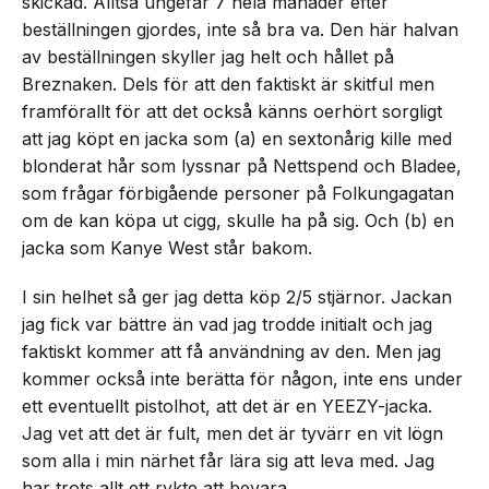
skickad. Alltså ungefär 7 hela månader efter
beställningen gjordes, inte så bra va. Den här halvan
av beställningen skyller jag helt och hållet på
Breznaken. Dels för att den faktiskt är skitful men
framförallt för att det också känns oerhört sorgligt
att jag köpt en jacka som (a) en sextonårig kille med
blonderat hår som lyssnar på Nettspend och Bladee,
som frågar förbigående personer på Folkungagatan
om de kan köpa ut cigg, skulle ha på sig. Och (b) en
jacka som Kanye West står bakom.
I sin helhet så ger jag detta köp 2/5 stjärnor. Jackan
jag fick var bättre än vad jag trodde initialt och jag
faktiskt kommer att få användning av den. Men jag
kommer också inte berätta för någon, inte ens under
ett eventuellt pistolhot, att det är en YEEZY-jacka.
Jag vet att det är fult, men det är tyvärr en vit lögn
som alla i min närhet får lära sig att leva med. Jag
har trots allt ett rykte att bevara.