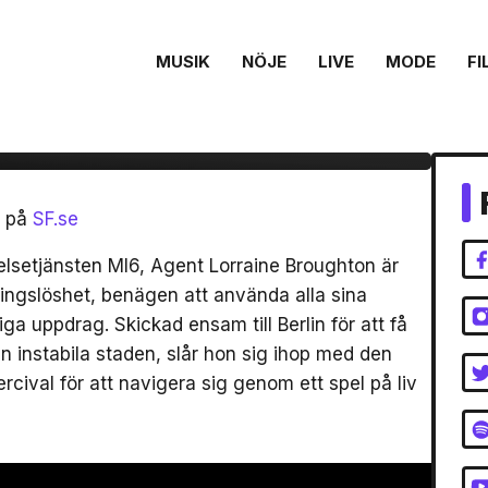
MUSIK
NÖJE
LIVE
MODE
FI
jetter till sommarens
nde!
r på
SF.se
telsetjänsten MI6, Agent Lorraine Broughton är
oningslöshet, benägen att använda alla sina
ga uppdrag. Skickad ensam till Berlin för att få
n instabila staden, slår hon sig ihop med den
ival för att navigera sig genom ett spel på liv