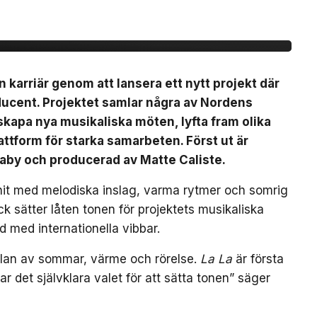
 La”
n karriär genom att lansera ett nytt projekt där
ducent. Projektet samlar några av Nordens
t skapa nya musikaliska möten, lyfta fram olika
ttform för starka samarbeten. Först ut är
Baby och producerad av Matte Caliste.
bhit med melodiska inslag, varma rytmer och somrig
k sätter låten tonen för projektets musikaliska
d med internationella vibbar.
nslan av sommar, värme och rörelse.
La La
är första
var det självklara valet för att sätta tonen” säger