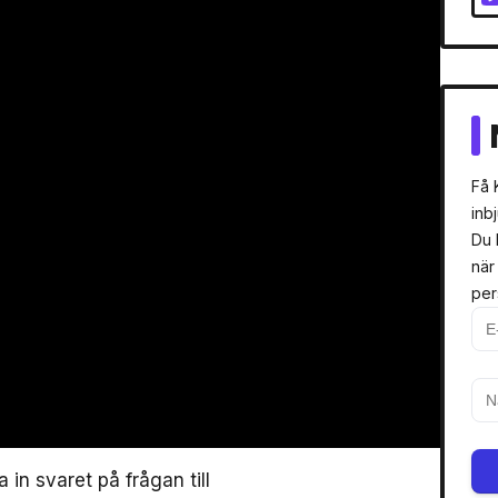
Få 
inb
Du 
när
per
a in svaret på frågan till