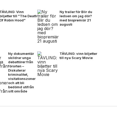
TÄVLING: Vinn
Ny trailer för Blir du
biljetter till ”The Death
ledsen om jag dör?
Of Robin Hood”
med biopremiär 21
augusti
Ny dokumentär
TÄVLING: vinn biljetter
skildrar unga
till nya Scary Movie
debattörer från
förorten –
Diskuterar
kriminalitet,
visitationszoner
och att bli
bedömd utifrån
sitt område
ytt artistprojekt med