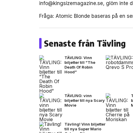
info@kingsizemagazine.se, glöm inte di
Fråga: Atomic Blonde baseras på en se
Senaste från Tävling
TÄVLING: Vinn
biljetter till ”The
Death Of Robin
Hood”
TÄVLING: vinn
biljetter till nya Scary
b
Movie
Tävling! Vinn biljetter
till nya Super Mario