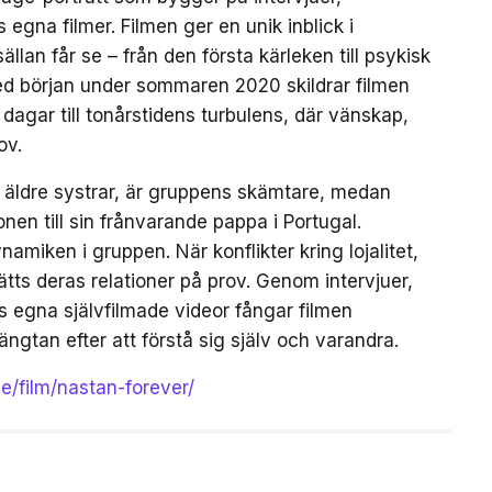
na filmer. Filmen ger en unik inblick i
an får se – från den första kärleken till psykisk
ed början under sommaren 2020 skildrar filmen
gar till tonårstidens turbulens, där vänskap,
ov.
a äldre systrar, är gruppens skämtare, medan
en till sin frånvarande pappa i Portugal.
amiken i gruppen. När konflikter kring lojalitet,
tts deras relationer på prov. Genom intervjuer,
egna självfilmade videor fångar filmen
ängtan efter att förstå sig själv och varandra.
se/film/nastan-forever/