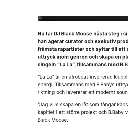
B.Baby på singeln ”La
Nu tar DJ Black Moose nästa steg i si
han agerar curator och exekutiv pro
främsta rapartister och syftar till at
uttryck inom genren och skapa en pla
singeln ”La La”, tillsammans med B.
”La La” är en afrobeat-inspirerad klub
energi. Tillsammans med B.Babys uttryc
riktning och levererar ett modernt soun
”Jag ville skapa en låt som fångar kä
kapitlet i ett större projekt och B.Baby 
Black Moose.