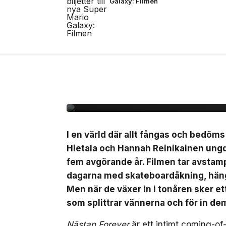
Galaxy: Filmen
6 aug, 2026
FILM/TV
Unik coming-of-age ”
svensk biopremiär den
I en värld där allt fångas och bedöm
Hietala och Hannah Reinikainen ung
fem avgörande år. Filmen tar avstamp 
dagarna med skateboardåkning, häng 
Men när de växer in i tonåren sker 
som splittrar vännerna och för in de
Nästan Forever
är ett intimt coming-of