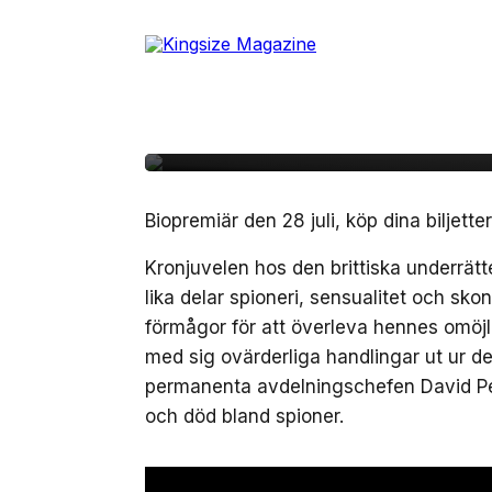
Skip
to
10 juli, 2017
TÄVLING
the
Avslutad – Vinn biobil
content
actionfilm Atomic Blo
Biopremiär den 28 juli, köp dina biljette
Kronjuvelen hos den brittiska underrät
lika delar spioneri, sensualitet och sk
förmågor för att överleva hennes omöjli
med sig ovärderliga handlingar ut ur de
permanenta avdelningschefen David Perc
och död bland spioner.