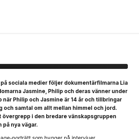
Nästan Forever” har
 21 augusti
s på sociala medier följer dokumentärfilmarna Lia
domarna Jasmine, Philip och deras vänner under
när Philip och Jasmine är 14 år och tillbringar
och samtal om allt mellan himmel och jord.
ett övergrepp i den bredare vänskapsgruppen
m på nya vägar.
-age-porträtt som bygger på intervjuer,