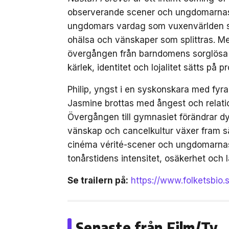
observerande scener och ungdomarnas eg
ungdomars vardag som vuxenvärlden säll
ohälsa och vänskaper som splittras. M
övergången från barndomens sorglösa da
kärlek, identitet och lojalitet sätts på pr
Philip, yngst i en syskonskara med fyr
Jasmine brottas med ångest och relation
Övergången till gymnasiet förändrar dyn
vänskap och cancelkultur växer fram sä
cinéma vérité-scener och ungdomarnas 
tonårstidens intensitet, osäkerhet och l
Se trailern på:
https://www.folketsbio.
Senaste från Film/Tv