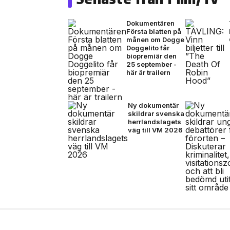
Dokumentären
Första blatten på
månen om Dogge
Doggelito får
biopremiär den
25 september -
här är trailern
Ny dokumentär
skildrar svenska
herrlandslagets
väg till VM 2026
10 jul, 2026
MUSIK
Black Moose inleder n