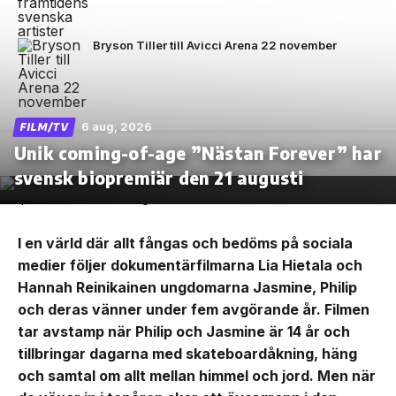
Bryson Tiller till Avicci Arena 22 november
6 aug, 2026
FILM/TV
Unik coming-of-age ”Nästan Forever” har
svensk biopremiär den 21 augusti
I en värld där allt fångas och bedöms på sociala
medier följer dokumentärfilmarna Lia Hietala och
Hannah Reinikainen ungdomarna Jasmine, Philip
och deras vänner under fem avgörande år. Filmen
tar avstamp när Philip och Jasmine är 14 år och
tillbringar dagarna med skateboardåkning, häng
och samtal om allt mellan himmel och jord. Men när