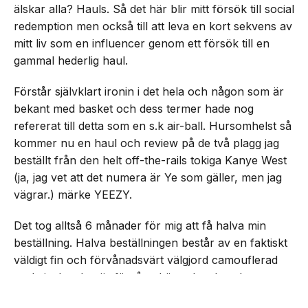
älskar alla? Hauls. Så det här blir mitt försök till social
redemption men också till att leva en kort sekvens av
mitt liv som en influencer genom ett försök till en
gammal hederlig haul.
Förstår självklart ironin i det hela och någon som är
bekant med basket och dess termer hade nog
refererat till detta som en s.k air-ball. Hursomhelst så
kommer nu en haul och review på de två plagg jag
beställt från den helt off-the-rails tokiga Kanye West
(ja, jag vet att det numera är Ye som gäller, men jag
vägrar.) märke YEEZY.
Det tog alltså 6 månader för mig att få halva min
beställning. Halva beställningen består av en faktiskt
väldigt fin och förvånadsvärt välgjord camouflerad
parkajacka. Jag är förvånad över hur bra den
NEXT UP
faktiskt känns. För jag hade helt ärligt jävligt låga
Rasmus recenserar YEEZY