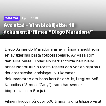
1 juli, 2019
TÄVLING
Avslutad – Vinn biobiljetter till
Skip
to
dokumentärfilmen ”Diego Maradona”
the
content
Diego Armando Maradona är av många ansedd som
en av tidernas bästa fotbollsspelare. Av vissa som
den allra bästa. Under sin karriär förde han bland
annat Napoli till sin första ligatitel och var en stjärna i
det argentinska landslaget. Nu kommer
dokumentären om hans karriär och liv, i regi av Asif
Kapadias (”Senna, ”Amy”), som har svensk
biopremiär den
5:e juli
.
Filmen bygger på över 500 timmar aldrig tidigare visat