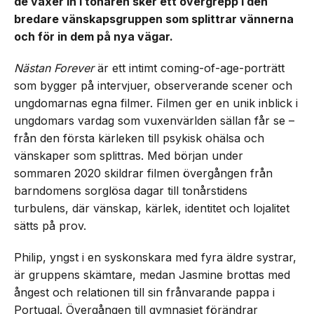
de växer in i tonåren sker ett övergrepp i den
bredare vänskapsgruppen som splittrar vännerna
och för in dem på nya vägar.
Nästan Forever
är ett intimt coming-of-age-porträtt
som bygger på intervjuer, observerande scener och
ungdomarnas egna filmer. Filmen ger en unik inblick i
ungdomars vardag som vuxenvärlden sällan får se –
från den första kärleken till psykisk ohälsa och
vänskaper som splittras. Med början under
sommaren 2020 skildrar filmen övergången från
barndomens sorglösa dagar till tonårstidens
turbulens, där vänskap, kärlek, identitet och lojalitet
sätts på prov.
Philip, yngst i en syskonskara med fyra äldre systrar,
är gruppens skämtare, medan Jasmine brottas med
ångest och relationen till sin frånvarande pappa i
Portugal. Övergången till gymnasiet förändrar