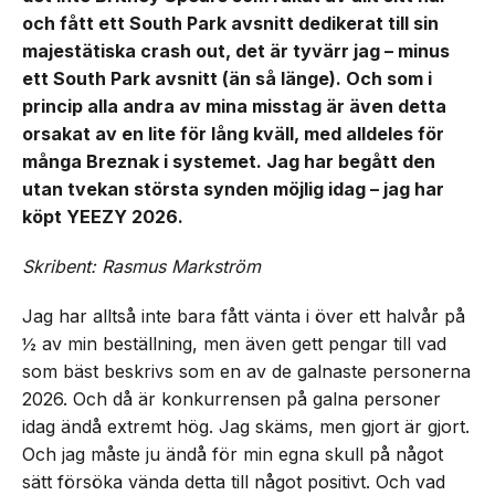
och fått ett South Park avsnitt dedikerat till sin
majestätiska crash out, det är tyvärr jag – minus
ett South Park avsnitt (än så länge). Och som i
princip alla andra av mina misstag är även detta
orsakat av en lite för lång kväll, med alldeles för
många Breznak i systemet. Jag har begått den
utan tvekan största synden möjlig idag – jag har
köpt YEEZY 2026.
Skribent: Rasmus Markström
Jag har alltså inte bara fått vänta i över ett halvår på
½ av min beställning, men även gett pengar till vad
som bäst beskrivs som en av de galnaste personerna
2026. Och då är konkurrensen på galna personer
idag ändå extremt hög. Jag skäms, men gjort är gjort.
Och jag måste ju ändå för min egna skull på något
sätt försöka vända detta till något positivt. Och vad