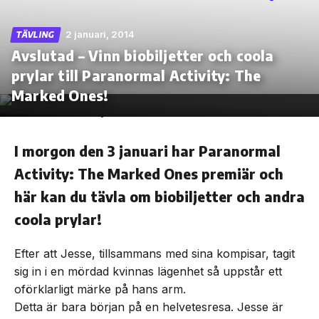
2 januari, 2014
TÄVLING
Avslutad – Vinn biobiljetter och coola
prylar till Paranormal Activity: The
Skip
to
Marked Ones!
the
content
I morgon den 3 januari har Paranormal
Activity: The Marked Ones premiär och
här kan du tävla om biobiljetter och andra
coola prylar!
Efter att Jesse, tillsammans med sina kompisar, tagit
sig in i en mördad kvinnas lägenhet så uppstår ett
oförklarligt märke på hans arm.
Detta är bara början på en helvetesresa. Jesse är