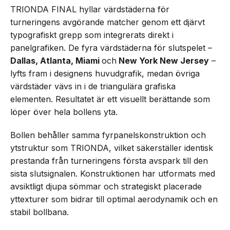
TRIONDA FINAL hyllar värdstäderna för
turneringens avgörande matcher genom ett djärvt
typografiskt grepp som integrerats direkt i
panelgrafiken. De fyra värdstäderna för slutspelet –
Dallas, Atlanta, Miami
och
New York New Jersey
–
lyfts fram i designens huvudgrafik, medan övriga
värdstäder vävs in i de triangulära grafiska
elementen. Resultatet är ett visuellt berättande som
löper över hela bollens yta.
Bollen behåller samma fyrpanelskonstruktion och
ytstruktur som TRIONDA, vilket säkerställer identisk
prestanda från turneringens första avspark till den
sista slutsignalen. Konstruktionen har utformats med
avsiktligt djupa sömmar och strategiskt placerade
yttexturer som bidrar till optimal aerodynamik och en
stabil bollbana.