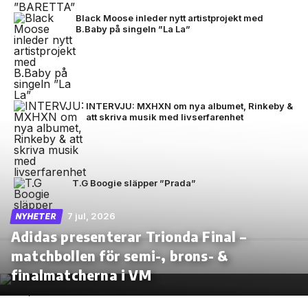
Black Moose inleder nytt artistprojekt med
B.Baby på singeln ”La La”
INTERVJU: MXHXN om nya albumet, Rinkeby &
att skriva musik med livserfarenhet
T.G Boogie släpper ”Prada”
7 jul, 2026
NYHETER
Adidas presenterar Trionda Final –
matchbollen för semi-, brons- &
finalmatcherna i VM