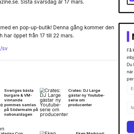
azine.se. Sista svarsdag är 17 mars.
ge med en pop-up-butik! Denna gång kommer den
 har öppet från 17 till 22 mars.
m/sv
Få 
inb
Du 
när
per
Sveriges bästa
Crates: DJ Large
burgare & VM-
gästar ny Youtube-
vinnande
serie om
pommes samlas
producenter
på Södermalm på
nationaldagen
Katarina Cup
Eken Marknad: