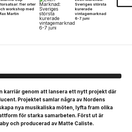
torsatsar: fler orter
Sveriges största
och workshop med
kurerade
Max Martin
vintagemarknad
6-7 juni
ytt artistprojekt med
 La”
n karriär genom att lansera ett nytt projekt där
ducent. Projektet samlar några av Nordens
t skapa nya musikaliska möten, lyfta fram olika
ttform för starka samarbeten. Först ut är
Baby och producerad av Matte Caliste.