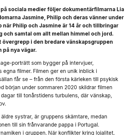
s på sociala medier följer dokumentärfilmarna Lia
domarna Jasmine, Philip och deras vänner under
när Philip och Jasmine är 14 år och tillbringar
och samtal om allt mellan himmel och jord.
ett övergrepp i den bredare vänskapsgruppen
m på nya vägar.
-age-porträtt som bygger på intervjuer,
na filmer. Filmen ger en unik inblick i
an får se – från den första kärleken till psykisk
ed början under sommaren 2020 skildrar filmen
gar till tonårstidens turbulens, där vänskap,
ov.
a äldre systrar, är gruppens skämtare, medan
en till sin frånvarande pappa i Portugal.
amiken i gruppen. När konflikter kring lojalitet,