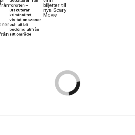
debattörer från
förorten –
Diskuterar
kriminalitet,
visitationszoner
och att bli
bedömd utifrån
sitt område