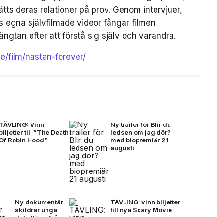
tts deras relationer på prov. Genom intervjuer,
egna självfilmade videor fångar filmen
ängtan efter att förstå sig själv och varandra.
se/film/nastan-forever/
TÄVLING: Vinn
Ny trailer för Blir du
biljetter till ”The Death
ledsen om jag dör?
Of Robin Hood”
med biopremiär 21
augusti
Ny dokumentär
TÄVLING: vinn biljetter
skildrar unga
till nya Scary Movie