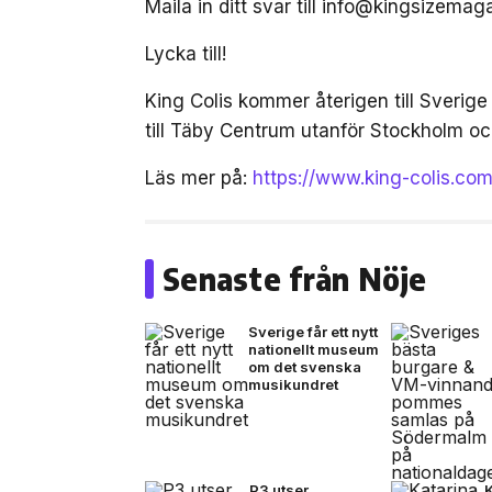
Maila in ditt svar till info@kingsizemag
Lycka till!
King Colis kommer återigen till Sveri
till Täby Centrum utanför Stockholm och
Läs mer på:
https://www.king-colis.co
Senaste från Nöje
Sverige får ett nytt
nationellt museum
om det svenska
musikundret
P3 utser