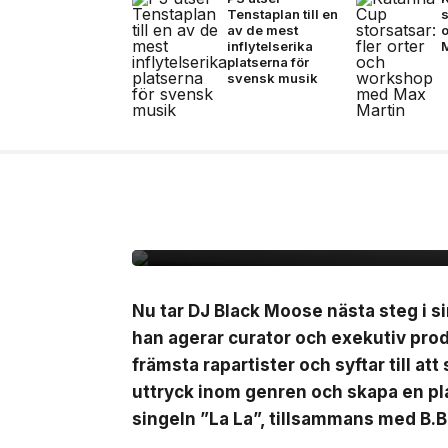
Tenstaplan till en
s
av de mest
inflytelserika
platserna för
svensk musik
10 jul, 2026
MUSIK
Black Moose inleder n
B.Baby på singeln ”La
Nu tar DJ Black Moose nästa steg i si
han agerar curator och exekutiv pro
främsta rapartister och syftar till at
uttryck inom genren och skapa en pla
singeln ”La La”, tillsammans med B.