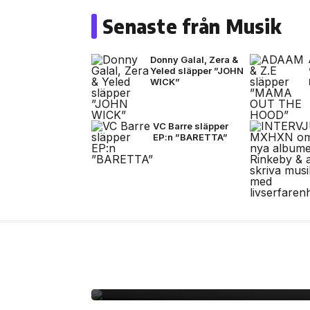
Senaste från Musik
Donny Galal, Zera &
Yeled släpper ”JOHN
WICK”
VC Barre släpper
EP:n ”BARETTA”
6 aug, 2026
FILM/TV
Unik coming-of-age ”
svensk biopremiär den