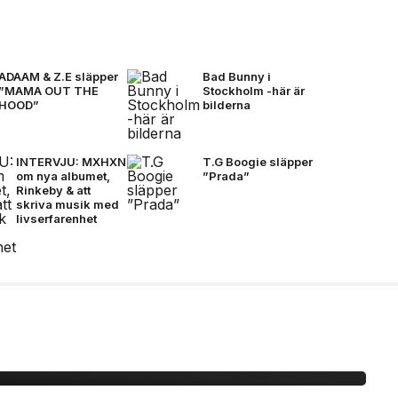
ADAAM & Z.E släpper
Bad Bunny i
”MAMA OUT THE
Stockholm -här är
HOOD”
bilderna
INTERVJU: MXHXN
T.G Boogie släpper
om nya albumet,
”Prada”
Rinkeby & att
skriva musik med
livserfarenhet
Nästan Forever” har
 21 augusti