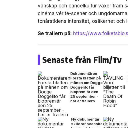
vänskap och cancelkultur växer fram sä
cinéma vérité-scener och ungdomarnas 
tonårstidens intensitet, osäkerhet och l
Se trailern på:
https://www.folketsbio.
Senaste från Film/Tv
Dokumentären
Första blatten på
månen om Dogge
Doggelito får
biopremiär den
25 september -
här är trailern
Ny dokumentär
skildrar svenska