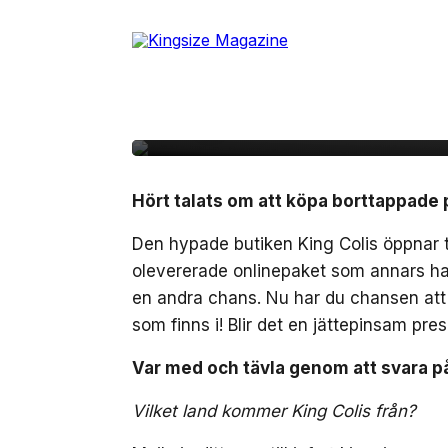
Skip
to
11 mars, 2026
NÖJE
the
TÄVLING: vinn bortta
content
King Colis
Hört talats om att köpa borttappade
Den hypade butiken King Colis öppnar til
olevererade onlinepaket som annars had
en andra chans. Nu har du chansen att 
som finns i! Blir det en jättepinsam pre
Var med och tävla genom att svara p
Vilket land kommer King Colis från?