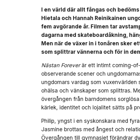
I en värld där allt fångas och bedöm
Hietala och Hannah Reinikainen ung
fem avgörande år. Filmen tar avstamp 
dagarna med skateboardåkning, häng 
Men när de växer in i tonåren sker 
som splittrar vännerna och för in de
Nästan Forever
är ett intimt coming-of
observerande scener och ungdomarnas eg
ungdomars vardag som vuxenvärlden säll
ohälsa och vänskaper som splittras. M
övergången från barndomens sorglösa da
kärlek, identitet och lojalitet sätts på pr
Philip, yngst i en syskonskara med fyr
Jasmine brottas med ångest och relation
Övergången till gymnasiet förändrar dyn