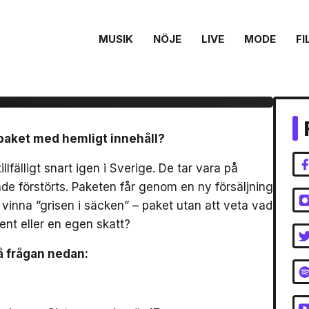
MUSIK
NÖJE
LIVE
MODE
FI
ppade paket från
 paket med hemligt innehåll?
lfälligt snart igen i Sverige. De tar vara på
e förstörts. Paketen får genom en ny försäljning
vinna ”grisen i säcken” – paket utan att veta vad
sent eller en egen skatt?
å frågan nedan: